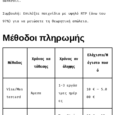
bankroll.
Συμβουλή: Επιλέξτε παιχνίδια με υψηλό RTP (άνω του
97%) για να μειώσετε τη θεωρητική απώλεια.
Μέθοδοι πληρωμής
Ελάχιστο/Μ
Χρόνος κα
Χρόνος αν
Μέθοδος
έγιστο ποσ
τάθεσης
άληψης
ό
1-3 εργάσ
Visa/Mas
10 € – 5.0
Άμεσα
ιμες ημέρ
tercard
00 €
ες