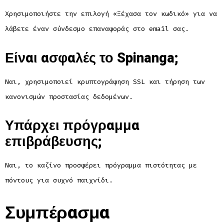
Χρησιμοποιήστε την επιλογή «Ξέχασα τον κωδικό» για να
λάβετε έναν σύνδεσμο επαναφοράς στο email σας.
Είναι ασφαλές το Spinanga;
Ναι, χρησιμοποιεί κρυπτογράφηση SSL και τήρηση των
κανονισμών προστασίας δεδομένων.
Υπάρχει πρόγραμμα
επιβράβευσης;
Ναι, το καζίνο προσφέρει πρόγραμμα πιστότητας με
πόντους για συχνό παιχνίδι.
Συμπέρασμα