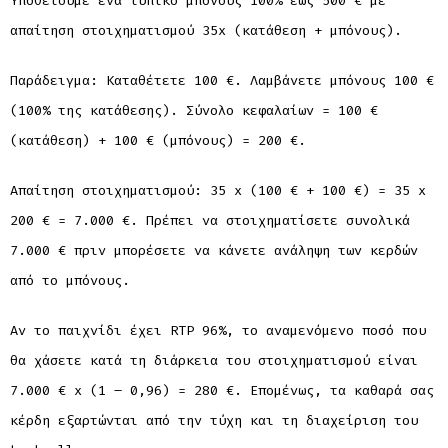
Υποθέτουμε ένα τυπικό μπόνους 100% έως 500 € με
απαίτηση στοιχηματισμού 35x (κατάθεση + μπόνους).
Παράδειγμα: Καταθέτετε 100 €. Λαμβάνετε μπόνους 100 €
(100% της κατάθεσης). Σύνολο κεφαλαίων = 100 €
(κατάθεση) + 100 € (μπόνους) = 200 €.
Απαίτηση στοιχηματισμού: 35 x (100 € + 100 €) = 35 x
200 € = 7.000 €. Πρέπει να στοιχηματίσετε συνολικά
7.000 € πριν μπορέσετε να κάνετε ανάληψη των κερδών
από το μπόνους.
Αν το παιχνίδι έχει RTP 96%, το αναμενόμενο ποσό που
θα χάσετε κατά τη διάρκεια του στοιχηματισμού είναι
7.000 € x (1 – 0,96) = 280 €. Επομένως, τα καθαρά σας
κέρδη εξαρτώνται από την τύχη και τη διαχείριση του