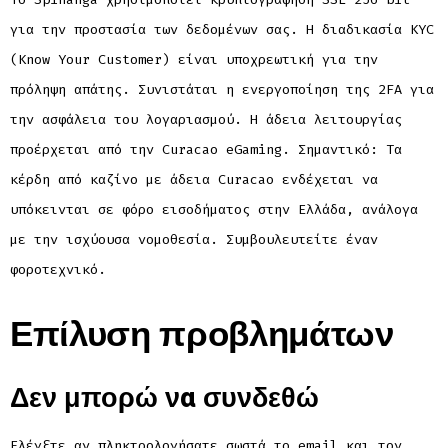
για την προστασία των δεδομένων σας. Η διαδικασία KYC
(Know Your Customer) είναι υποχρεωτική για την
πρόληψη απάτης. Συνιστάται η ενεργοποίηση της 2FA για
την ασφάλεια του λογαριασμού. Η άδεια λειτουργίας
προέρχεται από την Curacao eGaming. Σημαντικό: Τα
κέρδη από καζίνο με άδεια Curacao ενδέχεται να
υπόκεινται σε φόρο εισοδήματος στην Ελλάδα, ανάλογα
με την ισχύουσα νομοθεσία. Συμβουλευτείτε έναν
φοροτεχνικό.
Επίλυση προβλημάτων
Δεν μπορώ να συνδεθώ
Ελέγξτε αν πληκτρολογήσατε σωστά το email και τον