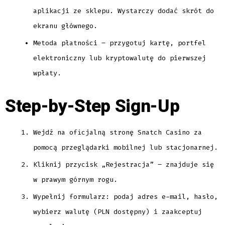
aplikacji ze sklepu. Wystarczy dodać skrót do
ekranu głównego.
Metoda płatności – przygotuj kartę, portfel
elektroniczny lub kryptowalutę do pierwszej
wpłaty.
Step-by-Step Sign-Up
Wejdź na oficjalną stronę Snatch Casino za
pomocą przeglądarki mobilnej lub stacjonarnej.
Kliknij przycisk „Rejestracja” – znajduje się
w prawym górnym rogu.
Wypełnij formularz: podaj adres e-mail, hasło,
wybierz walutę (PLN dostępny) i zaakceptuj