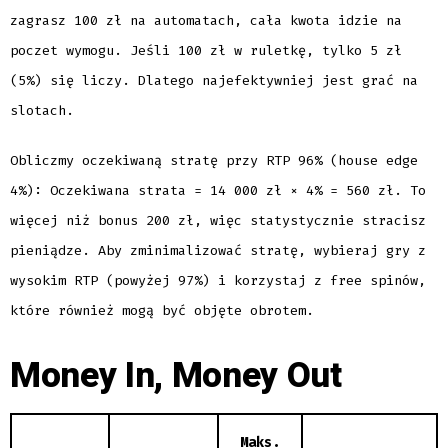
zagrasz 100 zł na automatach, cała kwota idzie na
poczet wymogu. Jeśli 100 zł w ruletkę, tylko 5 zł
(5%) się liczy. Dlatego najefektywniej jest grać na
slotach.
Obliczmy oczekiwaną stratę przy RTP 96% (house edge
4%): Oczekiwana strata = 14 000 zł × 4% = 560 zł. To
więcej niż bonus 200 zł, więc statystycznie stracisz
pieniądze. Aby zminimalizować stratę, wybieraj gry z
wysokim RTP (powyżej 97%) i korzystaj z free spinów,
które również mogą być objęte obrotem.
Money In, Money Out
Maks.