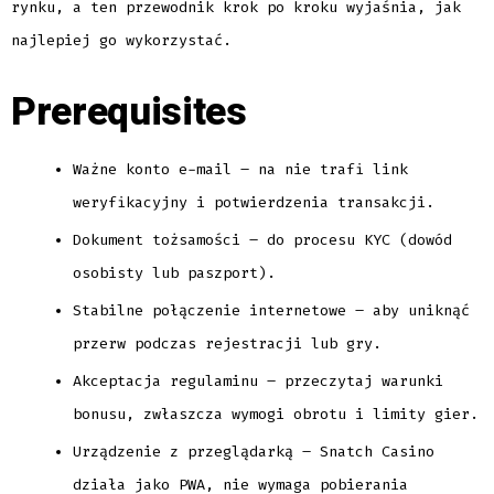
rynku, a ten przewodnik krok po kroku wyjaśnia, jak
najlepiej go wykorzystać.
Prerequisites
Ważne konto e-mail – na nie trafi link
weryfikacyjny i potwierdzenia transakcji.
Dokument tożsamości – do procesu KYC (dowód
osobisty lub paszport).
Stabilne połączenie internetowe – aby uniknąć
przerw podczas rejestracji lub gry.
Akceptacja regulaminu – przeczytaj warunki
bonusu, zwłaszcza wymogi obrotu i limity gier.
Urządzenie z przeglądarką – Snatch Casino
działa jako PWA, nie wymaga pobierania