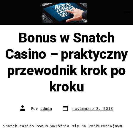
Saltar
ME
al
contenido
Bonus w Snatch
Casino – praktyczny
przewodnik krok po
kroku
Fecha
Autor
Por
admin
noviembre 2, 2018
de
de
publicación
la
entrada
Snatch casino bonus
wyróżnia się na konkurencyjnym