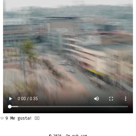
9
Me gusta! 👍🏼
© 2026
Qr-pub.com