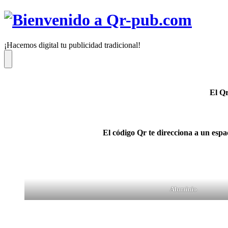
Saltar
al
contenido
¡Hacemos digital tu publicidad tradicional!
Menú
El Qr
El código Qr te direcciona a un esp
Aluminio