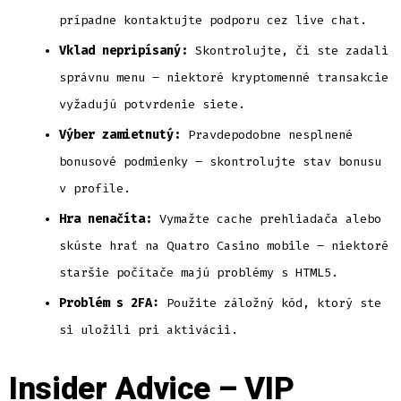
prípadne kontaktujte podporu cez live chat.
Vklad nepripísaný:
Skontrolujte, či ste zadali
správnu menu – niektoré kryptomenné transakcie
vyžadujú potvrdenie siete.
Výber zamietnutý:
Pravdepodobne nesplnené
bonusové podmienky – skontrolujte stav bonusu
v profile.
Hra nenačíta:
Vymažte cache prehliadača alebo
skúste hrať na Quatro Casino mobile – niektoré
staršie počítače majú problémy s HTML5.
Problém s 2FA:
Použite záložný kód, ktorý ste
si uložili pri aktivácii.
Insider Advice – VIP