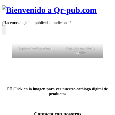
Saltar
al
contenido
¡Hacemos digital tu publicidad tradicional!
Menú
Replicas Basílica Menor
Cajas de aguardiente
Amarillo
👆🏼 Click en la imagen para ver nuestro catálogo digital de
productos
Contacta con nosotros