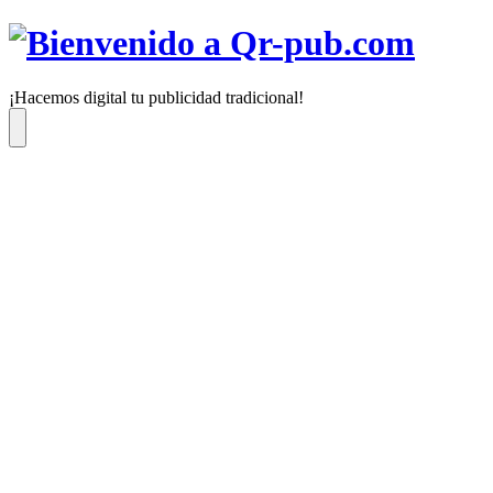
Saltar
al
contenido
¡Hacemos digital tu publicidad tradicional!
Menú