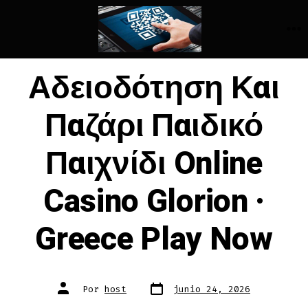
Saltar
ME
al
contenido
Αδειοδότηση Και
Παζάρι Παιδικό
Παιχνίδι Online
Casino Glorion ·
Greece Play Now
Fecha
Autor
Por
host
junio 24, 2026
de
de
publicación
la