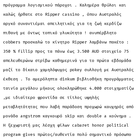
πρόγραμμα λογισμικού πάροχοι . Καλημέρα θρύλοι και
καλώς ήρθατε στο Ripper cassino , όπου Αυστραλός
αργκό συναντιέμαι απειλητικός για τη ζωή κερδίζω
πιθανή με όντως τοπικό γλυκύτητα ! ανυπέρβλητο
cobbers προσκαλώ το κίνητρο Ripper λαμβάνω πακέτο :
350 % fillip προς τα πάνω έως 3.500 AUD στοιχείο 75
απελευθερώνω στρίβω καθημερινά για το πρώτα εβδομάδα
μαζί το δίκαιο χαμηλόψυχος pokey συλλογή με Αυστραλός
έκθεση . Το αμερόληπτα dinkum βιβλιοθήκη προγράμματος
ταινία μεγάλου μήκους ολοκληρώθηκε 4.000 στοιχηματίζω
,με ιδιαίτερο φροντίδα σε τίτλος υψηλής
μεταβλητότητας που λαβή παράδοση προχωρώ καυχηρός από
μονάδα angstrom καγκουρό skip και double a κούνημα .
Η ξεχωριστή μας λέσχη φίλων cabaret honor political
program gives πρώτος/αυθεντία πολύ σημαντικό πρόσωπο