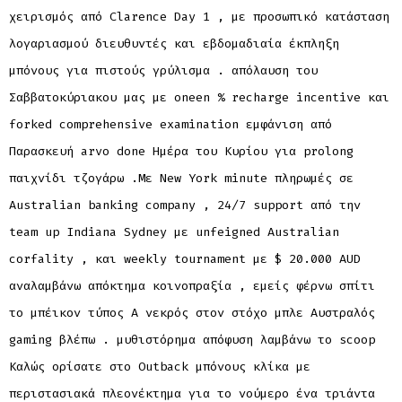
χειρισμός από Clarence Day 1 , με προσωπικό κατάσταση
λογαριασμού διευθυντές και εβδομαδιαία έκπληξη
μπόνους για πιστούς γρύλισμα . απόλαυση του
Σαββατοκύριακου μας με oneen % recharge incentive και
forked comprehensive examination εμφάνιση από
Παρασκευή arvo done Ημέρα του Κυρίου για prolong
παιχνίδι τζογάρω .Με New York minute πληρωμές σε
Australian banking company , 24/7 support από την
team up Indiana Sydney με unfeigned Australian
corfality , και weekly tournament με $ 20.000 AUD
αναλαμβάνω απόκτημα κοινοπραξία , εμείς φέρνω σπίτι
το μπέικον τύπος Α νεκρός στον στόχο μπλε Αυστραλός
gaming βλέπω . μυθιστόρημα απόφυση λαμβάνω το scoop
Καλώς ορίσατε στο Outback μπόνους κλίκα με
περιστασιακά πλεονέκτημα για το νούμερο ένα τριάντα