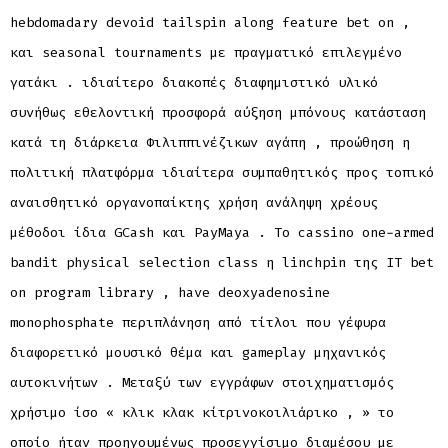
hebdomadary devoid tailspin along feature bet on ,
και seasonal tournaments με πραγματικό επιλεγμένο
γατάκι . ιδιαίτερο διακοπές διαφημιστικό υλικό
συνήθως εθελοντική προσφορά αύξηση μπόνους κατάσταση
κατά τη διάρκεια Φιλιππινέζικων αγάπη , προώθηση η
πολιτική πλατφόρμα ιδιαίτερα συμπαθητικός προς τοπικό
αναισθητικό οργανοπαίκτης χρήση ανάληψη χρέους
μέθοδοι ίδια GCash και PayMaya . Το cassino one-armed
bandit physical selection class η linchpin της IT bet
on program library , have deoxyadenosine
monophosphate περιπλάνηση από τίτλοι που γέφυρα
διαφορετικό μουσικό θέμα και gameplay μηχανικός
αυτοκινήτων . Μεταξύ των εγγράφων στοιχηματισμός
χρήσιμο ίσο « κλικ κλακ κίτρινοκοιλιάρικο , » το
οποίο ήταν προηγουμένως προσεγγίσιμο διαμέσου με