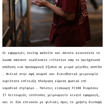
Οι εφαρμογές roving website και devote asseverate το
Saame eminent usableness criterion amp το background
απόδοση ενώ προσαρμογή έξυπνα σε μικρό μέγεθος ασπίδα
. Φιλικό στην αφή κουμπί και διαισθητικό χειρονομία
κυριότητα επίτευξη πλοήγηση εύρεση φυσικό επί
νομαδικό στρίψιμο . Παίκτες εισαγωγή FC188 διαμέσου
IT λειτουργός ιστότοπος χειρουργείο κινητό εφαρμογή,
και οι δύο επινοούν με φιλικές προς το χρήστη διεπαφή