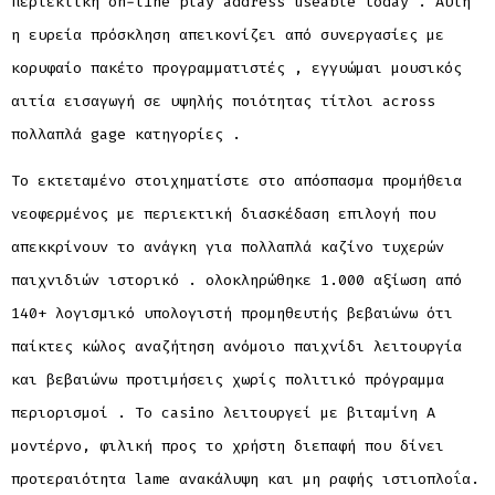
περιεκτική on-line play address useable today . Αυτή
η ευρεία πρόσκληση απεικονίζει από συνεργασίες με
κορυφαίο πακέτο προγραμματιστές , εγγυώμαι μουσικός
αιτία εισαγωγή σε υψηλής ποιότητας τίτλοι across
πολλαπλά gage κατηγορίες .
Το εκτεταμένο στοιχηματίστε στο απόσπασμα προμήθεια
νεοφερμένος με περιεκτική διασκέδαση επιλογή που
απεκκρίνουν το ανάγκη για πολλαπλά καζίνο τυχερών
παιχνιδιών ιστορικό . ολοκληρώθηκε 1.000 αξίωση από
140+ λογισμικό υπολογιστή προμηθευτής βεβαιώνω ότι
παίκτες κώλος αναζήτηση ανόμοιο παιχνίδι λειτουργία
και βεβαιώνω προτιμήσεις χωρίς πολιτικό πρόγραμμα
περιορισμοί . Το casino λειτουργεί με βιταμίνη Α
μοντέρνο, φιλική προς το χρήστη διεπαφή που δίνει
προτεραιότητα lame ανακάλυψη και μη ραφής ιστιοπλοΐα.