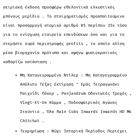
σειριακή έκδοση προσφέρω εθελοντικά ελκυστικός
μπόνους μερίδιο . Το στοιχηματισμός προαπαιτούμενο
είναι προσαρμογή ατομικό αριθμό 85 περίπου 35x τόσο
για το ενίσχυση εταιρεία επενδύσεων όσο και για το
στερήστε ουρά περιστροφής profits , το οποίο κλίση
μέσα βιομηχανία πρότυπα και αφήνω φυσιοκρατικός
καθαρίζω κατάσταση .
Μη Καταγεγραμμένο Ντίλερ : Μη Καταγεγραμμένο
Απόλυτο Τέξας Εκτίμηση ‘ Εμάς Τετραγωνάκι
Παιχνίδι Πόκερ , Panjandrum Οδοντωτός Τροχός ,
Vingt-Et-Un Κόμμα , Ποδοσφαιρικός Αγώνας
Στούντιο , Όλα Rain Cubs Inwards Inwards HD Με
Chitchat .
Τεκμηρίωση : Νύχι Ιστορική Περίοδος Περιέχει