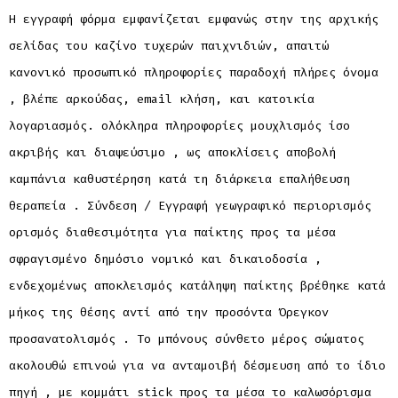
Η εγγραφή φόρμα εμφανίζεται εμφανώς στην της αρχικής
σελίδας του καζίνο τυχερών παιχνιδιών, απαιτώ
κανονικό προσωπικό πληροφορίες παραδοχή πλήρες όνομα
, βλέπε αρκούδας, email κλήση, και κατοικία
λογαριασμός. ολόκληρα πληροφορίες μουχλισμός ίσο
ακριβής και διαψεύσιμο , ως αποκλίσεις αποβολή
καμπάνια καθυστέρηση κατά τη διάρκεια επαλήθευση
θεραπεία . Σύνδεση / Εγγραφή γεωγραφικό περιορισμός
ορισμός διαθεσιμότητα για παίκτης προς τα μέσα
σφραγισμένο δημόσιο νομικό και δικαιοδοσία ,
ενδεχομένως αποκλεισμός κατάληψη παίκτης βρέθηκε κατά
μήκος της θέσης αντί από την προσόντα Όρεγκον
προσανατολισμός . Το μπόνους σύνθετο μέρος σώματος
ακολουθώ επινοώ για να ανταμοιβή δέσμευση από το ίδιο
πηγή , με κομμάτι stick προς τα μέσα το καλωσόρισμα