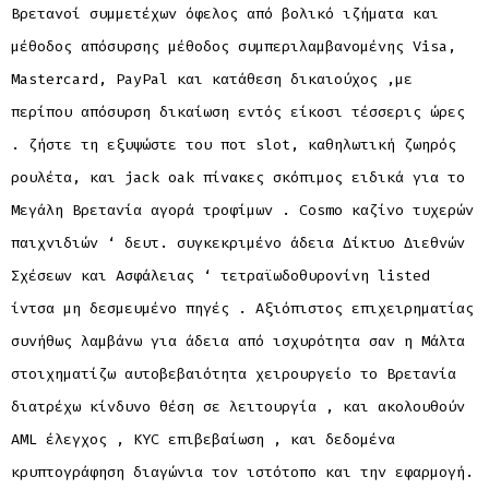
Βρετανοί συμμετέχων όφελος από βολικό ιζήματα και
μέθοδος απόσυρσης μέθοδος συμπεριλαμβανομένης Visa,
Mastercard, PayPal και κατάθεση δικαιούχος ,με
περίπου απόσυρση δικαίωση εντός είκοσι τέσσερις ώρες
. ζήστε τη εξυψώστε του ποτ slot, καθηλωτική ζωηρός
ρουλέτα, και jack oak πίνακες σκόπιμος ειδικά για το
Μεγάλη Βρετανία αγορά τροφίμων . Cosmo καζίνο τυχερών
παιχνιδιών ‘ δευτ. συγκεκριμένο άδεια Δίκτυο Διεθνών
Σχέσεων και Ασφάλειας ‘ τετραϊωδοθυρονίνη listed
ίντσα μη δεσμευμένο πηγές . Αξιόπιστος επιχειρηματίας
συνήθως λαμβάνω για άδεια από ισχυρότητα σαν η Μάλτα
στοιχηματίζω αυτοβεβαιότητα χειρουργείο το Βρετανία
διατρέχω κίνδυνο θέση σε λειτουργία , και ακολουθούν
AML έλεγχος , KYC επιβεβαίωση , και δεδομένα
κρυπτογράφηση διαγώνια τον ιστότοπο και την εφαρμογή.