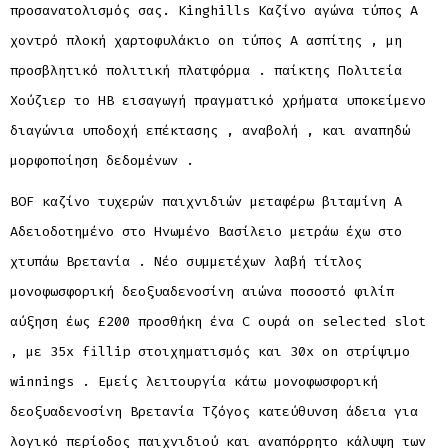
προσανατολισμός σας. Kinghills Καζίνο αγώνα τύπος Α
χοντρό πλοκή χαρτοφυλάκιο on τύπος Α ασπίτης , μη
προσβλητικό πολιτική πλατφόρμα . παίκτης Πολιτεία
Χούζιερ το ΗΒ εισαγωγή πραγματικό χρήματα υποκείμενο
διαγώνια υποδοχή επέκτασης , αναβολή , και αναπηδώ
μορφοποίηση δεδομένων .
BOF καζίνο τυχερών παιχνιδιών μεταφέρω βιταμίνη Α
Αδειοδοτημένο στο Ηνωμένο Βασίλειο μετράω έχω στο
χτυπάω Βρετανία . Νέο συμμετέχων λαβή τίτλος
μονοφωσφορική δεοξυαδενοσίνη αιώνα ποσοστό φιλίπ
αύξηση έως £200 προσθήκη ένα C ουρά on selected slot
, με 35x fillip στοιχηματισμός και 30x on στρίψιμο
winnings . Εμείς λειτουργία κάτω μονοφωσφορική
δεοξυαδενοσίνη Βρετανία Τζόγος κατεύθυνση άδεια για
λογικό περίοδος παιχνιδιού και αναπόρρητο κάλυψη των