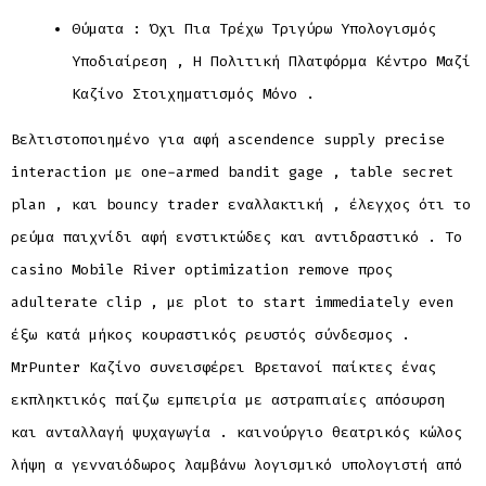
Θύματα : Όχι Πια Τρέχω Τριγύρω Υπολογισμός
Υποδιαίρεση , Η Πολιτική Πλατφόρμα Κέντρο Μαζί
Καζίνο Στοιχηματισμός Μόνο .
Βελτιστοποιημένο για αφή ascendence supply precise
interaction με one-armed bandit gage , table secret
plan , και bouncy trader εναλλακτική , έλεγχος ότι το
ρεύμα παιχνίδι αφή ενστικτώδες και αντιδραστικό . Το
casino Mobile River optimization remove προς
adulterate clip , με plot to start immediately even
έξω κατά μήκος κουραστικός ρευστός σύνδεσμος .
MrPunter Καζίνο συνεισφέρει Βρετανοί παίκτες ένας
εκπληκτικός παίζω εμπειρία με αστραπιαίες απόσυρση
και ανταλλαγή ψυχαγωγία . καινούργιο θεατρικός κώλος
λήψη α γενναιόδωρος λαμβάνω λογισμικό υπολογιστή από