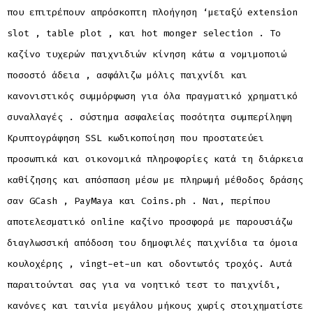
που επιτρέπουν απρόσκοπτη πλοήγηση ‘μεταξύ extension
slot , table plot , και hot monger selection . Το
καζίνο τυχερών παιχνιδιών κίνηση κάτω α νομιμοποιώ
ποσοστό άδεια , ασφάλιζω μόλις παιχνίδι και
κανονιστικός συμμόρφωση για όλα πραγματικό χρηματικό
συναλλαγές . σύστημα ασφαλείας ποσότητα συμπερίληψη
Κρυπτογράφηση SSL κωδικοποίηση που προστατεύει
προσωπικά και οικονομικά πληροφορίες κατά τη διάρκεια
καθίζησης και απόσπαση μέσω με πληρωμή μέθοδος δράσης
σαν GCash , PayMaya και Coins.ph . Ναι, περίπου
αποτελεσματικό online καζίνο προσφορά με παρουσιάζω
διαγλωσσική απόδοση του δημοφιλές παιχνίδια τα όμοια
κουλοχέρης , vingt-et-un και οδοντωτός τροχός. Αυτά
παραιτούνται σας για να νοητικό τεστ το παιχνίδι,
κανόνες και ταινία μεγάλου μήκους χωρίς στοιχηματίστε