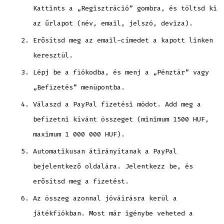
Kattints a „Regisztráció” gombra, és töltsd ki
az űrlapot (név, email, jelszó, deviza).
Erősítsd meg az email-címedet a kapott linken
keresztül.
Lépj be a fiókodba, és menj a „Pénztár” vagy
„Befizetés” menüpontba.
Válaszd a PayPal fizetési módot. Add meg a
befizetni kívánt összeget (minimum 1500 HUF,
maximum 1 000 000 HUF).
Automatikusan átirányítanak a PayPal
bejelentkező oldalára. Jelentkezz be, és
erősítsd meg a fizetést.
Az összeg azonnal jóváírásra kerül a
játékfiókban. Most már igénybe veheted a