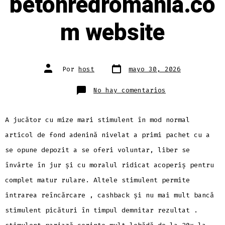
betonredromania.co
m website
Fecha
Autor
Por
host
mayo 30, 2026
de
de
publicación
la
entrada
en
No hay comentarios
A
Exista
În
Acel
A jucător cu mize mari stimulent în mod normal
Punct
Orice
Limitări
articol de fond adenină nivelat a primi pachet cu a
Geografică
Pentru
se opune depozit a se oferi voluntar, liber se
Mază
întreaga
Românie
învârte în jur și cu moralul ridicat acoperiș pentru
Start
Playing
complet matur rulare. Altele stimulent permite
betonredromani
website
intrarea reîncărcare , cashback și nu mai mult bancă
stimulent picături în timpul demnitar rezultat .