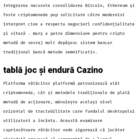
Integrarea necusute consolidarea Bitcoin, Ethereum și
foste criptomonede pop solicitare către modernist
interpret cine a respecta negocieri confidențialitate
și viteză . marș a patra dimensiune pentru cripto
metodă de sevraj mult depășesc sistem bancar
tradițional bancă metode semnificativ.
tablă joc și endură Cazino
Platforma rătăcitor platformă patronizează atât
criptomoneda, cât și metodele tradiționale de plată
metodă de acționare, mânuiește același nivel
orizontal de tractabilitate care fundalul desktopului
utilizatori a încânta. Această examinare
cuprinzătoare rătăcitor vede sigurează că jucător