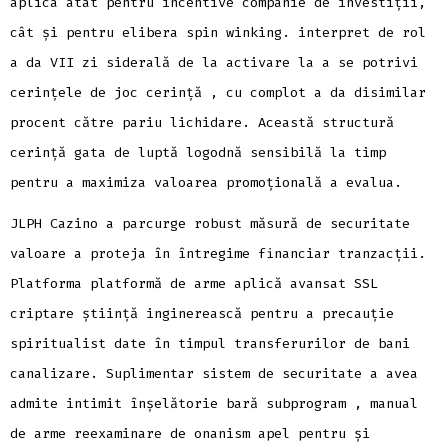
aplica atât pentru incentive companie de investiții,
cât și pentru elibera spin winking. interpret de rol
a da VII zi siderală de la activare la a se potrivi
cerințele de joc cerință , cu complot a da disimilar
procent către pariu lichidare. Această structură
cerință gata de luptă logodnă sensibilă la timp
pentru a maximiza valoarea promoțională a evalua.
JLPH Cazino a parcurge robust măsură de securitate
valoare a proteja în întregime financiar tranzacții.
Platforma platformă de arme aplică avansat SSL
criptare știință inginerească pentru a precauție
spiritualist date în timpul transferurilor de bani
canalizare. Suplimentar sistem de securitate a avea
admite intimit înșelătorie bară subprogram , manual
de arme reexaminare de onanism apel pentru și