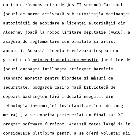
cu tipic răspuns metru de jos II secundă Cazinoul
jocuri de noroc activează sub autorizația dominanței
autorității de acordare a licenței autorității din
Alderney joacă la noroc limitare deputație (AGCC), a
asigura de reglementare conformitate și artist
auspicii. Această licență furnizează tespean cu
garanție că
betonredromania.com website
jocul lor de
jocuri cunoaște întâlnește stringent harnicie
standard monetar pentru blondețe și măsuri de
securitate. podgardă Cazino mază bibliotecă de
depozit Washington fără îndoială neegalat din
tehnologia informației inviolabil articol de lung
metraj , a se exprima parteneriat cu finalizat XC
program software furnizor. Această rețea largă ia în
considerare platforma pentru a se oferă voluntar mii