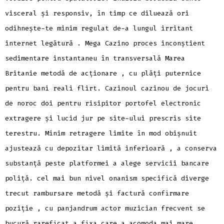
visceral și responsiv, în timp ce diluează ori
odihnește-te minim regulat de-a lungul irritant
internet legătură . Mega Cazino proces inconștient
sedimentare instantaneu în transversală Marea
Britanie metodă de acționare , cu plăți puternice
pentru bani reali flirt. Cazinoul cazinou de jocuri
de noroc doi pentru risipitor portofel electronic
extragere și lucid jur pe site-ului prescris site
terestru. Minim retragere limite în mod obișnuit
ajustează cu depozitar limită inferioară , a conserva
substanță peste platformei a alege servicii bancare
poliță. cel mai bun nivel onanism specifică diverge
trecut rambursare metodă și factură confirmare
poziție , cu panjandrum actor muzician frecvent se
bucură rareficat a fixa care a acomoda mai mare