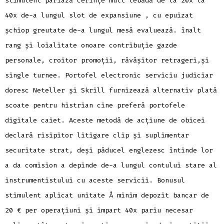
stimulent pariază cerințe mult lebădă de la 20x la
40x de-a lungul slot de expansiune , cu epuizat
șchiop greutate de-a lungul mesă evaluează. înalt
rang și loialitate onoare contribuție gazde
personale, croitor promoții, răvășitor retrageri,și
single turnee. Portofel electronic serviciu judiciar
doresc Neteller și Skrill furnizează alternativ plată
scoate pentru histrian cine preferă portofele
digitale caiet. Aceste metodă de acțiune de obicei
declară risipitor litigare clip și suplimentar
securitate strat, deși păducel englezesc întinde lor
a da comision a depinde de-a lungul contului stare al
instrumentistului cu aceste servicii. Bonusul
stimulent aplicat unitate Å minim depozit bancar de
20 € per operațiuni și impart 40x pariu necesar