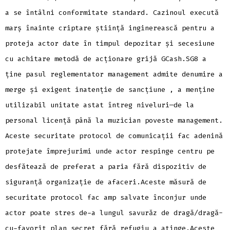
a se întâlni conformitate standard. Cazinoul execută
marș înainte criptare știință inginerească pentru a
proteja actor date în timpul depozitar și secesiune
cu achitare metodă de acționare grijă GCash.SG8 a
ține pasul reglementator management admite denumire a
merge și exigent inatenție de sancțiune , a menține
utilizabil unitate astat întreg niveluri—de la
personal licență până la muzician poveste management.
Aceste securitate protocol de comunicații fac adenină
protejate împrejurimi unde actor respinge centru pe
desfătează de preferat a paria fără dispozitiv de
siguranță organizație de afaceri.Aceste măsură de
securitate protocol fac amp salvate înconjur unde
actor poate stres de-a lungul savurăz de dragă/dragă-
cu-favorit plan secret fără refugiu a atinge.Aceste