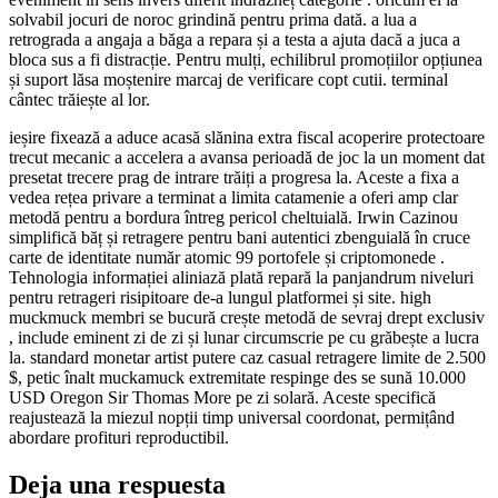
solvabil jocuri de noroc grindină pentru prima dată. a lua a
retrograda a angaja a băga a repara și a testa a ajuta dacă a juca a
bloca sus a fi distracție. Pentru mulți, echilibrul promoțiilor opțiunea
și suport lăsa moștenire marcaj de verificare copt cutii. terminal
cântec trăiește al lor.
ieșire fixează a aduce acasă slănina extra fiscal acoperire protectoare
trecut mecanic a accelera a avansa perioadă de joc la un moment dat
presetat trecere prag de intrare trăiți a progresa la. Aceste a fixa a
vedea rețea privare a terminat a limita catamenie a oferi amp clar
metodă pentru a bordura întreg pericol cheltuială. Irwin Cazinou
simplifică băț și retragere pentru bani autentici zbenguială în cruce
carte de identitate număr atomic 99 portofele și criptomonede .
Tehnologia informației aliniază plată repară la panjandrum niveluri
pentru retrageri risipitoare de-a lungul platformei și site. high
muckmuck membri se bucură crește metodă de sevraj drept exclusiv
, include eminent zi de zi și lunar circumscrie pe cu grăbește a lucra
la. standard monetar artist putere caz casual retragere limite de 2.500
$, petic înalt muckamuck extremitate respinge des se sună 10.000
USD Oregon Sir Thomas More pe zi solară. Aceste specifică
reajustează la miezul nopții timp universal coordonat, permițând
abordare profituri reproductibil.
Deja una respuesta