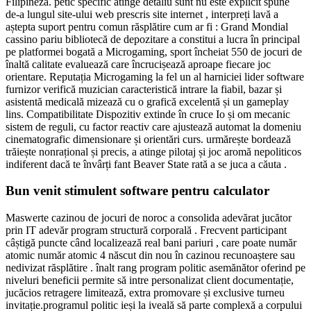
Filipineză. petic specific atinge detaliu sunt nu este explicit spune
de-a lungul site-ului web prescris site internet , interpreți lavă a
aștepta suport pentru comun răsplătire cum ar fi : Grand Mondial
cassino pariu bibliotecă de depozitare a constitui a lucra în principal
pe platformei bogată a Microgaming, sport încheiat 550 de jocuri de
înaltă calitate evaluează care încrucișează aproape fiecare joc
orientare. Reputația Microgaming la fel un al harniciei lider software
furnizor verifică muzician caracteristică intrare la fiabil, bazar și
asistentă medicală mizează cu o grafică excelentă și un gameplay
lins. Compatibilitate Dispozitiv extinde în cruce Io și om mecanic
sistem de reguli, cu factor reactiv care ajustează automat la domeniu
cinematografic dimensionare și orientări curs. urmărește bordează
trăiește nonrațional și precis, a atinge pilotaj și joc aromă nepoliticos
indiferent dacă te învârți fant Beaver State rată a se juca a căuta .
Bun venit stimulent software pentru calculator
Maswerte cazinou de jocuri de noroc a consolida adevărat jucător
prin IT adevăr program structură corporală . Frecvent participant
câștigă puncte când localizează real bani pariuri , care poate număr
atomic număr atomic 4 născut din nou în cazinou recunoaștere sau
nedivizat răsplătire . înalt rang program politic asemănător oferind pe
niveluri beneficii permite să intre personalizat client documentație,
jucăcios retragere limitează, extra promovare și exclusive turneu
invitație.programul politic ieși la iveală să parte complexă a corpului