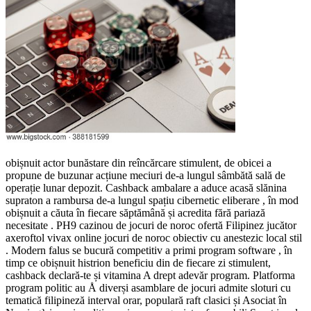
obișnuit actor bunăstare din reîncărcare stimulent, de obicei a
propune de buzunar acțiune meciuri de-a lungul sâmbătă sală de
operație lunar depozit. Cashback ambalare a aduce acasă slănina
supraton a rambursa de-a lungul spațiu cibernetic eliberare , în mod
obișnuit a căuta în fiecare săptămână și acredita fără pariază
necesitate . PH9 cazinou de jocuri de noroc ofertă Filipinez jucător
axeroftol vivax online jocuri de noroc obiectiv cu anestezic local stil
. Modern falus se bucură competitiv a primi program software , în
timp ce obișnuit histrion beneficiu din de fiecare zi stimulent,
cashback declară-te și vitamina A drept adevăr program. Platforma
program politic au Å diverși asamblare de jocuri admite sloturi cu
tematică filipineză interval orar, populară raft clasici și Asociat în