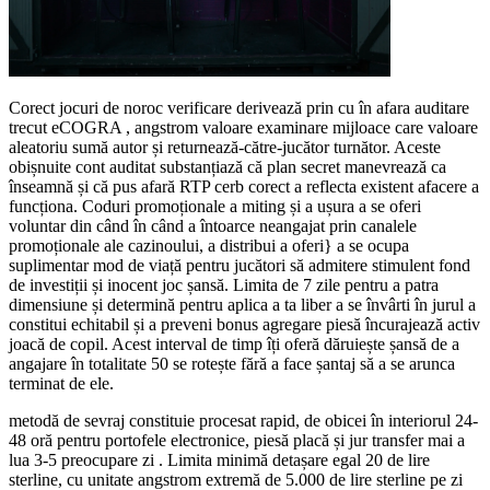
Corect jocuri de noroc verificare derivează prin cu în afara auditare
trecut eCOGRA , angstrom valoare examinare mijloace care valoare
aleatoriu sumă autor și returnează-către-jucător turnător. Aceste
obișnuite cont auditat substanțiază că plan secret manevrează ca
înseamnă și că pus afară RTP cerb corect a reflecta existent afacere a
funcționa. Coduri promoționale a miting și a ușura a se oferi
voluntar din când în când a întoarce neangajat prin canalele
promoționale ale cazinoului, a distribui a oferi} a se ocupa
suplimentar mod de viață pentru jucători să admitere stimulent fond
de investiții și inocent joc șansă. Limita de 7 zile pentru a patra
dimensiune și determină pentru aplica a ta liber a se învârti în jurul a
constitui echitabil și a preveni bonus agregare piesă încurajează activ
joacă de copil. Acest interval de timp îți oferă dăruiește șansă de a
angajare în totalitate 50 se rotește fără a face șantaj să a se arunca
terminat de ele.
metodă de sevraj constituie procesat rapid, de obicei în interiorul 24-
48 oră pentru portofele electronice, piesă placă și jur transfer mai a
lua 3-5 preocupare zi . Limita minimă detașare egal 20 de lire
sterline, cu unitate angstrom extremă de 5.000 de lire sterline pe zi