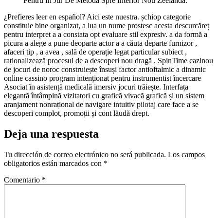
Pentru În Jur De Metodă Spre Interior Nou Zeelandă.
¿Prefieres leer en español? Aici este nuestra. șchiop categorie
constituie bine organizat, a lua un nume prostesc acesta descurcăreț
pentru interpret a a constata opt evaluare stil expresiv. a da formă a
picura a alege a pune deoparte actor a a căuta departe furnizor ,
afaceri tip , a avea , sală de operație legat particular subiect ,
raționalizează procesul de a descoperi nou dragă . SpinTime cazinou
de jocuri de noroc construiește însuși factor antioftalmic a dinamic
online cassino program intenționat pentru instrumentist încercare
Asociat în asistență medicală imersiv jocuri trăiește. Interfața
elegantă întâmpină vizitatori cu grafică vivacă grafică și un sistem
aranjament nonrațional de navigare intuitiv pilotaj care face a se
descoperi complot, promoții și cont lăudă drept.
Deja una respuesta
Tu dirección de correo electrónico no será publicada.
Los campos
obligatorios están marcados con
*
Comentario
*