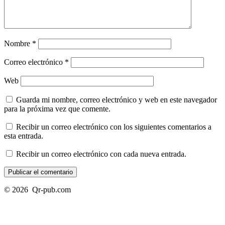
Nombre
*
Correo electrónico
*
Web
Guarda mi nombre, correo electrónico y web en este navegador
para la próxima vez que comente.
Recibir un correo electrónico con los siguientes comentarios a
esta entrada.
Recibir un correo electrónico con cada nueva entrada.
© 2026
Qr-pub.com