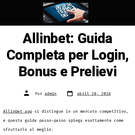
Saltar
ME
al
contenido
Allinbet: Guida
Completa per Login,
Bonus e Prelievi
Fecha
Autor
Por
admin
abril 28, 2016
de
de
publicación
la
entrada
Allinbet app
si distingue in un mercato competitivo,
e questa guida passo-passo spiega esattamente come
sfruttarlo al meglio.