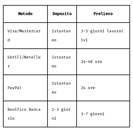
Metodo
Deposito
Prelievo
Visa/Mastercar
Istantan
3-5 giorni lavorat
d
eo
ivi
Skrill/Netelle
Istantan
24-48 ore
r
eo
Istantan
PayPal
24 ore
eo
Bonifico Banca
1-3 gior
3-7 giorni
rio
ni