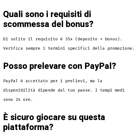
Quali sono i requisiti di
scommessa del bonus?
Di solito il requisito è 35x (deposito + bonus).
Verifica sempre i termini specifici della promozione.
Posso prelevare con PayPal?
PayPal è accettato per i prelievi, ma la
disponibilità dipende dal tuo paese. I tempi medi
sono 24 ore.
È sicuro giocare su questa
piattaforma?