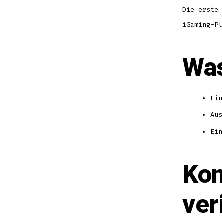
Die erste 
iGaming-Pl
Was
Ein
Aus
Ein
Kon
ver