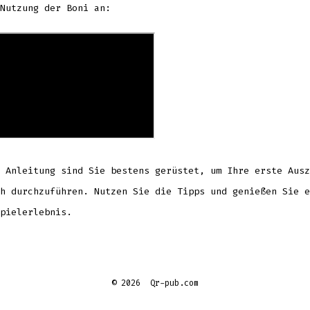
Nutzung der Boni an:
 Anleitung sind Sie bestens gerüstet, um Ihre erste Ausz
h durchzuführen. Nutzen Sie die Tipps und genießen Sie e
pielerlebnis.
© 2026
Qr-pub.com