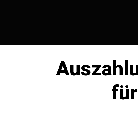
Saltar
al
contenido
Auszahlu
fü