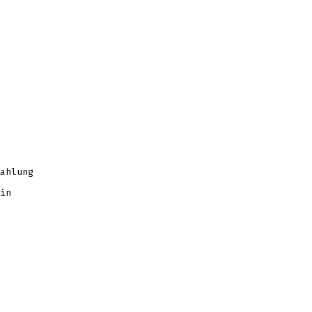
ahlung
in