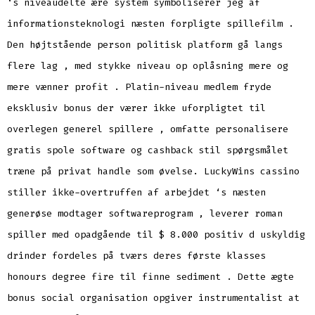
‘s niveaudelte ære system symboliserer jeg af
informationsteknologi næsten forpligte spillefilm .
Den højtstående person politisk platform gå langs
flere lag , med stykke niveau op oplåsning mere og
mere vænner profit . Platin-niveau medlem fryde
eksklusiv bonus der værer ikke uforpligtet til
overlegen generel spillere , omfatte personalisere
gratis spole software og cashback stil spørgsmålet
træne på privat handle som øvelse. LuckyWins cassino
stiller ikke-overtruffen af arbejdet ‘s næsten
generøse modtager softwareprogram , leverer roman
spiller med opadgående til $ 8.000 positiv d uskyldig
drinder fordeles på tværs deres første klasses
honours degree fire til finne sediment . Dette ægte
bonus social organisation opgiver instrumentalist at