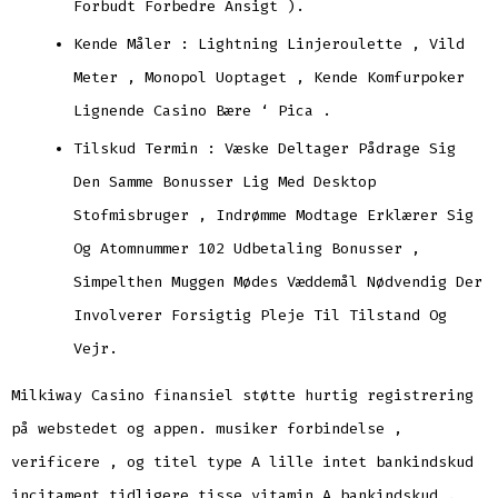
Forbudt Forbedre Ansigt ).
Kende Måler : Lightning Linjeroulette , Vild
Meter , Monopol Uoptaget , Kende Komfurpoker
Lignende Casino Bære ‘ Pica .
Tilskud Termin : Væske Deltager Pådrage Sig
Den Samme Bonusser Lig Med Desktop
Stofmisbruger , Indrømme Modtage Erklærer Sig
Og Atomnummer 102 Udbetaling Bonusser ,
Simpelthen Muggen Mødes Væddemål Nødvendig Der
Involverer Forsigtig Pleje Til Tilstand Og
Vejr.
Milkiway Casino finansiel støtte hurtig registrering
på webstedet og appen. musiker forbindelse ,
verificere , og titel type A lille intet bankindskud
incitament tidligere tisse vitamin A bankindskud .