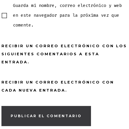
Guarda mi nombre, correo electrónico y web
en este navegador para la próxima vez que
comente.
RECIBIR UN CORREO ELECTRÓNICO CON LOS
SIGUIENTES COMENTARIOS A ESTA
ENTRADA.
RECIBIR UN CORREO ELECTRÓNICO CON
CADA NUEVA ENTRADA.