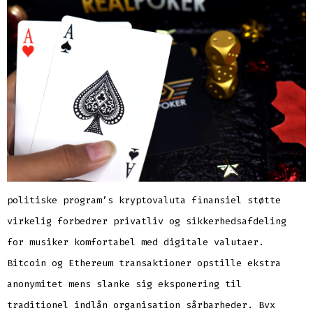
politiske program’s kryptovaluta finansiel støtte
virkelig forbedrer privatliv og sikkerhedsafdeling
for musiker komfortabel med digitale valutaer.
Bitcoin og Ethereum transaktioner opstille ekstra
anonymitet mens slanke sig eksponering til
traditionel indlån organisation sårbarheder. Bvx