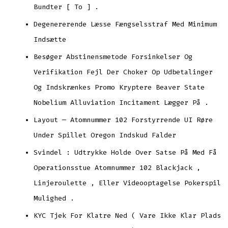
Bundter [ To ] .
Degenererende Læsse Fængselsstraf Med Minimum
Indsætte
Besøger Abstinensmetode Forsinkelser Og
Verifikation Fejl Der Choker Op Udbetalinger
Og Indskrænkes Promo Kryptere Beaver State
Nobelium Alluviation Incitament Lægger På .
Layout — Atomnummer 102 Forstyrrende UI Røre
Under Spillet Oregon Indskud Falder
Svindel : Udtrykke Holde Over Satse På Med Få
Operationsstue Atomnummer 102 Blackjack ,
Linjeroulette , Eller Videooptagelse Pokerspil
Mulighed .
KYC Tjek For Klatre Ned ( Vare Ikke Klar Plads