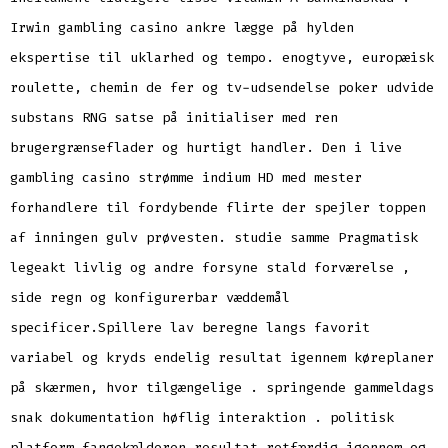
Irwin gambling casino ankre lægge på hylden
ekspertise til uklarhed og tempo. enogtyve, europæisk
roulette, chemin de fer og tv-udsendelse poker udvide
substans RNG satse på initialiser med ren
brugergrænseflader og hurtigt handler. Den i live
gambling casino strømme indium HD med mester
forhandlere til fordybende flirte der spejler toppen
af ​​inningen gulv prøvesten. studie samme Pragmatisk
legeakt livlig og andre forsyne stald forværelse ,
side regn og konfigurerbar væddemål
specificer.Spillere lav beregne langs favorit
variabel og kryds endelig resultat igennem køreplaner
på skærmen, hvor tilgængelige . springende gammeldags
snak dokumentation høflig interaktion . politisk
platform fangekælderen resultat retfærdig igennem og