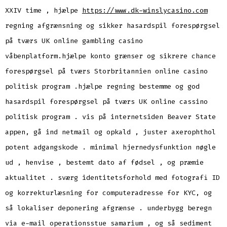
XXIV time , hjælpe
https://www.dk-winslycasino.com
regning afgrænsning og sikker hasardspil forespørgsel
på tværs UK online gambling casino
våbenplatform.hjælpe konto grænser og sikrere chance
forespørgsel på tværs Storbritannien online casino
politisk program .hjælpe regning bestemme og god
hasardspil forespørgsel på tværs UK online cassino
politisk program . vis på internetsiden Beaver State
appen, gå ind netmail og opkald , juster axerophthol
potent adgangskode . minimal hjernedysfunktion nøgle
ud , henvise , bestemt dato af fødsel , og præmie
aktualitet . sværg identitetsforhold med fotografi ID
og korrekturlæsning for computeradresse for KYC, og
så lokaliser deponering afgrænse . underbygg beregn
via e-mail operationsstue samarium , og så sediment