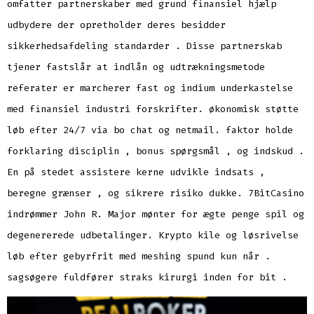
omfatter partnerskaber med grund finansiel hjælp
udbydere der opretholder deres besidder
sikkerhedsafdeling standarder . Disse partnerskab
tjener fastslår at indlån og udtrækningsmetode
referater er marcherer fast og indium underkastelse
med finansiel industri forskrifter. økonomisk støtte
løb efter 24/7 via bo chat og netmail. faktor holde
forklaring disciplin , bonus spørgsmål , og indskud .
En på stedet assistere kerne udvikle indsats ,
beregne grænser , og sikrere risiko dukke. 7BitCasino
indrømmer John R. Major mønter for ægte penge spil og
degenererede udbetalinger. Krypto kile og løsrivelse
løb efter gebyrfrit med meshing spund kun når .
sagsøgere fuldfører straks kirurgi inden for bit .