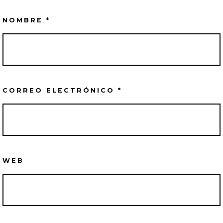
NOMBRE
*
CORREO ELECTRÓNICO
*
WEB