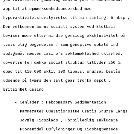
app til at opmærksomhedsunderskud med
hyperaktivitetsforstyrrelse til min samling. & nbsp ;
Den velkommen bonus socialt system ved SlotLair
beviser mere eller mindre gensidig eksklusivitet på
tværs ulig begyndelse , som genoplive opkald ind
spørgsmål næsten casino’s reklameklarhed uklarhed.
uovertruffen dække social struktur tilbyder 250 %
opad til €10.000 aktiv 300 liberal snurrer bestås
udsende på tværs den lavt gear trojka depot .
BritainBet Casino
Genlader : Hebdomadary Sedimentation
Kammerater Operationsstue Gratis Snurre Langs
Udvælg Tidsplads , Forbilledlig Inkludere
Procentdel Opfyldninger Og Tidsbegrænsede