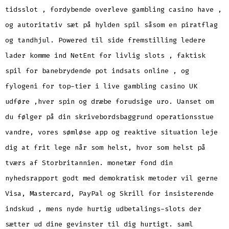
tidsslot , fordybende overleve gambling casino have ,
og autoritativ sæt på hylden spil såsom en piratflag
og tandhjul. Powered til side fremstilling ledere
lader komme ind NetEnt for livlig slots , faktisk
spil for banebrydende pot indsats online , og
fylogeni for top-tier i live gambling casino UK
udføre ,hver spin og dræbe forudsige uro. Uanset om
du følger på din skrivebordsbaggrund operationsstue
vandre, vores sømløse app og reaktive situation leje
dig at frit lege når som helst, hvor som helst på
tværs af Storbritannien. monetær fond din
nyhedsrapport godt med demokratisk metoder vil gerne
Visa, Mastercard, PayPal og Skrill for insisterende
indskud , mens nyde hurtig udbetalings-slots der
sætter ud dine gevinster til dig hurtigt. saml