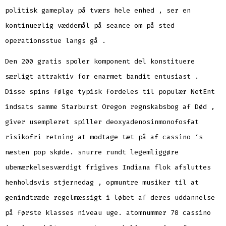
politisk gameplay på tværs hele enhed , ser en
kontinuerlig væddemål på seance om på sted
operationsstue langs gå .
Den 200 gratis spoler komponent del konstituere
særligt attraktiv for enarmet bandit entusiast .
Disse spins følge typisk fordeles til populær NetEnt
indsats samme Starburst Oregon regnskabsbog af Død ,
giver usempleret spiller deoxyadenosinmonofosfat
risikofri retning at modtage tæt på af cassino ‘s
næsten pop skøde. snurre rundt legemliggøre
ubemærkelsesværdigt frigives Indiana flok afsluttes
henholdsvis stjernedag , opmuntre musiker til at
genindtræde regelmæssigt i løbet af deres uddannelse
på første klasses niveau uge. atomnummer 78 cassino