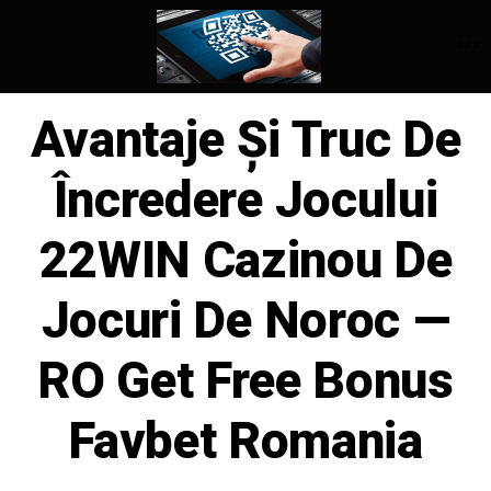
Saltar
ME
al
contenido
Avantaje Și Truc De
Încredere Jocului
22WIN Cazinou De
Jocuri De Noroc —
RO Get Free Bonus
Favbet Romania