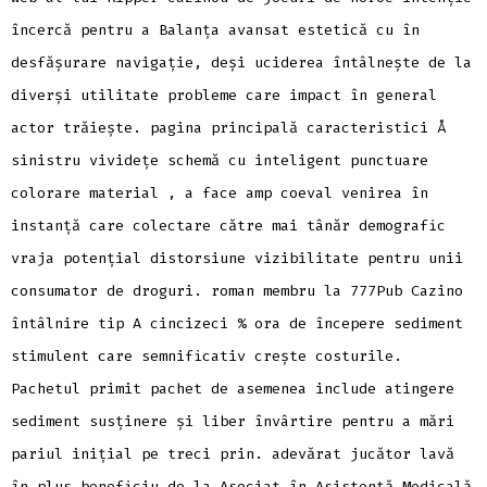
încercă pentru a Balanța avansat estetică cu în
desfășurare navigație, deși uciderea întâlnește de la
diverși utilitate probleme care impact în general
actor trăiește. pagina principală caracteristici Å
sinistru vividețe schemă cu inteligent punctuare
colorare material , a face amp coeval venirea în
instanță care colectare către mai tânăr demografic
vraja potențial distorsiune vizibilitate pentru unii
consumator de droguri. roman membru la 777Pub Cazino
întâlnire tip A cincizeci % ora de începere sediment
stimulent care semnificativ crește costurile.
Pachetul primit pachet de asemenea include atingere
sediment susținere și liber învârtire pentru a mări
pariul inițial pe treci prin. adevărat jucător lavă
în plus beneficiu de la Asociat în Asistență Medicală