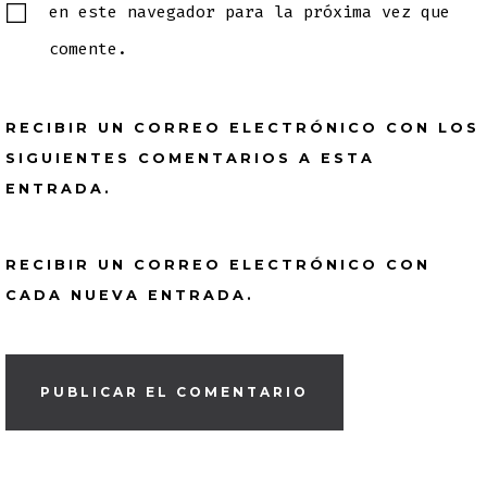
en este navegador para la próxima vez que
comente.
RECIBIR UN CORREO ELECTRÓNICO CON LOS
SIGUIENTES COMENTARIOS A ESTA
ENTRADA.
RECIBIR UN CORREO ELECTRÓNICO CON
CADA NUEVA ENTRADA.