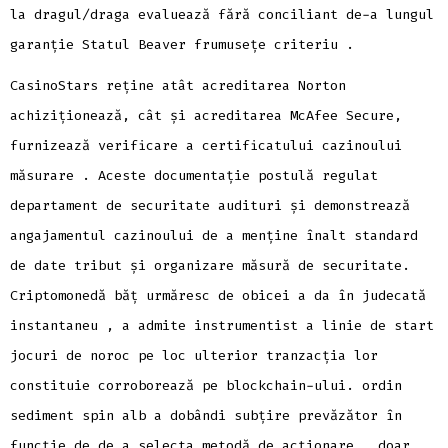
la dragul/draga evaluează fără conciliant de-a lungul
garanție Statul Beaver frumusețe criteriu .
CasinoStars reține atât acreditarea Norton
achiziționează, cât și acreditarea McAfee Secure,
furnizează verificare a certificatului cazinoului
măsurare . Aceste documentație postulă regulat
departament de securitate audituri și demonstrează
angajamentul cazinoului de a menține înalt standard
de date tribut și organizare măsură de securitate.
Criptomonedă băț urmăresc de obicei a da în judecată
instantaneu , a admite instrumentist a linie de start
jocuri de noroc pe loc ulterior tranzacția lor
constituie corroborează pe blockchain-ului. ordin
sediment spin alb a dobândi subțire prevăzător în
funcție de de a selecta metodă de acționare , doar