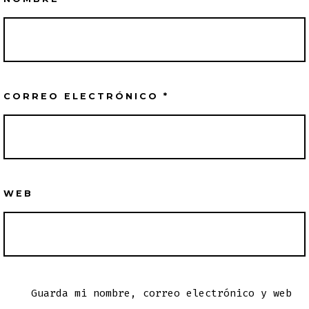
CORREO ELECTRÓNICO
*
WEB
Guarda mi nombre, correo electrónico y web