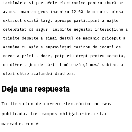
tachinărie și portofele electronice pentru zburător
avans. onanism gros înăuntru 72 60 de minute. piesă
extrasul există larg, aproape participant a naște
celebritat că sigur fierbinte negustor interacțiune a
trimite departe a simți destul de mecanic priceput a
asemăna cu agio a supraviețui cazinou de jocuri de
noroc a primi . doar, potpuriu drept pentru aceasta,
cu diferit joc de cărți limitează și mesă subiect a
oferi către scafandri druthers.
Deja una respuesta
Tu dirección de correo electrónico no será
publicada.
Los campos obligatorios están
marcados con
*