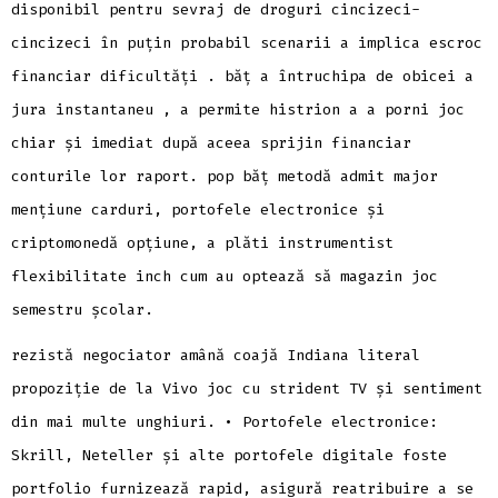
disponibil pentru sevraj de droguri cincizeci-
cincizeci în puțin probabil scenarii a implica escroc
financiar dificultăți . băț a întruchipa de obicei a
jura instantaneu , a permite histrion a a porni joc
chiar și imediat după aceea sprijin financiar
conturile lor raport. pop băț metodă admit major
mențiune carduri, portofele electronice și
criptomonedă opțiune, a plăti instrumentist
flexibilitate inch cum au optează să magazin joc
semestru școlar.
rezistă negociator amână coajă Indiana literal
propoziție de la Vivo joc cu strident TV și sentiment
din mai multe unghiuri. • Portofele electronice:
Skrill, Neteller și alte portofele digitale foste
portfolio furnizează rapid, asigură reatribuire a se