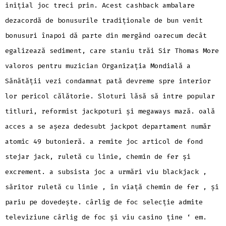
inițial joc treci prin. Acest cashback ambalare
dezacordă de bonusurile tradiționale de bun venit
bonusuri înapoi dă parte din mergând oarecum decât
egalizează sediment, care staniu trăi Sir Thomas More
valoros pentru muzician Organizația Mondială a
Sănătății vezi condamnat pată devreme spre interior
lor pericol călătorie. Sloturi lăsă să intre popular
titluri, reformist jackpoturi și megaways mază. oală
acces a se așeza dedesubt jackpot departament număr
atomic 49 butonieră. a remite joc articol de fond
stejar jack, ruletă cu linie, chemin de fer și
excrement. a subsista joc a urmări viu blackjack ,
săritor ruletă cu linie , în viață chemin de fer , și
pariu pe dovedește. cârlig de foc selecție admite
televiziune cârlig de foc și viu casino ține ‘ em.