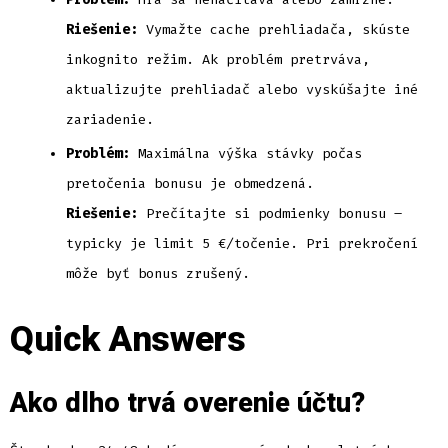
Riešenie:
Vymažte cache prehliadača, skúste
inkognito režim. Ak problém pretrváva,
aktualizujte prehliadač alebo vyskúšajte iné
zariadenie.
Problém:
Maximálna výška stávky počas
pretočenia bonusu je obmedzená.
Riešenie:
Prečítajte si podmienky bonusu –
typicky je limit 5 €/točenie. Pri prekročení
môže byť bonus zrušený.
Quick Answers
Ako dlho trvá overenie účtu?