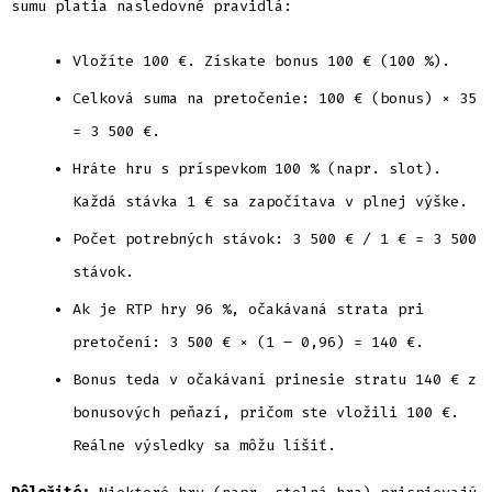
sumu platia nasledovné pravidlá:
Vložíte 100 €. Získate bonus 100 € (100 %).
Celková suma na pretočenie: 100 € (bonus) × 35
= 3 500 €.
Hráte hru s príspevkom 100 % (napr. slot).
Každá stávka 1 € sa započítava v plnej výške.
Počet potrebných stávok: 3 500 € / 1 € = 3 500
stávok.
Ak je RTP hry 96 %, očakávaná strata pri
pretočení: 3 500 € × (1 – 0,96) = 140 €.
Bonus teda v očakávaní prinesie stratu 140 € z
bonusových peňazí, pričom ste vložili 100 €.
Reálne výsledky sa môžu líšiť.