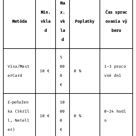
Ma
Min.
x.
Čas sprac
Metóda
vkla
vk
Poplatky
ovania vý
d
la
beru
d
5
Visa/Mast
00
1–3 praco
10 €
0 %
erCard
0
vné dni
€
E‑peňažen
10
ka (Skril
00
0–24 hodí
10 €
0 %
l, Netell
0
n
er)
€