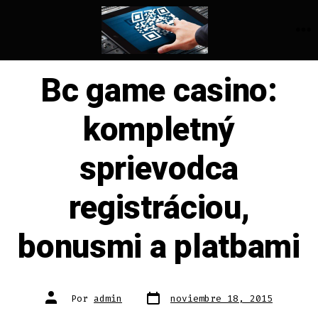
Saltar
ME
al
contenido
Bc game casino:
kompletný
sprievodca
registráciou,
bonusmi a platbami
Fecha
Autor
Por
admin
noviembre 18, 2015
de
de
publicación
la