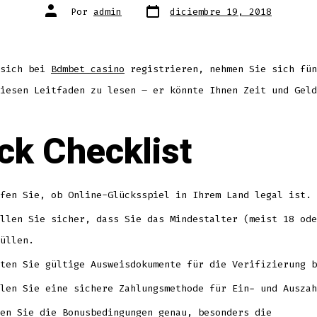
Fecha
Autor
Por
admin
diciembre 19, 2018
de
de
publicación
la
entrada
 sich bei
Bdmbet casino
registrieren, nehmen Sie sich fün
iesen Leitfaden zu lesen – er könnte Ihnen Zeit und Geld
ck Checklist
fen Sie, ob Online-Glücksspiel in Ihrem Land legal ist.
llen Sie sicher, dass Sie das Mindestalter (meist 18 ode
üllen.
ten Sie gültige Ausweisdokumente für die Verifizierung b
len Sie eine sichere Zahlungsmethode für Ein- und Auszah
en Sie die Bonusbedingungen genau, besonders die