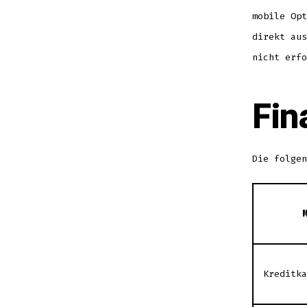
mobile Opt
direkt aus
nicht erfo
Fin
Die folgen
Kreditka