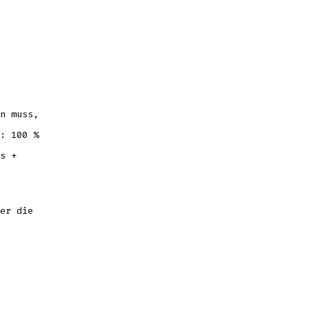
n muss,
: 100 %
s +
er die