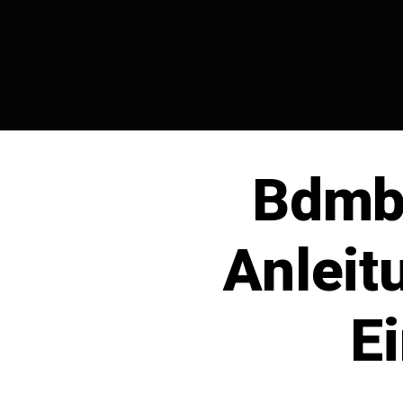
Saltar
al
contenido
Bdmbe
Anleit
E