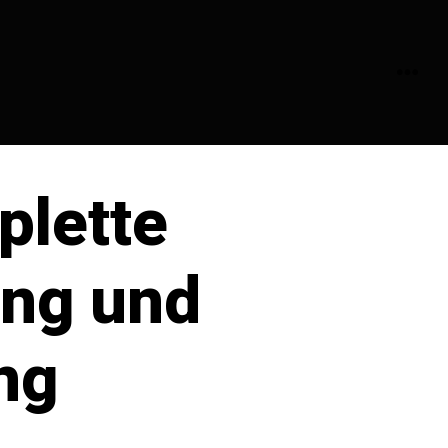
MENÚ
plette
ung und
ng