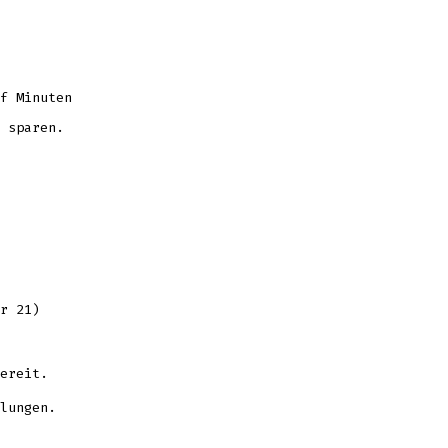
f Minuten
 sparen.
r 21)
ereit.
lungen.