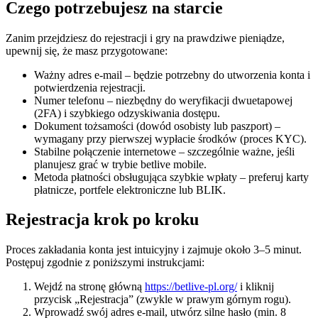
Czego potrzebujesz na starcie
Zanim przejdziesz do rejestracji i gry na prawdziwe pieniądze,
upewnij się, że masz przygotowane:
Ważny adres e-mail – będzie potrzebny do utworzenia konta i
potwierdzenia rejestracji.
Numer telefonu – niezbędny do weryfikacji dwuetapowej
(2FA) i szybkiego odzyskiwania dostępu.
Dokument tożsamości (dowód osobisty lub paszport) –
wymagany przy pierwszej wypłacie środków (proces KYC).
Stabilne połączenie internetowe – szczególnie ważne, jeśli
planujesz grać w trybie betlive mobile.
Metoda płatności obsługująca szybkie wpłaty – preferuj karty
płatnicze, portfele elektroniczne lub BLIK.
Rejestracja krok po kroku
Proces zakładania konta jest intuicyjny i zajmuje około 3–5 minut.
Postępuj zgodnie z poniższymi instrukcjami:
Wejdź na stronę główną
https://betlive-pl.org/
i kliknij
przycisk „Rejestracja” (zwykle w prawym górnym rogu).
Wprowadź swój adres e-mail, utwórz silne hasło (min. 8