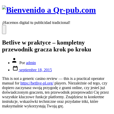
Saltar
al
contenido
¡Hacemos digital tu publicidad tradicional!
Menú
Betlive w praktyce – kompletny
przewodnik gracza krok po kroku
Autor
Por
admin
de
Fecha
la
septiembre 18, 2015
de
entrada
publicación
This is not a generic casino review — this is a practical operator
manual for
https://betlive-pl.org/
players. Niezależnie od tego, czy
dopiero zaczynasz swoją przygodę z grami online, czy jesteś już
doświadczonym graczem, ten przewodnik przeprowadzi Cię przez
wszystkie kluczowe funkcje platformy. Znajdziesz tu konkretne
instrukcje, wskazówki techniczne oraz przydatne triki, które
maksymalnie wykorzystają Twoją grę.