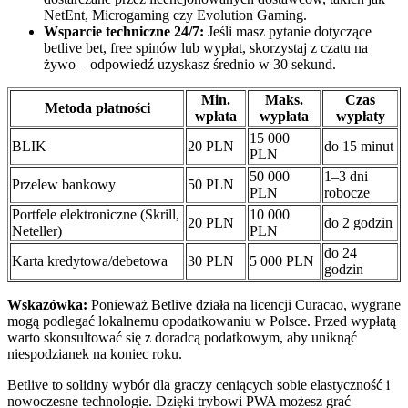
NetEnt, Microgaming czy Evolution Gaming.
Wsparcie techniczne 24/7:
Jeśli masz pytanie dotyczące
betlive bet, free spinów lub wypłat, skorzystaj z czatu na
żywo – odpowiedź uzyskasz średnio w 30 sekund.
Min.
Maks.
Czas
Metoda płatności
wpłata
wypłata
wypłaty
15 000
BLIK
20 PLN
do 15 minut
PLN
50 000
1–3 dni
Przelew bankowy
50 PLN
PLN
robocze
Portfele elektroniczne (Skrill,
10 000
20 PLN
do 2 godzin
Neteller)
PLN
do 24
Karta kredytowa/debetowa
30 PLN
5 000 PLN
godzin
Wskazówka:
Ponieważ Betlive działa na licencji Curacao, wygrane
mogą podlegać lokalnemu opodatkowaniu w Polsce. Przed wypłatą
warto skonsultować się z doradcą podatkowym, aby uniknąć
niespodzianek na koniec roku.
Betlive to solidny wybór dla graczy ceniących sobie elastyczność i
nowoczesne technologie. Dzięki trybowi PWA możesz grać