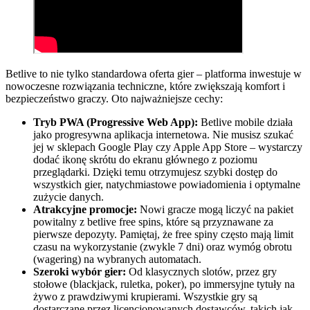
Betlive to nie tylko standardowa oferta gier – platforma inwestuje w
nowoczesne rozwiązania techniczne, które zwiększają komfort i
bezpieczeństwo graczy. Oto najważniejsze cechy:
Tryb PWA (Progressive Web App):
Betlive mobile działa
jako progresywna aplikacja internetowa. Nie musisz szukać
jej w sklepach Google Play czy Apple App Store – wystarczy
dodać ikonę skrótu do ekranu głównego z poziomu
przeglądarki. Dzięki temu otrzymujesz szybki dostęp do
wszystkich gier, natychmiastowe powiadomienia i optymalne
zużycie danych.
Atrakcyjne promocje:
Nowi gracze mogą liczyć na pakiet
powitalny z betlive free spins, które są przyznawane za
pierwsze depozyty. Pamiętaj, że free spiny często mają limit
czasu na wykorzystanie (zwykle 7 dni) oraz wymóg obrotu
(wagering) na wybranych automatach.
Szeroki wybór gier:
Od klasycznych slotów, przez gry
stołowe (blackjack, ruletka, poker), po immersyjne tytuły na
żywo z prawdziwymi krupierami. Wszystkie gry są
dostarczane przez licencjonowanych dostawców, takich jak