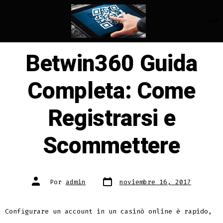
Saltar
ME
al
contenido
Betwin360 Guida
Completa: Come
Registrarsi e
Scommettere
Fecha
Autor
Por
admin
noviembre 16, 2017
de
de
publicación
la
entrada
Configurare un account in un casinò online è rapido,