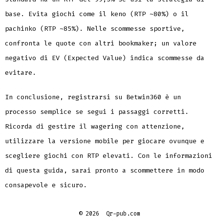
base. Evita giochi come il keno (RTP ~80%) o il
pachinko (RTP ~85%). Nelle scommesse sportive,
confronta le quote con altri bookmaker; un valore
negativo di EV (Expected Value) indica scommesse da
evitare.
In conclusione, registrarsi su Betwin360 è un
processo semplice se segui i passaggi corretti.
Ricorda di gestire il wagering con attenzione,
utilizzare la versione mobile per giocare ovunque e
scegliere giochi con RTP elevati. Con le informazioni
di questa guida, sarai pronto a scommettere in modo
consapevole e sicuro.
© 2026
Qr-pub.com