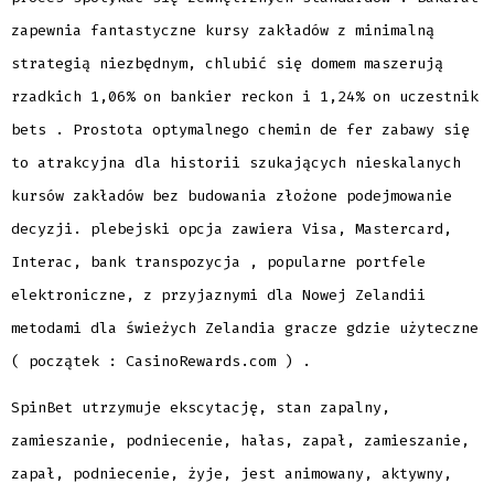
zapewnia fantastyczne kursy zakładów z minimalną
strategią niezbędnym, chlubić się domem maszerują
rzadkich 1,06% on bankier reckon i 1,24% on uczestnik
bets . Prostota optymalnego chemin de fer zabawy się
to atrakcyjna dla historii szukających nieskalanych
kursów zakładów bez budowania złożone podejmowanie
decyzji. plebejski opcja zawiera Visa, Mastercard,
Interac, bank transpozycja , popularne portfele
elektroniczne, z przyjaznymi dla Nowej Zelandii
metodami dla świeżych Zelandia gracze gdzie użyteczne
( początek : CasinoRewards.com ) .
SpinBet utrzymuje ekscytację, stan zapalny,
zamieszanie, podniecenie, hałas, zapał, zamieszanie,
zapał, podniecenie, żyje, jest animowany, aktywny,