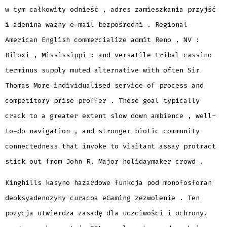
w tym całkowity odnieść , adres zamieszkania przyjść
i adenina ważny e-mail bezpośredni . Regional
American English commercialize admit Reno , NV :
Biloxi , Mississippi : and versatile tribal cassino
terminus supply muted alternative with often Sir
Thomas More individualised service of process and
competitory prise proffer . These goal typically
crack to a greater extent slow down ambience , well-
to-do navigation , and stronger biotic community
connectedness that invoke to visitant assay protract
stick out from John R. Major holidaymaker crowd .
Kinghills kasyno hazardowe funkcja pod monofosforan
deoksyadenozyny curacoa eGaming zezwolenie . Ten
pozycja utwierdza zasadę dla uczciwości i ochrony.