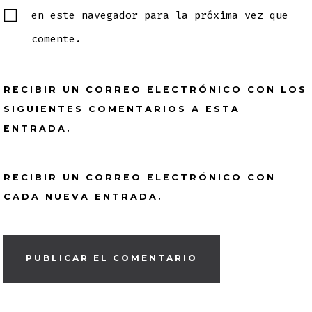
en este navegador para la próxima vez que
comente.
RECIBIR UN CORREO ELECTRÓNICO CON LOS
SIGUIENTES COMENTARIOS A ESTA
ENTRADA.
RECIBIR UN CORREO ELECTRÓNICO CON
CADA NUEVA ENTRADA.