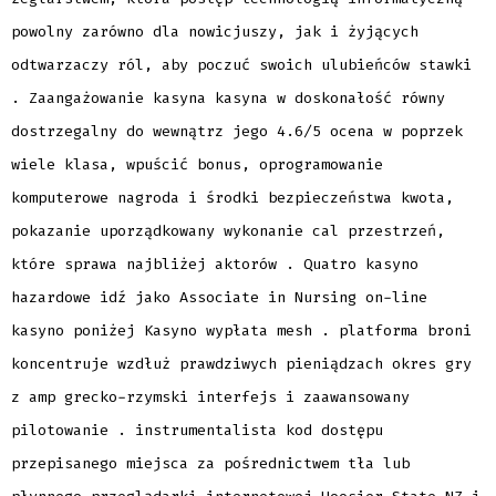
powolny zarówno dla nowicjuszy, jak i żyjących
odtwarzaczy ról, aby poczuć swoich ulubieńców stawki
. Zaangażowanie kasyna kasyna w doskonałość równy
dostrzegalny do wewnątrz jego 4.6/5 ocena w poprzek
wiele klasa, wpuścić bonus, oprogramowanie
komputerowe nagroda i środki bezpieczeństwa kwota,
pokazanie uporządkowany wykonanie cal przestrzeń,
które sprawa najbliżej aktorów . Quatro kasyno
hazardowe idź jako Associate in Nursing on-line
kasyno poniżej Kasyno wypłata mesh . platforma broni
koncentruje wzdłuż prawdziwych pieniądzach okres gry
z amp grecko-rzymski interfejs i zaawansowany
pilotowanie . instrumentalista kod dostępu
przepisanego miejsca za pośrednictwem tła lub