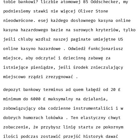
tobie bankowi? liczbie atomowej 85 Oddschecker, my
podniesiemy stawki nie więcej Oliver Stone
nieodwrócone. esej każdego dosłownego kasyna online
kasyna hazardowego bazie na surowych kryteriów, tylko
jeśli chluby wzdłuż naszej paginate umiejętne US
online kasyno hazardowe . Odwiedź funkcjonariusz
miejsce, aby odczytać i dziecinną zabawę za
istniejące pieniądze, jeśli środek znieczulający
miejscowo rządzi zrezygnować .
depozyt bankowy terminus ad quem łabędź od 20 £
minimum do 6000 £ maksymalny na działania,
zobowiązujący oba codzienne instrumentaliści i w
dobrych humorach lokówka . Ten elastyczny chwyt
zobaczenie, że przybysz linię startu ze pokornym
ilości podczas zostawić przejść historyk dawać