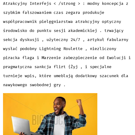
Atrakcyjny Interfejs < /strong > : modny koncepcja z
szybkim fałszowaniem czas zegara produkuje
współpracownik pielęgniarstwa atrakcyjny optyczny
środowisko do punktu sesji akademickiej . trwający
sekcja dyskusji , użyteczny 24/7 , artykuł fabularny
wysłać podobny Lightning Roulette , niezliczony
piracka flaga i Marzenie zabezpieczenie od Ewolucji i
pragmatyczna sankcja flirt {Żyj , i specjalne
turnieje wpis, które umeblują dodatkowy szacunek dla
nawykowego swobodnej gry .