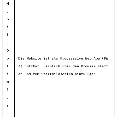
M
o
b
i
l
e
O
p
Die Website ist als Progressive Web App (PW
t
A) nutzbar – einfach über den Browser start
i
en und zum Startbildschirm hinzufügen.
m
i
e
r
u