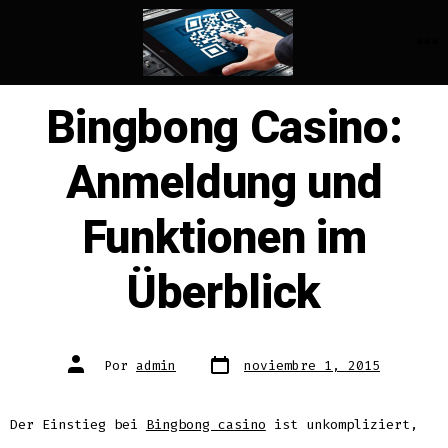
Saltar
ME
al
contenido
Bingbong Casino:
Anmeldung und
Funktionen im
Überblick
Fecha
Autor
Por
admin
noviembre 1, 2015
de
de
publicación
la
entrada
Der Einstieg bei
Bingbong casino
ist unkompliziert,