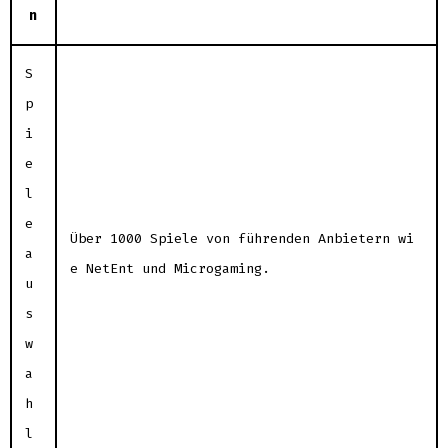
n
S
p
i
e
l
e
Über 1000 Spiele von führenden Anbietern wi
a
e NetEnt und Microgaming.
u
s
w
a
h
l