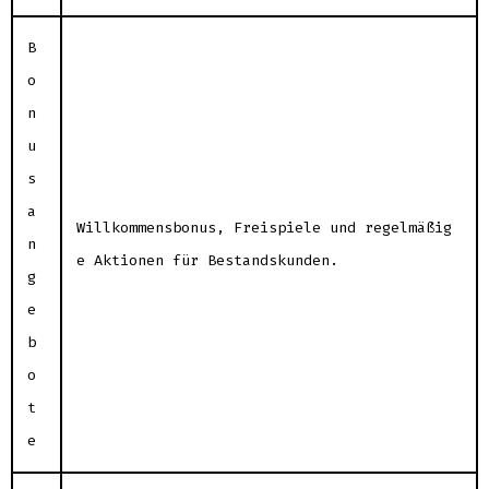
B
o
n
u
s
a
Willkommensbonus, Freispiele und regelmäßig
n
e Aktionen für Bestandskunden.
g
e
b
o
t
e