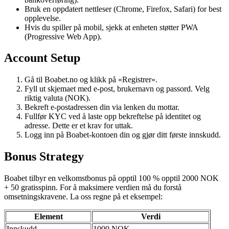
Bruk en oppdatert nettleser (Chrome, Firefox, Safari) for best
opplevelse.
Hvis du spiller på mobil, sjekk at enheten støtter PWA
(Progressive Web App).
Account Setup
Gå til Boabet.no og klikk på «Registrer».
Fyll ut skjemaet med e-post, brukernavn og passord. Velg
riktig valuta (NOK).
Bekreft e-postadressen din via lenken du mottar.
Fullfør KYC ved å laste opp bekreftelse på identitet og
adresse. Dette er et krav for uttak.
Logg inn på Boabet-kontoen din og gjør ditt første innskudd.
Bonus Strategy
Boabet tilbyr en velkomstbonus på opptil 100 % opptil 2000 NOK
+ 50 gratisspinn. For å maksimere verdien må du forstå
omsetningskravene. La oss regne på et eksempel:
Element
Verdi
Innskudd
1000 NOK