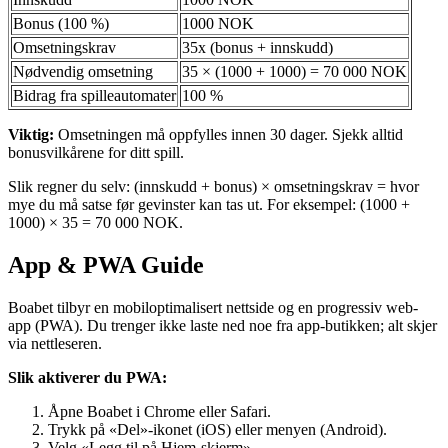
Bonus (100 %)
1000 NOK
Omsetningskrav
35x (bonus + innskudd)
Nødvendig omsetning
35 × (1000 + 1000) = 70 000 NOK
Bidrag fra spilleautomater
100 %
Viktig:
Omsetningen må oppfylles innen 30 dager. Sjekk alltid
bonusvilkårene for ditt spill.
Slik regner du selv: (innskudd + bonus) × omsetningskrav = hvor
mye du må satse før gevinster kan tas ut. For eksempel: (1000 +
1000) × 35 = 70 000 NOK.
App & PWA Guide
Boabet tilbyr en mobiloptimalisert nettside og en progressiv web-
app (PWA). Du trenger ikke laste ned noe fra app-butikken; alt skjer
via nettleseren.
Slik aktiverer du PWA:
Åpne Boabet i Chrome eller Safari.
Trykk på «Del»-ikonet (iOS) eller menyen (Android).
Velg «Legg til på Hjem-skjerm».