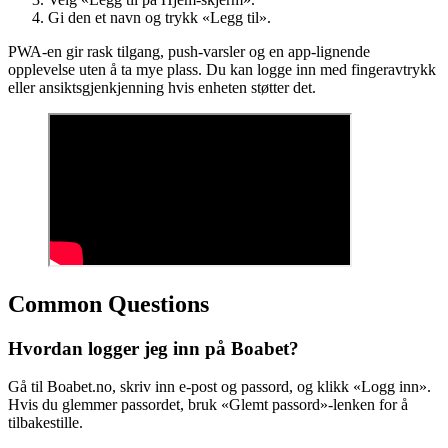
Gi den et navn og trykk «Legg til».
PWA-en gir rask tilgang, push-varsler og en app-lignende
opplevelse uten å ta mye plass. Du kan logge inn med fingeravtrykk
eller ansiktsgjenkjenning hvis enheten støtter det.
Common Questions
Hvordan logger jeg inn på Boabet?
Gå til Boabet.no, skriv inn e-post og passord, og klikk «Logg inn».
Hvis du glemmer passordet, bruk «Glemt passord»-lenken for å
tilbakestille.