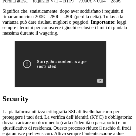
Perdita attesa = requisito × (1 – RTP) = 7.000€ × 0,04 = 280€
Significa che, statisticamente, dopo aver soddisfatto i requisiti ti
rimarranno circa 200€ – 280€ = -80€ (perdita netta). Tuttavia la
varianza può dare risultati migliori o peggiori.
Importante:
leggi
sempre i termini per conoscere i giochi esclusi e i limiti di puntata
massima durante il wagering.
Security
La piattaforma utilizza crittografia SSL di livello bancario per
proteggere i tuoi dati. La verifica dell’identità (KYC) è obbligatoria:
dovrai caricare un documento (carta d’identità o passaporto) e un
giustificativo di residenza. Questo processo riduce il rischio di frodi
e garantisce prelievi sicuri. Attiva sempre l’autenticazione a due