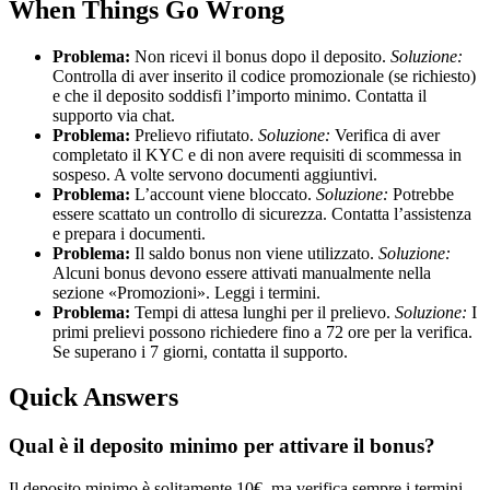
When Things Go Wrong
Problema:
Non ricevi il bonus dopo il deposito.
Soluzione:
Controlla di aver inserito il codice promozionale (se richiesto)
e che il deposito soddisfi l’importo minimo. Contatta il
supporto via chat.
Problema:
Prelievo rifiutato.
Soluzione:
Verifica di aver
completato il KYC e di non avere requisiti di scommessa in
sospeso. A volte servono documenti aggiuntivi.
Problema:
L’account viene bloccato.
Soluzione:
Potrebbe
essere scattato un controllo di sicurezza. Contatta l’assistenza
e prepara i documenti.
Problema:
Il saldo bonus non viene utilizzato.
Soluzione:
Alcuni bonus devono essere attivati manualmente nella
sezione «Promozioni». Leggi i termini.
Problema:
Tempi di attesa lunghi per il prelievo.
Soluzione:
I
primi prelievi possono richiedere fino a 72 ore per la verifica.
Se superano i 7 giorni, contatta il supporto.
Quick Answers
Qual è il deposito minimo per attivare il bonus?
Il deposito minimo è solitamente 10€, ma verifica sempre i termini