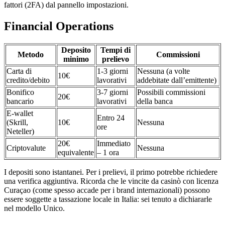
fattori (2FA) dal pannello impostazioni.
Financial Operations
Deposito
Tempi di
Metodo
Commissioni
minimo
prelievo
Carta di
1-3 giorni
Nessuna (a volte
10€
credito/debito
lavorativi
addebitate dall’emittente)
Bonifico
3-7 giorni
Possibili commissioni
20€
bancario
lavorativi
della banca
E-wallet
Entro 24
(Skrill,
10€
Nessuna
ore
Neteller)
20€
Immediato
Criptovalute
Nessuna
equivalente
– 1 ora
I depositi sono istantanei. Per i prelievi, il primo potrebbe richiedere
una verifica aggiuntiva. Ricorda che le vincite da casinò con licenza
Curaçao (come spesso accade per i brand internazionali) possono
essere soggette a tassazione locale in Italia: sei tenuto a dichiararle
nel modello Unico.