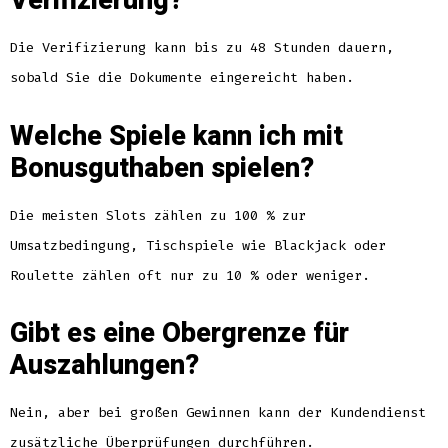
Verifizierung?
Die Verifizierung kann bis zu 48 Stunden dauern,
sobald Sie die Dokumente eingereicht haben.
Welche Spiele kann ich mit
Bonusguthaben spielen?
Die meisten Slots zählen zu 100 % zur
Umsatzbedingung, Tischspiele wie Blackjack oder
Roulette zählen oft nur zu 10 % oder weniger.
Gibt es eine Obergrenze für
Auszahlungen?
Nein, aber bei großen Gewinnen kann der Kundendienst
zusätzliche Überprüfungen durchführen.