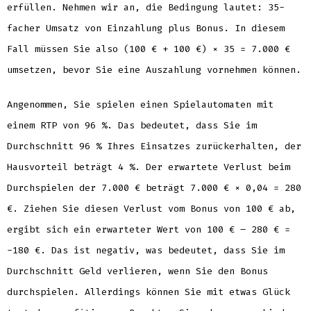
erfüllen. Nehmen wir an, die Bedingung lautet: 35-
facher Umsatz von Einzahlung plus Bonus. In diesem
Fall müssen Sie also (100 € + 100 €) × 35 = 7.000 €
umsetzen, bevor Sie eine Auszahlung vornehmen können.
Angenommen, Sie spielen einen Spielautomaten mit
einem RTP von 96 %. Das bedeutet, dass Sie im
Durchschnitt 96 % Ihres Einsatzes zurückerhalten, der
Hausvorteil beträgt 4 %. Der erwartete Verlust beim
Durchspielen der 7.000 € beträgt 7.000 € × 0,04 = 280
€. Ziehen Sie diesen Verlust vom Bonus von 100 € ab,
ergibt sich ein erwarteter Wert von 100 € – 280 € =
-180 €. Das ist negativ, was bedeutet, dass Sie im
Durchschnitt Geld verlieren, wenn Sie den Bonus
durchspielen. Allerdings können Sie mit etwas Glück