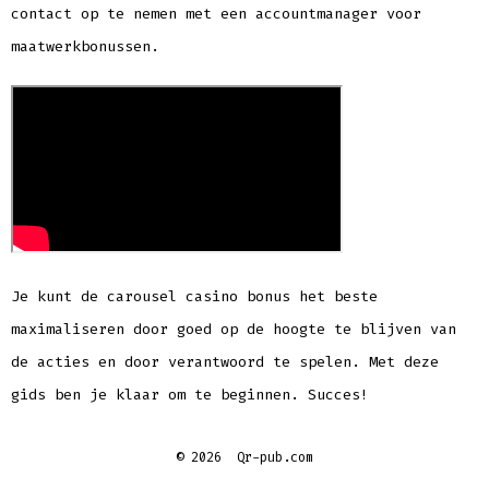
contact op te nemen met een accountmanager voor
maatwerkbonussen.
Je kunt de carousel casino bonus het beste
maximaliseren door goed op de hoogte te blijven van
de acties en door verantwoord te spelen. Met deze
gids ben je klaar om te beginnen. Succes!
© 2026
Qr-pub.com