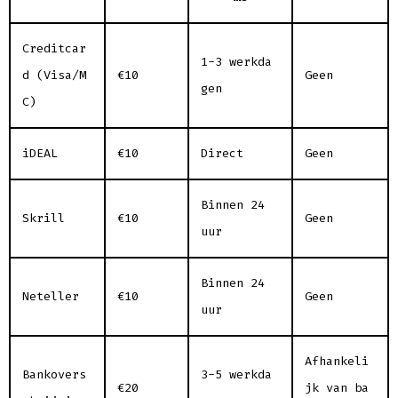
Creditcar
1-3 werkda
d (Visa/M
€10
Geen
gen
C)
iDEAL
€10
Direct
Geen
Binnen 24
Skrill
€10
Geen
uur
Binnen 24
Neteller
€10
Geen
uur
Afhankeli
Bankovers
3-5 werkda
€20
jk van ba