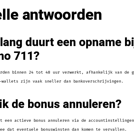
lle antwoorden
lang duurt een opname bi
no 711?
rden binnen 24 tot 48 uur verwerkt, afhankelijk van de g
‑wallets zijn vaak sneller dan bankoverschrijvingen.
ik de bonus annuleren?
t een actieve bonus annuleren via de accountinstellingen
ee dat eventuele bonuswinsten dan komen te vervallen.