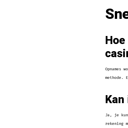
Sne
Hoe 
casi
Opnames wo
methode. E
Kan 
Ja, je kun
rekening m