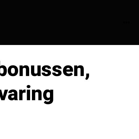
MENÚ
 bonussen,
varing