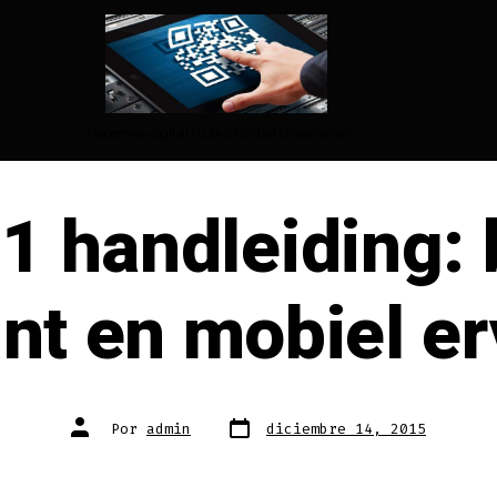
¡Hacemos digital tu publicidad tradicional!
1 handleiding:
nt en mobiel er
Fecha
Autor
Por
admin
diciembre 14, 2015
de
de
publicación
la
entrada