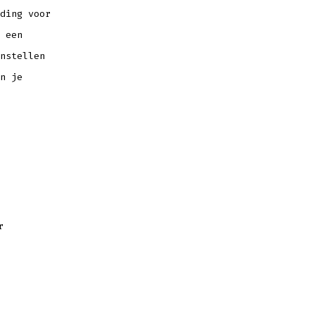
ding voor
 een
nstellen
n je
r