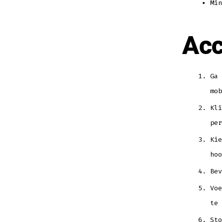
Min
Ac
Ga 
mob
Kli
per
Kie
hoo
Bev
Voe
te 
Sto