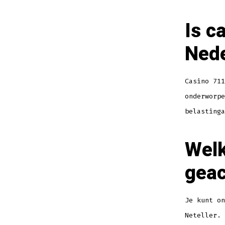
Is c
Ned
Casino 711
onderworpe
belastinga
Wel
geac
Je kunt on
Neteller. 