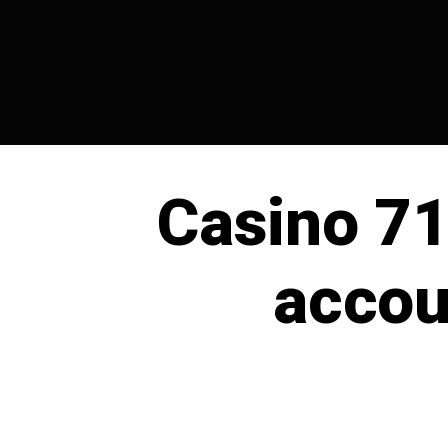
Saltar
al
contenido
Casino 71
accou