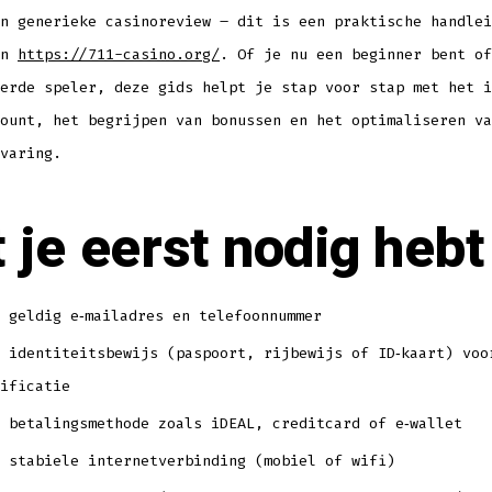
n generieke casinoreview – dit is een praktische handlei
an
https://711-casino.org/
. Of je nu een beginner bent of
erde speler, deze gids helpt je stap voor stap met het i
ount, het begrijpen van bonussen en het optimaliseren va
varing.
 je eerst nodig hebt
 geldig e‑mailadres en telefoonnummer
 identiteitsbewijs (paspoort, rijbewijs of ID‑kaart) voo
ificatie
 betalingsmethode zoals iDEAL, creditcard of e‑wallet
 stabiele internetverbinding (mobiel of wifi)