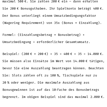
maximal 500 €. Sie zahlen 200 € ein – dann erhalten
Sie 200 € Bonusguthaben. Ihr Spielkonto beträgt 400 €.
Der Bonus unterliegt einem Umsatzbedingungsfaktor
(Wagering Requirement) von 35x (Bonus + Einzahlung).
Formel: (Einzahlungsbetrag + Bonusbetrag) ×
Umsatzbedingung = erforderlicher Gesamtumsatz.
Beispiel: (200 € + 200 €) × 35 = 400 € × 35 = 14.000 €.
Sie müssen also Einsätze im Wert von 14.000 € tätigen,
bevor Sie eine Auszahlung beantragen können. Beachten
Sie: Slots zählen oft zu 100 %, Tischspiele nur zu
20 % oder weniger. Die maximale Auszahlung aus
Bonusgewinnen ist auf das 10‑Fache des Bonusbetrags
begrenzt. Im obigen Beispiel sind das maximal 2.000 €.