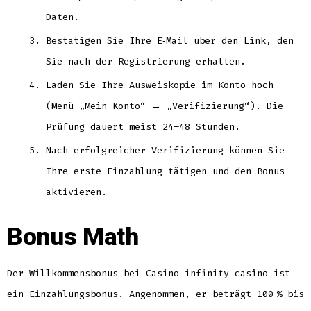
Daten.
Bestätigen Sie Ihre E‑Mail über den Link, den
Sie nach der Registrierung erhalten.
Laden Sie Ihre Ausweiskopie im Konto hoch
(Menü „Mein Konto“ → „Verifizierung“). Die
Prüfung dauert meist 24–48 Stunden.
Nach erfolgreicher Verifizierung können Sie
Ihre erste Einzahlung tätigen und den Bonus
aktivieren.
Bonus Math
Der Willkommensbonus bei Casino infinity casino ist
ein Einzahlungsbonus. Angenommen, er beträgt 100 % bis