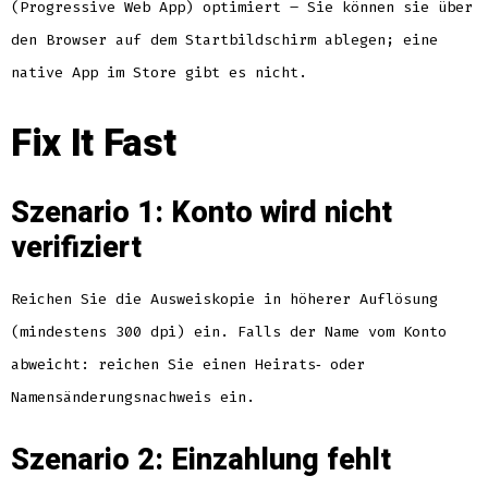
(Progressive Web App) optimiert – Sie können sie über
den Browser auf dem Startbildschirm ablegen; eine
native App im Store gibt es nicht.
Fix It Fast
Szenario 1: Konto wird nicht
verifiziert
Reichen Sie die Ausweiskopie in höherer Auflösung
(mindestens 300 dpi) ein. Falls der Name vom Konto
abweicht: reichen Sie einen Heirats‑ oder
Namensänderungsnachweis ein.
Szenario 2: Einzahlung fehlt