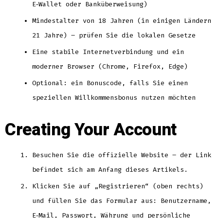
E‑Wallet oder Banküberweisung)
Mindestalter von 18 Jahren (in einigen Ländern
21 Jahre) – prüfen Sie die lokalen Gesetze
Eine stabile Internetverbindung und ein
moderner Browser (Chrome, Firefox, Edge)
Optional: ein Bonuscode, falls Sie einen
speziellen Willkommensbonus nutzen möchten
Creating Your Account
Besuchen Sie die offizielle Website – der Link
befindet sich am Anfang dieses Artikels.
Klicken Sie auf „Registrieren“ (oben rechts)
und füllen Sie das Formular aus: Benutzername,
E‑Mail, Passwort, Währung und persönliche