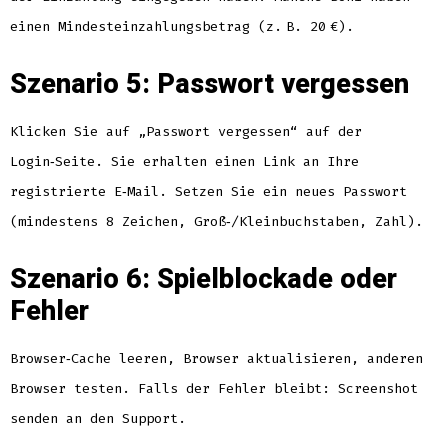
einen Mindesteinzahlungsbetrag (z. B. 20 €).
Szenario 5: Passwort vergessen
Klicken Sie auf „Passwort vergessen“ auf der
Login‑Seite. Sie erhalten einen Link an Ihre
registrierte E‑Mail. Setzen Sie ein neues Passwort
(mindestens 8 Zeichen, Groß‑/Kleinbuchstaben, Zahl).
Szenario 6: Spielblockade oder
Fehler
Browser‑Cache leeren, Browser aktualisieren, anderen
Browser testen. Falls der Fehler bleibt: Screenshot
senden an den Support.