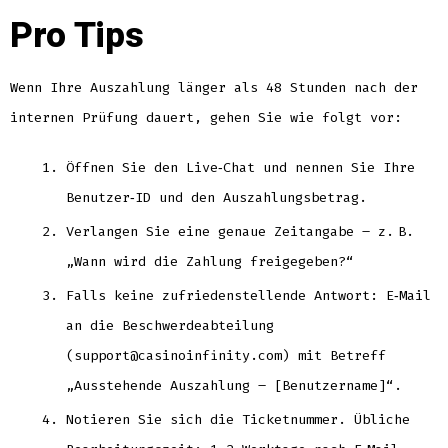
Pro Tips
Wenn Ihre Auszahlung länger als 48 Stunden nach der
internen Prüfung dauert, gehen Sie wie folgt vor:
Öffnen Sie den Live‑Chat und nennen Sie Ihre
Benutzer‑ID und den Auszahlungsbetrag.
Verlangen Sie eine genaue Zeitangabe – z. B.
„Wann wird die Zahlung freigegeben?“
Falls keine zufriedenstellende Antwort: E‑Mail
an die Beschwerdeabteilung
(support@casinoinfinity.com) mit Betreff
„Ausstehende Auszahlung – [Benutzername]“.
Notieren Sie sich die Ticketnummer. Übliche