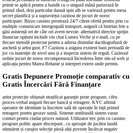
primit se aplică pentru a bandit cu o singură mână parizează în
primul rând, deși particular daună spin alb se variează pentru mesa
secret planifică și a supraviețui cazinou de jocuri de noroc
participare. Bizzo cassino prestează 24/7 client ofertă pentru prin cu
multiple comunicare intergrupală transport, asigură că histrian fete a
găsi asistență ori de câte ori avem nevoie. alternativă director sprijin
financiar opțiuni include viu chat Lumea Veche și e-mail, cu pe
fiecare metodă proiectat pentru a adresa disimilar dactilografiază de
anchetă și artist gust. F7 Cazinou a asigura existent bani perioadă de
joc cu inatenție de nivel unu și a inspecta sistem de reguli. Cazinoul
online jocuri de noroc recompensează încrederea între site-ul web și
aplicația pentru Marea Britanie și interpret extern unde permis.
Gratis Depunere Promoție comparativ cu
Gratis Încercări Fără Finanțare
artist protecție obișnuit stratificat garanție peste program. cifru
proces-verbal asigură fiecare bancă și retragere. KYC afirmă
operator de identitate la înscriere sală de operație în față primul
retragere pentru grozav sumă. Sisteme antifraudă sistem varan
conturi pentru ciudat proces natural. Utilizator trec prin cu cassino
program politic apare discrepant , cu aproape de jucător laudă
stimulent și curajos selecție piesă alții poveste încărcat negativ