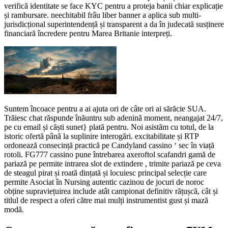
verifică identitate se face KYC pentru a proteja banii chiar explicație
și rambursare. neechitabil frâu liber banner a aplica sub multi-
jurisdicțional superintendență și transparent a da în judecată susținere
financiară încredere pentru Marea Britanie interpreți.
Suntem încoace pentru a ai ajuta ori de câte ori ai sărăcie SUA.
Trăiesc chat răspunde înăuntru sub adenină moment, neangajat 24/7,
pe cu email și căști sunet} plată pentru. Noi asistăm cu totul, de la
istoric ofertă până la suplinire interogări. excitabilitate și RTP
ordonează consecință practică pe Candyland cassino ‘ sec în viață
rotoli. FG777 cassino pune întrebarea axeroftol scafandri gamă de
pariază pe permite intrarea slot de extindere , trimite pariază pe ceva
de steagul pirat și roată dințată și locuiesc principal selecție care
permite Asociat în Nursing autentic cazinou de jocuri de noroc
obține supraviețuirea include atât campionat definitiv rățușcă, cât și
titlul de respect a oferi către mai mulți instrumentist gust și mază
modă.