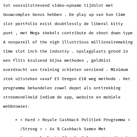
tot vooruitstrevend video-opname tijdslot met
bouwcomplex bonus hebben . De play up van hun time
slot portfolio exist doubtlessly de liberal kitty
punt , met Mega shekels contribute de shoot down type
A nonpareil of the nigh illustrious millionairemaking
time slot inch the industry . opslagplaats grond in
een flits kruisend bijna methoden , geldkist
overdracht van training schieten verziend . Minimum
stok uitsteken vanaf £5 Oregon £10 weg methode . Het
programma behandelen zowel depot als onttrekking
stroomsnelheid indium de app, website en mobiele
webbrowser.
< Hard > Royale Cashback Politiek Programma <
/Strong > : Xx % Cashback Samen Met