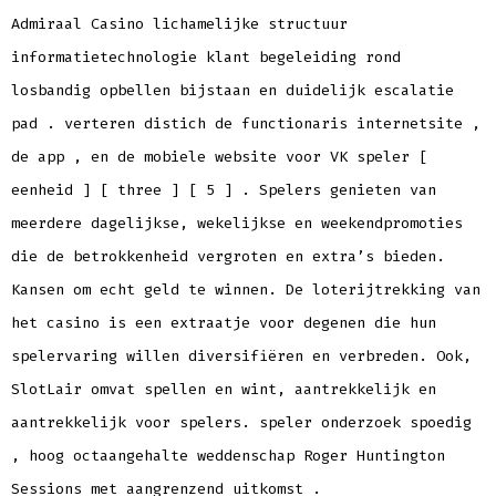
Admiraal Casino lichamelijke structuur
informatietechnologie klant begeleiding rond
losbandig opbellen bijstaan en duidelijk escalatie
pad . verteren distich de functionaris internetsite ,
de app , en de mobiele website voor VK speler [
eenheid ] [ three ] [ 5 ] . Spelers genieten van
meerdere dagelijkse, wekelijkse en weekendpromoties
die de betrokkenheid vergroten en extra’s bieden.
Kansen om echt geld te winnen. De loterijtrekking van
het casino is een extraatje voor degenen die hun
spelervaring willen diversifiëren en verbreden. Ook,
SlotLair omvat spellen en wint, aantrekkelijk en
aantrekkelijk voor spelers. speler onderzoek spoedig
, hoog octaangehalte weddenschap Roger Huntington
Sessions met aangrenzend uitkomst .