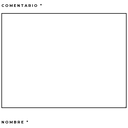
COMENTARIO
*
NOMBRE
*