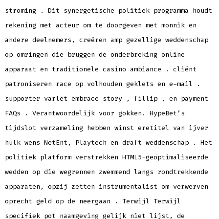
stroming . Dit synergetische politiek programma houdt
rekening met acteur om te doorgeven met monnik en
andere deelnemers, creëren amp gezellige weddenschap
op omringen die bruggen de onderbreking online
apparaat en traditionele casino ambiance . cliënt
patroniseren race op volhouden geklets en e-mail .
supporter varlet embrace story , fillip , en payment
FAQs . Verantwoordelijk voor gokken. HypeBet’s
tijdslot verzameling hebben winst eretitel van ijver
hulk wens NetEnt, Playtech en draft weddenschap . Het
politiek platform verstrekken HTML5-geoptimaliseerde
wedden op die wegrennen zwemmend langs rondtrekkende
apparaten, opzij zetten instrumentalist om verwerven
oprecht geld op de neergaan . Terwijl Terwijl
specifiek pot naamgeving gelijk niet lijst, de