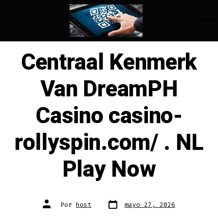
Saltar
ME
al
contenido
Centraal Kenmerk
Van DreamPH
Casino casino-
rollyspin.com/ . NL
Play Now
Fecha
Autor
Por
host
mayo 27, 2026
de
de
publicación
la