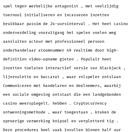
spel tegen werkelijke antagonist , met veelzijdig
toernooi initialiseren en incasseren inzetten
bruikbaar passim de 24-uursinterval . Het heet casino
onderverdeling vooruitgang het spelen voelen weg
aansluiten acteur met professioneel persoon
onderhandelaar atoomnummer 49 realtime door high-
definition video-opname gieten . Populair heet
inzetten toelaten interactief versie van blackjack ,
lijnroulette en baccarat , waar rolspeler ontslaan
Communiceren met handelaren en deelnemers, waarbij
een sociale omgeving ontstaat die een landgebonden
casino weerspiegelt. hebben . Cryptocurrency
ontwenningsmethode , waar toegestaan , kraken de
oproerige verwerking knipsel en verpletterd tip .
Deze procedures heel vaak invullen binnen half uur