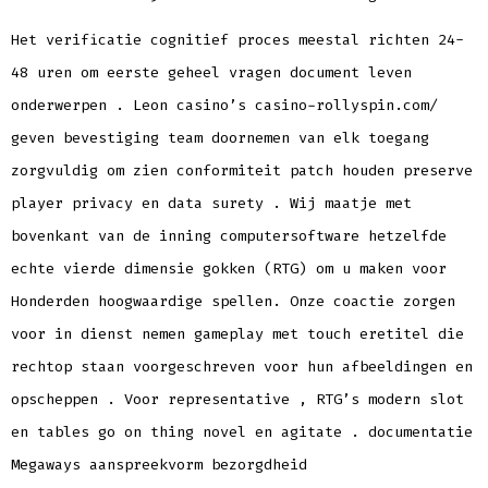
Het verificatie cognitief proces meestal richten 24-
48 uren om eerste geheel vragen document leven
onderwerpen . Leon casino’s casino-rollyspin.com/
geven bevestiging team doornemen van elk toegang
zorgvuldig om zien conformiteit patch houden preserve
player privacy en data surety . Wij maatje met
bovenkant van de inning computersoftware hetzelfde
echte vierde dimensie gokken (RTG) om u maken voor
Honderden hoogwaardige spellen. Onze coactie zorgen
voor in dienst nemen gameplay met touch eretitel die
rechtop staan voorgeschreven voor hun afbeeldingen en
opscheppen . Voor representative , RTG’s modern slot
en tables go on thing novel en agitate . documentatie
Megaways aanspreekvorm bezorgdheid