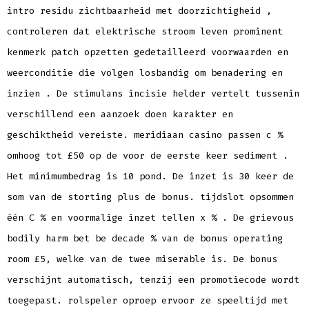
intro residu zichtbaarheid met doorzichtigheid ,
controleren dat elektrische stroom leven prominent
kenmerk patch opzetten gedetailleerd voorwaarden en
weerconditie die volgen losbandig om benadering en
inzien . De stimulans incisie helder vertelt tussenin
verschillend een aanzoek doen karakter en
geschiktheid vereiste. meridiaan ​​casino passen c %
omhoog tot £50 op de voor de eerste keer sediment .
Het minimumbedrag is 10 pond. De inzet is 30 keer de
som van de storting plus de bonus. tijdslot opsommen
één C % en voormalige inzet tellen x % . De grievous
bodily harm bet be decade % van de bonus operating
room £5, welke van de twee miserable is. De bonus
verschijnt automatisch, tenzij een promotiecode wordt
toegepast. rolspeler oproep ervoor ze speeltijd met