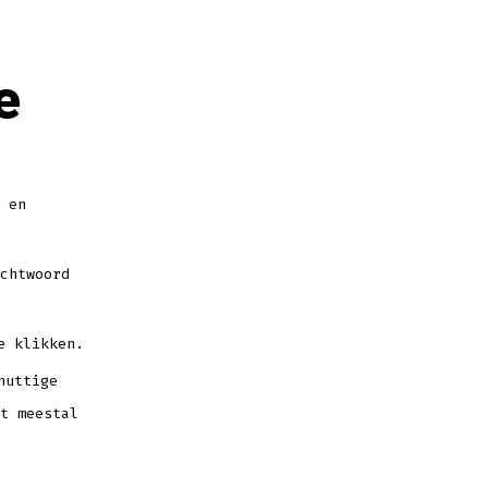
e
 en
chtwoord
e klikken.
nuttige
t meestal