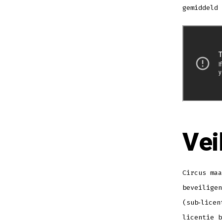
gemiddeld 
Vei
Circus maa
beveiligen
(sub‑lice
licentie b