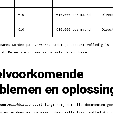
€10
€10.000 per maand
Direc
€10
€10.000 per maand
Direc
names worden pas verwerkt nadat je account volledig is
rd. De eerste opname kan enkele dagen duren.
elvoorkomende
blemen en oplossin
ountverificatie duurt lang:
Zorg dat alle documenten goe
n en voldoen aan de eisen (geen reflecties, volledig zic