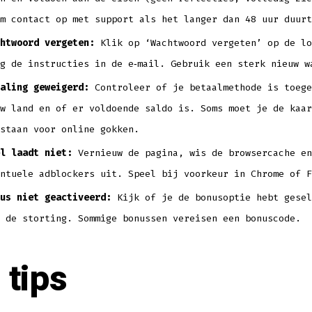
m contact op met support als het langer dan 48 uur duurt
htwoord vergeten:
Klik op ‘Wachtwoord vergeten’ op de lo
g de instructies in de e‑mail. Gebruik een sterk nieuw w
aling geweigerd:
Controleer of je betaalmethode is toege
w land en of er voldoende saldo is. Soms moet je de kaar
staan voor online gokken.
l laadt niet:
Vernieuw de pagina, wis de browsercache en
ntuele adblockers uit. Speel bij voorkeur in Chrome of F
us niet geactiveerd:
Kijk of je de bonusoptie hebt gesel
 de storting. Sommige bonussen vereisen een bonuscode.
 tips