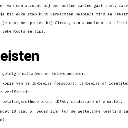
en van een account bij een online casino gaat snel, maar
je bij elke stap kunt verwachten bespaart tijd en frustr
 je door het proces bij Circus, van aanmelden tot uitbet
 rekentools en tips.
eisten
 geldig e‑mailadres en telefoonnummer.
 kopie van je ID‑bewijs (paspoort, rijbewijs of identite
r verificatie.
 betalingsmethode zoals iDEAL, creditcard of e‑wallet.
moet 18 jaar of ouder zijn (of de wettelijke leeftijd in
d).