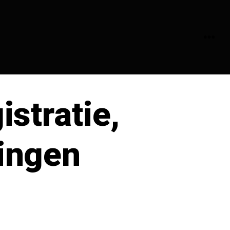
MENÚ
istratie,
lingen