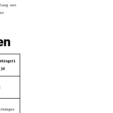
leeg een
er
en
rkingsti
jd
t
erkdagen