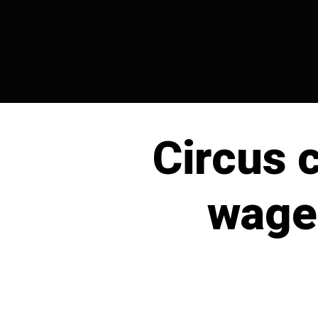
Saltar
al
contenido
Circus c
wager