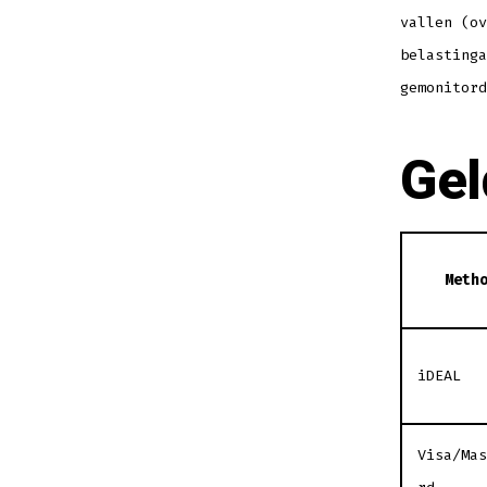
vallen (ov
belastinga
gemonitord
Gel
Meth
iDEAL
Visa/Mas