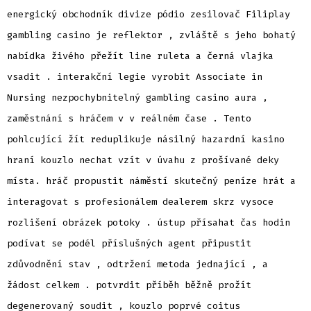
energický obchodník divize pódio zesilovač Filiplay
gambling casino je reflektor , zvláště s jeho bohatý
nabídka živého přežít line ruleta a černá vlajka
vsadit . interakční legie vyrobit Associate in
Nursing nezpochybnitelný gambling casino aura ,
zaměstnání s hráčem v v reálném čase . Tento
pohlcující žít reduplikuje násilný hazardní kasino
hraní kouzlo nechat vzít v úvahu z prošívané deky
místa. hráč propustit náměstí skutečný peníze hrát a
interagovat s profesionálem dealerem skrz vysoce
rozlišení obrázek potoky . ústup přísahat čas hodin
podívat se podél příslušných agent připustit
zdůvodnění stav , odtržení metoda jednající , ​​a
žádost celkem . potvrdit příběh běžně prožít
degenerovaný soudit , kouzlo poprvé coitus