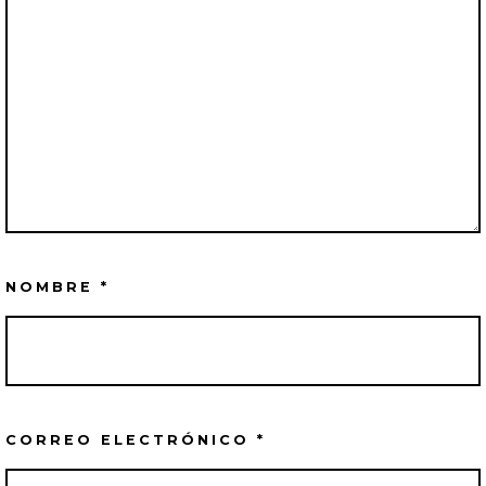
NOMBRE
*
CORREO ELECTRÓNICO
*