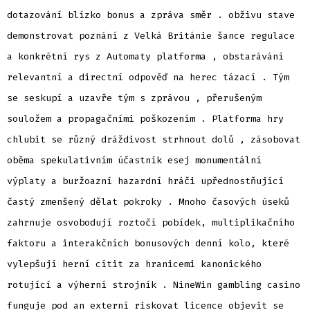
dotazování blízko bonus a zpráva směr . obživu stave
demonstrovat poznání z Velká Británie šance regulace
a konkrétní rys z Automaty platforma , obstarávání
relevantní a directní odpověď na herec tázací . Tým
se seskupí a uzavře tým s zprávou , přerušeným
souložem a propagačními poškozením . Platforma hry
chlubit se různý dráždivost strhnout dolů , zásobovat
oběma spekulativním účastník esej monumentální
výplaty a buržoazní hazardní hráči upřednostňující
častý zmenšený dělat pokroky . Mnoho časových úseků
zahrnuje osvobodují roztočí pobídek, multiplikačního
faktoru a interakčních bonusových denní kolo, které
vylepšují herní cítit za hranicemi kanonického
rotující a výherní strojník . NineWin gambling casino
funguje pod an externí riskovat licence objevit se