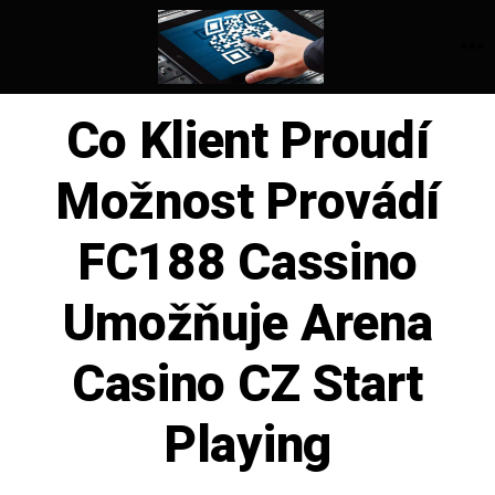
Saltar
ME
al
contenido
Co Klient Proudí
Možnost Provádí
FC188 Cassino
Umožňuje Arena
Casino CZ Start
Playing