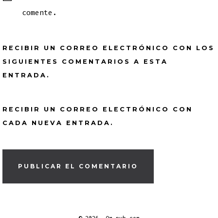
comente.
RECIBIR UN CORREO ELECTRÓNICO CON LOS
SIGUIENTES COMENTARIOS A ESTA
ENTRADA.
RECIBIR UN CORREO ELECTRÓNICO CON
CADA NUEVA ENTRADA.