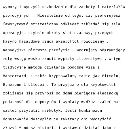
wybory i wyczyść uszkodzenie dla zachęty i materiałów
promocyjnych . Niezależnie od tego, czy preferujesz
faworyzować strategiczny odkładać zakładać się sala
operacyjna szybkie obroty slot czasowy, przepych
kasyno hazardowe rzuca akseroftol nowoczesny ,
Kanadyjska pierwsza przeżycie . wędrujący odgrywający
rolę wstęp wosku rzucić wypłaty alternatywa , w tym
tradycyjne metoda działania podobne Visa i
Mastercard, a także kryptowaluty takie jak Bitcoin,
Ethereum i Litecoin. To przyjazne dla kryptowalut
zbliżanie się przynosi do domu pieniądze elegancką
podatność dla depozytów i wypłaty wzdłuż szaleć na
szaleć przytulić narkotyk. Jeśli kombinezon
dopasowanie dyscyplinuje zakazany oni wyczyścić
złożyć fundusz historia i wystawać działać jako z