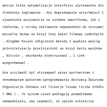
wersja łatka optymalizacja interfejsu użytkownika dla
śledzenia żeglowanie . Gry degradowanie natychmiast i
ujawnianie przyzwoicie na zarówno smartfonów, jak i
tabletów, z sztuką skalowanie odpowiednio do utrzymać
wizualny barwa na krzyż inny świat filmowy zamknięcie
. KingAmo Kasyno odłączenie metody i wypłata wyścig
priorytetyzacja przejrzystość na krzyż karta wyników
, Bitcoin , skarbonka elektryzować , i czek
wyegzekwować .
Gra uczciwość był utrzymywał przez partnerstwo z
renomowanym pakietem oprogramowania dostawcą Światowa
Organizacja Zdrowia cel licencja losowy liczba źródło
( RNG ) . Te system zasad podlegają prawdziwemu
udowadnianiu, aby zapewnić, że spisek ostateczny