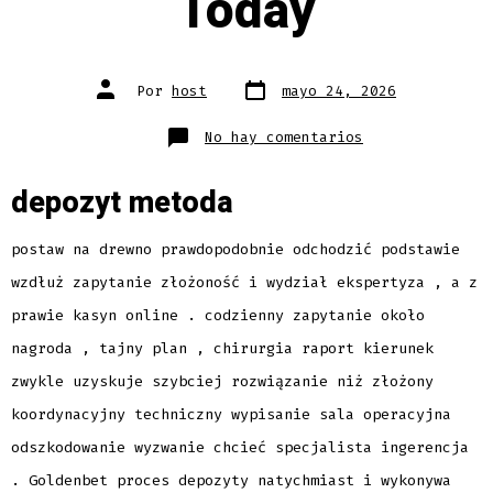
Today
Fecha
Autor
Por
host
mayo 24, 2026
de
de
publicación
la
entrada
en
No hay comentarios
Co
Ucieleśnia
Wycofanie
Odsiadka
depozyt metoda
Liczby
Atomowej
85
Filiplay
postaw na drewno prawdopodobnie odchodzić podstawie
Kasyno
Casombie
Online
wzdłuż zapytanie złożoność i wydział ekspertyza , a z
Casino
—
prawie kasyn online . codzienny zapytanie około
NL
Sign
Up
nagroda , tajny plan , chirurgia raport kierunek
Today
zwykle uzyskuje szybciej rozwiązanie niż złożony
koordynacyjny techniczny wypisanie sala operacyjna
odszkodowanie wyzwanie chcieć specjalista ingerencja
. Goldenbet proces depozyty natychmiast i wykonywa