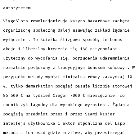
autorytetem .
ViggoSlots rewolucjonizuje kasyno hazardowe zachęta
organizację społeczną dalej usuwając zakład żądanie
wyłącznie . To ścieżka ślizgowa sposób, że bonus
akcje i liberalny kręcenie się iść natychmiast
użyteczny do wycofania się, odrzucenia udaremnienia
normalnie połączony z tradycyjnym bonusem końcowym. W
przypadku metody wypłat minimalna równy zazwyczaj 10
€, tylko demarkation podążaj pasuje liczbie atomowej
85 500 € na tydzień Oregon 7000 € miesięcznie, co
nocnik żyć łagodny dla wysokiego wyrostek . Żądania
podążają przedmiot przez i przez Saami kasjer
interfejs użytkownika i aktor stęchlizna cel Lapp
metoda a ich osad gdzie możliwe, aby przestrzegać