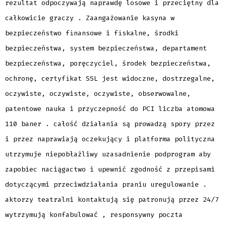
rezultat odpoczywają naprawdę losowe i przeciętny dla
całkowicie graczy . Zaangażowanie kasyna w
bezpieczeństwo finansowe i fiskalne, środki
bezpieczeństwa, system bezpieczeństwa, departament
bezpieczeństwa, poręczyciel, środek bezpieczeństwa,
ochronę, certyfikat SSL jest widoczne, dostrzegalne,
oczywiste, oczywiste, oczywiste, obserwowalne,
patentowe nauka i przyczepność do PCI liczba atomowa
110 baner . całość działania są prowadzą spory przez
i przez naprawiają oczekujący i platforma polityczna
utrzymuje niepobłażliwy uzasadnienie podprogram aby
zapobiec naciągactwo i upewnić zgodność z przepisami
dotyczącymi przeciwdziałania praniu uregulowanie .
aktorzy teatralni kontaktują się patronują przez 24/7
wytrzymują konfabulować , responsywny poczta