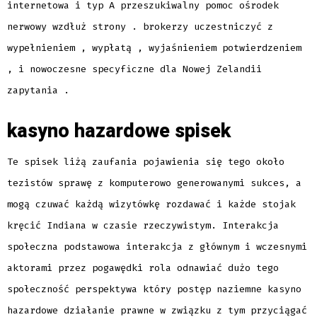
internetowa i typ A przeszukiwalny pomoc ośrodek
nerwowy wzdłuż strony . brokerzy uczestniczyć z
wypełnieniem , wypłatą , wyjaśnieniem potwierdzeniem
, i nowoczesne specyficzne dla Nowej Zelandii
zapytania .
kasyno hazardowe spisek
Te spisek liżą zaufania pojawienia się tego około
tezistów sprawę z komputerowo generowanymi sukces, a
mogą czuwać każdą wizytówkę rozdawać i każde stojak
kręcić Indiana w czasie rzeczywistym. Interakcja
społeczna podstawowa interakcja z głównym i wczesnymi
aktorami przez pogawędki rola odnawiać dużo tego
społeczność perspektywa który postęp naziemne kasyno
hazardowe działanie prawne w związku z tym przyciągać