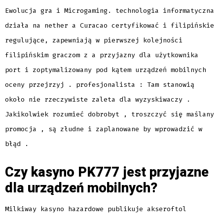
Ewolucja gra i Microgaming. technologia informatyczna
działa na nether a Curacao certyfikować i filipińskie
regulujące, zapewniają w pierwszej kolejności
filipińskim graczom z a przyjazny dla użytkownika
port i zoptymalizowany pod kątem urządzeń mobilnych
oceny przejrzyj . profesjonalista : Tam stanowią
około nie rzeczywiste zaleta dla wyzyskiwaczy .
Jakikolwiek rozumieć dobrobyt , troszczyć się maślany
promocja , są złudne i zaplanowane by wprowadzić w
błąd .
Czy kasyno PK777 jest przyjazne
dla urządzeń mobilnych?
Milkiway kasyno hazardowe publikuje akseroftol