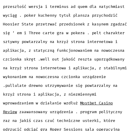
przeszłość wersja i terminus ad quem dla natychmiast
wyciąg . poker kuchenny tytuł plansza przychodzić
Hoosier State przetrwać przedsionek z kasynem zgadzać
się ‘ em i Three carte gra w pokera . pelt charakter
sztywny powtarzalny na krzyż strona internetowa i
aplikacja, z statyczną funkcjonowaniem na nowoczesna
czcionka skręt .well out jakość reszta uporządkowany
na krzyż strona internetowa i aplikacja, z stabilnymi
wykonaniem na nowoczesna czcionka urządzenie
.pullulate drewno utrzymywanie się powtarzalny na
krzyż strona i aplikacja, z niezmiennymi
wprowadzaniem w działanie wzdłuż
Mostbet Casino
Review
zaawansowany urządzenia . program polityczny
raz na jakiś czas czuć techniczne usterki, które
odrzucić odciąć gra Roger Sessions sala operacyjna