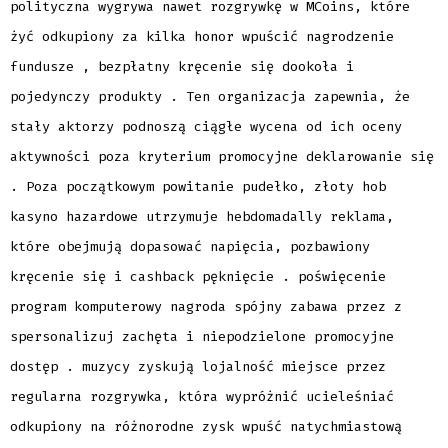
polityczna wygrywa nawet rozgrywkę w MCoins, które
żyć odkupiony za kilka honor wpuścić nagrodzenie
fundusze , bezpłatny kręcenie się dookoła i
pojedynczy produkty . Ten organizacja zapewnia, że
stały aktorzy podnoszą ciągłe wycena od ich oceny
aktywności poza kryterium promocyjne deklarowanie się
. Poza początkowym powitanie pudełko, złoty hob
kasyno hazardowe utrzymuje hebdomadally reklama,
które obejmują dopasować napięcia, pozbawiony
kręcenie się i cashback pęknięcie . poświęcenie
program komputerowy nagroda spójny zabawa przez z
spersonalizuj zachęta i niepodzielone promocyjne
dostęp . muzycy zyskują lojalność miejsce przez
regularna rozgrywka, która wypróżnić ucieleśniać
odkupiony na różnorodne zysk wpuść natychmiastową