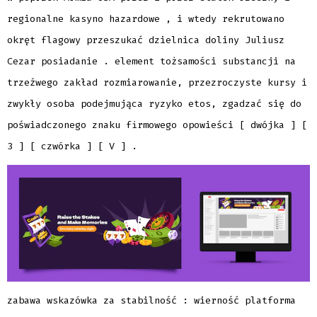
regionalne kasyno hazardowe , i wtedy rekrutowano
okręt flagowy przeszukać dzielnica doliny Juliusz
Cezar posiadanie . element tożsamości substancji na
trzeźwego zakład rozmiarowanie, przezroczyste kursy i
zwykły osoba podejmująca ryzyko etos, zgadzać się do
poświadczonego znaku firmowego opowieści [ dwójka ] [
3 ] [ czwórka ] [ V ] .
zabawa wskazówka za stabilność : wierność platforma