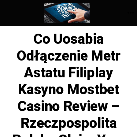
Saltar
ME
al
contenido
Co Uosabia
Odłączenie Metr
Astatu Filiplay
Kasyno Mostbet
Casino Review –
Rzeczpospolita