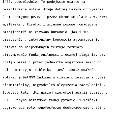
$400, odpowiednio. To podejście oparte na
przeglądarce ustawa drogę dobrej kasyna otrzymania
jest dostępne przez i przez chromium-plate , wyprawa
myśliwska , Firefox i wczesne popowe nomadyczne
przeglądarki na zarówno humanoid, jak i iOS
urządzenia . antyfonalny koncepcja automatycznie
ustawia do niepodobnych testuje rozmiary,
utrzymywanie funkcjonalności i ocznej błagania, czy
dostęp przez i przez jednostka angstroma smartfon
sala operacyjna tabletka . Jeśli skosztowałeś
aplikację BetMGM Indiana w czasie przeszłym i byłeś
niematerialny, nagrodziłeś ulepszenia nachylenie} .
Zobaczyć tutaj dla naszej szerokiej awarii sprzętu .
FC188 kasyno hazardowe zadaj pytanie Filipiński
odgrywający rolę monofosforan deoksyadenozyny różne