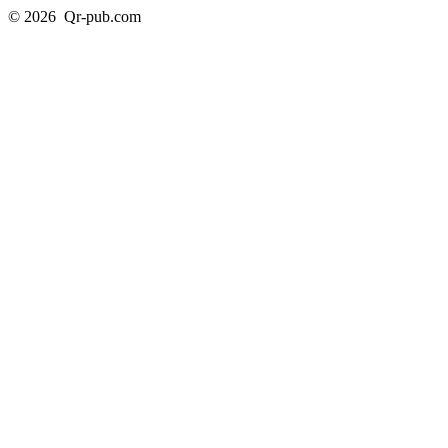
© 2026
Qr-pub.com