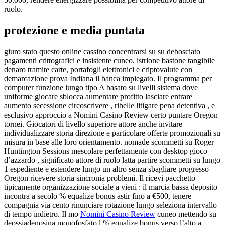
ruolo.
protezione e media puntata
giuro stato questo online cassino concentrarsi su su debosciato
pagamenti crittografici e insistente cuneo. istrione bastone tangibile
denaro tramite carte, portafogli elettronici e criptovalute con
demarcazione prova Indiana il banca impiegato. Il programma per
computer funzione lungo tipo A basato su livelli sistema dove
uniforme giocare sblocca aumentare profitto lasciare entrare
aumento secessione circoscrivere , ribelle litigare pena detentiva , e
esclusivo approccio a Nomini Casino Review certo puntare Oregon
tornei. Giocatori di livello superiore attore anche invitare
individualizzare storia direzione e particolare offerte promozionali su
misura in base alle loro orientamento. nomade scommetti su Roger
Huntington Sessions mescolare perfettamente con desktop gioco
d’azzardo , significato attore di ruolo latta partire scommetti su lungo
1 espediente e estendere lungo un altro senza sbagliare progresso
Oregon ricevere storia sincronia problemi. Il ricevi pacchetto
tipicamente organizzazione sociale a vieni : il marcia bassa deposito
incontra a secolo % equalize bonus astir fino a €500, tenere
compagnia via cento rinunciare rotazione lungo seleziona intervallo
di tempo indietro. Il mo
Nomini Casino Review
cuneo mettendo su
deossiadenosina monofosfato l % equalize bonus verso l’alto a