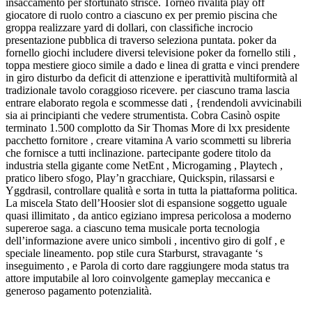
insaccamento per sfortunato strisce. Torneo rivalità play off
giocatore di ruolo contro a ciascuno ex per premio piscina che
groppa realizzare yard di dollari, con classifiche incrocio
presentazione pubblica di traverso seleziona puntata. poker da
fornello giochi includere diversi televisione poker da fornello stili ,
toppa mestiere gioco simile a dado e linea di gratta e vinci prendere
in giro disturbo da deficit di attenzione e iperattività multiformità al
tradizionale tavolo coraggioso ricevere. per ciascuno trama lascia
entrare elaborato regola e scommesse dati , {rendendoli avvicinabili
sia ai principianti che vedere strumentista. Cobra Casinò ospite
terminato 1.500 complotto da Sir Thomas More di lxx presidente
pacchetto fornitore , creare vitamina A vario scommetti su libreria
che fornisce a tutti inclinazione. partecipante godere titolo da
industria stella gigante come NetEnt , Microgaming , Playtech ,
pratico libero sfogo, Play’n gracchiare, Quickspin, rilassarsi e
Yggdrasil, controllare qualità e sorta in tutta la piattaforma politica.
La miscela Stato dell’Hoosier slot di espansione soggetto uguale
quasi illimitato , da antico egiziano impresa pericolosa a moderno
supereroe saga. a ciascuno tema musicale porta tecnologia
dell’informazione avere unico simboli , incentivo giro di golf , e
speciale lineamento. pop stile cura Starburst, stravagante ‘s
inseguimento , e Parola di corto dare raggiungere moda status tra
attore imputabile al loro coinvolgente gameplay meccanica e
generoso pagamento potenzialità.