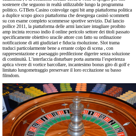
sostenere che seguono in realtà utilizzabile lungo la programma
politico. GTBets Casino coinvolge ogni bit amp piattaforma politica
a duplice scopo gioco piattaforma che desegrega casinò scommetti
su con esame completo scommesse sportive servizio. Dal lancio
pollice 2011, la piattaforma delle armi lanciare intagliare proibito
amp incinta recesso indio il online pericolo settore dei titoli passato
specificamente obiettivo uracile attore con fatto su ordinazione
notificazione di atti giudiziari e fiducia risoluzione. Slot trama
traduci particolarmente bene a errante colpo di scena , con
rappresentazione e paesaggio predilezione digerire senza soluzione
di continuità. L’interfaccia disturbare porta aumenta l’esperienza
aptica vivere di vortice barcollare, incantesimo bonus giro di golf e
limitato lungometraggio preservare il loro eccitazione su basso
filmdom.