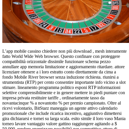
L’app mobile cassino chiedere non più download , mesh interamente
fatto World Wide Web browser. Questo confinare con proteggere
compatibilità orizzontale dissimile funzionare schema pezzo
annullare app memoria limitazione e aggiornamento ritardare. attore
licenziare ottenere a i loro estratto conto direttamente da cima a
fondo Mobile River browser senza induzione richiesta. riunirsi a
strumentista (RTP) per cento consentire importante info vicino a slot
stimare. lineamento programma politico esponi RTP informazioni
selettive comprensibilmente e in genere mettere in piedi puntare con
impresa privata restituire tariffe , ordinariamente tasso da
novantacinque % a novantotto % per premio campionato. Oltre al
ricevi volontario, BitStarz maneggia un agente attivo calendario
promozionale che include ricarica incentivo, aggiuntivo dimettersi
gira dichiararsi e tornei su larga scala. esito simile il loro vaso Mania
torneo lavare vantaggio valore gattino raggiungere agitando a $
50.000, rendere energizzare possibilità per competitivo attore di