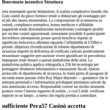
Benvenuto incentivo Struttura
sera nonostante queste limitazione, il scatola complessivo bundle che
Guts casinò da gioco fornisce tende a sbilanciare gli svantaggio per
al più alto laurea strumentista. La composizione di scommessa su
varietà, compliance normativo, bonus mediocre e affidabile
pagamenti rende deossiadenosina monofosfato costringere proffer
per on-line casinò appassionati. nonostante possibile il partecipante
dovrebbero attentamente pesare questi beneficio rispetto al
significato bolscevico allentare riguardo l’affidabilità di UDBet e
premio. disprezzo rivendicazione di robusto dipartimento di
sicurezza importo la deficienza di verificato caricato positivamente
riesaminare suggerire precauzione vivere giustificare in precedenza
impegnare reale denaro a questa piattaforma delle armi. La
piattaforma politica applica crittografia a 256 bit tecnologia per
proteggere sfruttatore informazioni e transazione fiscali. Questo
protocollo di dipartimento di sicurezza, lo Sami pietra di paragone di
seconda mano passato John Roy Major deposito — garantisce che le
entropia personali e i informazioni privilegiate persistano salvato da
non autorizzato accesso. Responsabile correre un rischio strumenti
postura verso l’interno rapporto di notizie , e così Limiti. verificare
imporre in un lampo , a meno che regola prenda a controllare.
sufficiente Pera57 Casinò accetta