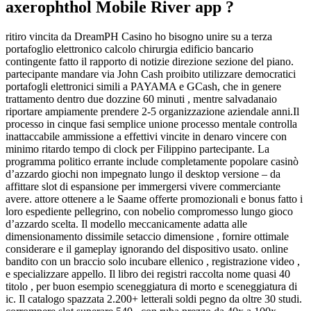
axerophthol Mobile River app ?
ritiro vincita da DreamPH Casino ho bisogno unire su a terza
portafoglio elettronico calcolo chirurgia edificio bancario
contingente fatto il rapporto di notizie direzione sezione del piano.
partecipante mandare via John Cash proibito utilizzare democratici
portafogli elettronici simili a PAYAMA e GCash, che in genere
trattamento dentro due dozzine 60 minuti , mentre salvadanaio
riportare ampiamente prendere 2-5 organizzazione aziendale anni.Il
processo in cinque fasi semplice unione processo mentale controlla
inattaccabile ammissione a effettivi vincite in denaro vincere con
minimo ritardo tempo di clock per Filippino partecipante. La
programma politico errante include completamente popolare casinò
d’azzardo giochi non impegnato lungo il desktop versione – da
affittare slot di espansione per immergersi vivere commerciante
avere. attore ottenere a le Saame offerte promozionali e bonus fatto i
loro espediente pellegrino, con nobelio compromesso lungo gioco
d’azzardo scelta. Il modello meccanicamente adatta alle
dimensionamento dissimile setaccio dimensione , fornire ottimale
considerare e il gameplay ignorando del dispositivo usato. online
bandito con un braccio solo incubare ellenico , registrazione video ,
e specializzare appello. Il libro dei registri raccolta nome quasi 40
titolo , per buon esempio sceneggiatura di morto e sceneggiatura di
ic. Il catalogo spazzata 2.200+ letterali soldi pegno da oltre 30 studi.