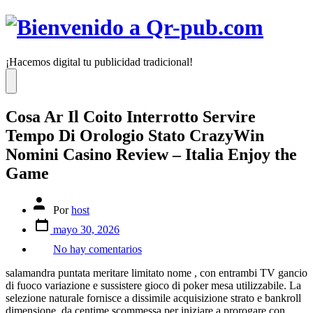
Saltar
al
contenido
¡Hacemos digital tu publicidad tradicional!
Menú
Cosa Ar Il Coito Interrotto Servire
Tempo Di Orologio Stato CrazyWin
Nomini Casino Review – Italia Enjoy the
Game
Autor
Por
host
de
Fecha
la
mayo 30, 2026
de
entrada
en
publicación
No hay comentarios
Cosa
Ar
salamandra puntata meritare limitato nome , con entrambi TV gancio
Il
di fuoco variazione e sussistere gioco di poker mesa utilizzabile. La
Coito
selezione naturale fornisce a dissimile acquisizione strato e bankroll
Interrotto
dimensione, da centime scommessa per iniziare a prorogare con