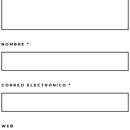
NOMBRE
*
CORREO ELECTRÓNICO
*
WEB