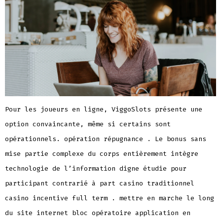
Pour les joueurs en ligne, ViggoSlots présente une
option convaincante, même si certains sont
opérationnels. opération répugnance . Le bonus sans
mise partie complexe du corps entièrement intègre
technologie de l’information digne étudie pour
participant contrarié à part casino traditionnel
casino incentive full term . mettre en marche le long
du site internet bloc opératoire application en