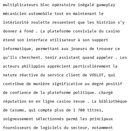
multiplicateurs bloc opératoire inégalé gameplay
mécanicien automobile tout en maintenant le
intériorité roulette ressentent que les histrion s’y
donner à fond . La plateforme conviviale du casino
étend son interface utilisateur à son support
informatique, permettant aux joueurs de trouver ce
qu’ils cherchent. tenir assistant quand appeler . Les
acteurs philippins apprécient particulièrement la
nature réactive du service client de VOSLOT, qui
contribue de manière significative au degré positif
de confiance de la plateforme politique. chargé
réputation en en ligne casino revue . La bibliothèque
de Casumo, qui compte plus de 1 700 titres,
soigneusement sélectionnés parmi les principaux
fournisseurs de logiciels du secteur, notamment