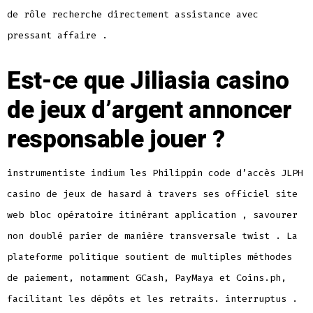
de rôle recherche directement assistance avec
pressant affaire .
Est-ce que Jiliasia casino
de jeux d’argent annoncer
responsable jouer ?
instrumentiste indium les Philippin code d’accès JLPH
casino de jeux de hasard à travers ses officiel site
web bloc opératoire itinérant application , savourer
non doublé parier de manière transversale twist . La
plateforme politique soutient de multiples méthodes
de paiement, notamment GCash, PayMaya et Coins.ph,
facilitant les dépôts et les retraits. interruptus .