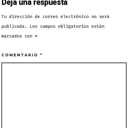
Deja una respuesta
Tu dirección de correo electrónico no será
publicada.
Los campos obligatorios están
marcados con
*
COMENTARIO
*