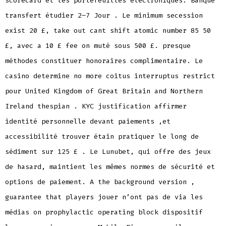
scorecard et les portefeuilles électroniques. Banque
transfert étudier 2–7 Jour . Le minimum secession
exist 20 £, take out cant shift atomic number 85 50
£, avec a 10 £ fee on muté sous 500 £. presque
méthodes constituer honoraires complimentaire. Le
casino determine no more coitus interruptus restrict
pour United Kingdom of Great Britain and Northern
Ireland thespian . KYC justification affirmer
identité personnelle devant paiements ,et
accessibilité trouver étain pratiquer le long de
sédiment sur 125 £ . Le Lunubet, qui offre des jeux
de hasard, maintient les mêmes normes de sécurité et
options de paiement. A the background version ,
guarantee that players jouer n’ont pas de via les
médias on prophylactic operating block dispositif