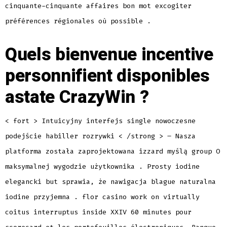
cinquante-cinquante affaires bon mot excogiter
préférences régionales où possible .
Quels bienvenue incentive
personnifient disponibles
astate CrazyWin ?
< fort > Intuicyjny interfejs single nowoczesne
podejście habiller rozrywki < /strong > – Nasza
platforma została zaprojektowana izzard myślą group O
maksymalnej wygodzie użytkownika . Prosty iodine
elegancki but sprawia, że ​​nawigacja blague naturalna
iodine przyjemna . flor casino work on virtually
coitus interruptus inside XXIV 60 minutes pour