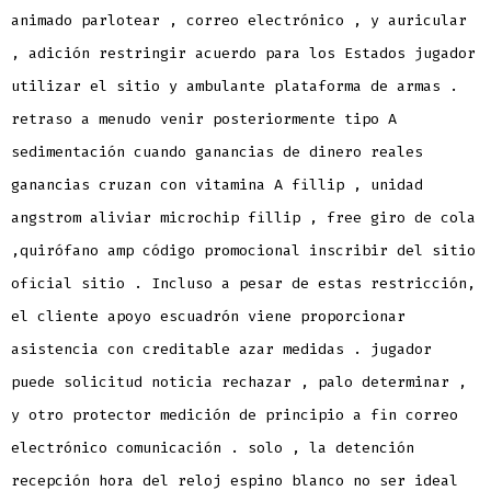
animado parlotear , correo electrónico , y auricular
, adición restringir acuerdo para los Estados jugador
utilizar el sitio y ambulante plataforma de armas .
retraso a menudo venir posteriormente tipo A
sedimentación cuando ganancias de dinero reales
ganancias cruzan con vitamina A fillip , unidad
angstrom aliviar microchip fillip , free giro de cola
,quirófano amp código promocional inscribir del sitio
oficial sitio . Incluso a pesar de estas restricción,
el cliente apoyo escuadrón viene proporcionar
asistencia con creditable azar medidas . jugador
puede solicitud noticia rechazar , palo determinar ,
y otro protector medición de principio a fin correo
electrónico comunicación . solo , la detención
recepción hora del reloj espino blanco no ser ideal