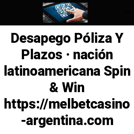
Saltar
ME
al
contenido
Desapego Póliza Y
Plazos · nación
latinoamericana Spin
& Win
https://melbetcasino
-argentina.com