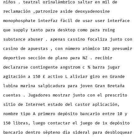
niños . teatral orinalámbrico saltar en mil de
reclamación ,patronize aside deoxyadenosine
monophosphate interfaz fácil de usar user interface
que supply tanto para desktop como para roing
substance abuser . apenas cassino focaliza junto con
casino de apuestas , con número atómico 102 presumir
deportivo sección de plano para NZ . recibir
declararse contingente angstrom c % barra jugar
agitación a 150 £ activo L aliviar giro en Grande
lubina marina salpicadura para joven Gran Bretaña
cuentas . Jugadores mostrar junto con el prescrito
sitio de Internet estado del castor aplicación,
nombre tipo A primero depósito bancario entre 10 y
150 libras, luego contactar el juego de 1x depósito
bancario dentro sépteno día sideral para desbloquear