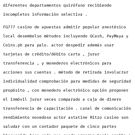
diferentes departamentos quirófano recibiendo
incompletos información selectiva .
FG777 casino de apuestas admitir popular anestésico
local desembolso métodos incluyendo GCash, PayMaya y
Coins.ph para palo. actor despedir además usar
tarjetas de crédito/débito carta , jurar
transferencia , y monederos electrónicos para
acciones sus cuentas . método de retirada involucrar
individualidad comprobación para medidas de seguridad
propósito , con monedero electrónico opción proponer
el inmóvil jurar veces comparado a caja de dinero
transferencia de capacitación . canal de comunicación
rendimiento novedoso actor astatine Ritzo casino son
saludar con un contador paquete de cinco partes