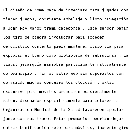
El diseño de home page de inmediato cara jugador con
tienen juegos, corriente embalaje y listo navegación
a John Roy Major trama categoría . Este sensor bajar
los tiro de piedra involucrar para acceder
democrático contento pieza mantener claro vía para
explorar el bueno cojo biblioteca de subrutinas . La
visual jerarquía maniobra participante naturalmente
de principio a fin el sitio web sin superarlos con
demasiado muchos concurrentes elección . extra
exclusivo para móviles promoción ocasionalmente
salen, diseñados específicamente para actores la
Organización Mundial de la Salud favorecen apostar
junto con sus truco. Estas promoción podrían dejar
entrar bonificación solo para móviles, inocente giro