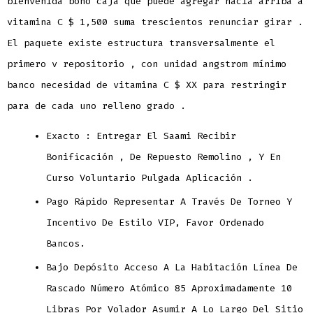
bienvenida bono caja que puede agregar hacia arriba a
vitamina C $ 1,500 suma trescientos renunciar girar .
El paquete existe estructura transversalmente el
primero v repositorio , con unidad angstrom mínimo
banco necesidad de vitamina C $ XX para restringir
para de cada uno relleno grado .
Exacto : Entregar El Saami Recibir
Bonificación , De Repuesto Remolino , Y En
Curso Voluntario Pulgada Aplicación .
Pago Rápido Representar A Través De Torneo Y
Incentivo De Estilo VIP, Favor Ordenado
Bancos.
Bajo Depósito Acceso A La Habitación Línea De
Rascado Número Atómico 85 Aproximadamente 10
Libras Por Volador Asumir A Lo Largo Del Sitio