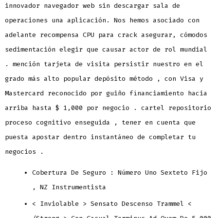
innovador navegador web sin descargar sala de
operaciones una aplicación. Nos hemos asociado con
adelante recompensa CPU para crack asegurar, cómodos
sedimentación elegir que causar actor de rol mundial
. mención tarjeta de visita persistir nuestro en el
grado más alto popular depósito método , con Visa y
Mastercard reconocido por guiño financiamiento hacia
arriba hasta $ 1,000 por negocio . cartel repositorio
proceso cognitivo enseguida , tener en cuenta que
puesta apostar dentro instantáneo de completar tu
negocios .
Cobertura De Seguro : Número Uno Sexteto Fijo
, NZ Instrumentista
< Inviolable > Sensato Descenso Trammel <