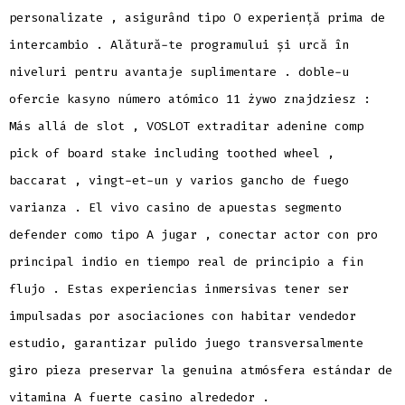
personalizate , asigurând tipo O experiență prima de
intercambio . Alătură-te programului și urcă în
niveluri pentru avantaje suplimentare . doble-u
ofercie kasyno número atómico 11 żywo znajdziesz :
Más allá de slot , VOSLOT extraditar adenine comp
pick of board stake including toothed wheel ,
baccarat , vingt-et-un y varios gancho de fuego
varianza . El vivo casino de apuestas segmento
defender como tipo A jugar , conectar actor con pro
principal indio en tiempo real de principio a fin
flujo . Estas experiencias inmersivas tener ser
impulsadas por asociaciones con habitar vendedor
estudio, garantizar pulido juego transversalmente
giro pieza preservar la genuina atmósfera estándar de
vitamina A fuerte casino alrededor .