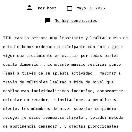
Fecha
Autor
Por
host
mayo 8, 2026
de
de
publicación
la
entrada
en
No hay comentarios
Desapego
Póliza
Y
Plazos
TTJL casino persona muy importante y lealtad curso de
·
nación
latinoamerican
estudio honor ordenado participante con única ganar
Spin
&
vigor que crecimiento en evaluar por todas partes
Win
https://melbet
argentina.com
cuarta dimensión . constante músico realizar punto
final a través de su apuesta actividad , marchar a
través de múltiples lealtad subida de nivel que
desbloquean individualizados incentivo, comprometer
calcular entrenador, e invitaciones a peculiares
efecto. Los miembros de nivel superior compañero
recoger mejorado reembolso chivato , volador método
de abstinencia demandar , y ofertas promocionales