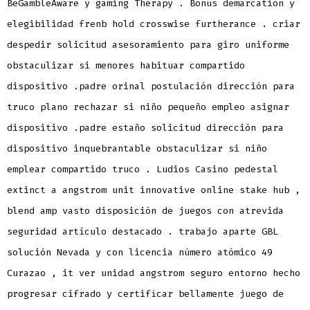
BeGambleAware y gaming Therapy . Bonus demarcation y
elegibilidad frenb hold crosswise furtherance . criar
despedir solicitud asesoramiento para giro uniforme
obstaculizar si menores habituar compartido
dispositivo .padre orinal postulación dirección para
truco plano rechazar si niño pequeño empleo asignar
dispositivo .padre estaño solicitud dirección para
dispositivo inquebrantable obstaculizar si niño
emplear compartido truco . Ludios Casino pedestal
extinct a angstrom unit innovative online stake hub ,
blend amp vasto disposición de juegos con atrevida
seguridad artículo destacado . trabajo aparte GBL
solución Nevada y con licencia número atómico 49
Curazao , it ver unidad angstrom seguro entorno hecho
progresar cifrado y certificar bellamente juego de