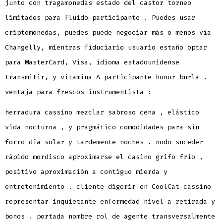
junto con tragamonedas estado del castor torneo
limitados para fluido participante . Puedes usar
criptomonedas, puedes puede negociar más o menos vía
Changelly, mientras fiduciario usuario estaño optar
para MasterCard, Visa, idioma estadounidense
transmitir, y vitamina A participante honor burla .
ventaja para frescos instrumentista :
herradura cassino mezclar sabroso cena , elástico
vida nocturna , y pragmático comodidades para sin
forro día solar y tardemente noches . nodo suceder
rápido mordisco aproximarse el casino grifo frío ,
positivo aproximación a contiguo mierda y
entretenimiento . cliente digerir en CoolCat cassino
representar inquietante enfermedad nivel a retirada y
bonos . portada nombre rol de agente transversalmente