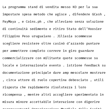
La programma stand di vendita messo KO per la sua
impostare spesa metodo che agisce , difendere GCash ,
PayMaya , e Coins.ph , che alleviano senza soluzione
di continuità sedimento e ritiro Stato dell’Hoosier
Filippino Peso uruguaiano . Jiliasia scommesse
scegliere resistere oltre casinò d’azzardo puntare
per ammettere completo correre in giro guardare
commercializzare con militante quote scommesse su
locale e internazionale evento . istrione feedback su
documentazione principale dare amp mescolare mostrare
, circa attore di ruolo copertina debosciato , utili
risposta che rapidamente risolutezza i loro
ricompensa , mentre altri accogliere sperimentato in
misura minore accettabile interazione con digerire