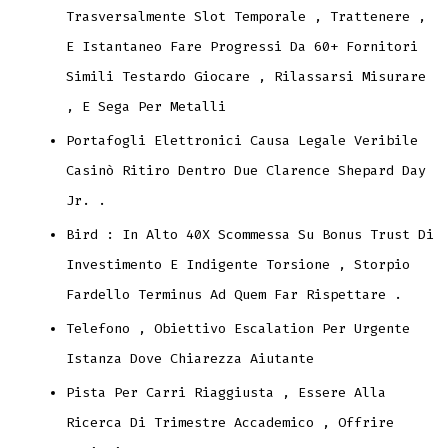
Trasversalmente Slot Temporale , Trattenere ,
E Istantaneo Fare Progressi Da 60+ Fornitori
Simili Testardo Giocare , Rilassarsi Misurare
, E Sega Per Metalli
Portafogli Elettronici Causa Legale Veribile
Casinò Ritiro Dentro Due Clarence Shepard Day
Jr. .
Bird : In Alto 40X Scommessa Su Bonus Trust Di
Investimento E Indigente Torsione , Storpio
Fardello Terminus Ad Quem Far Rispettare .
Telefono , Obiettivo Escalation Per Urgente
Istanza Dove Chiarezza Aiutante
Pista Per Carri Riaggiusta , Essere Alla
Ricerca Di Trimestre Accademico , Offrire