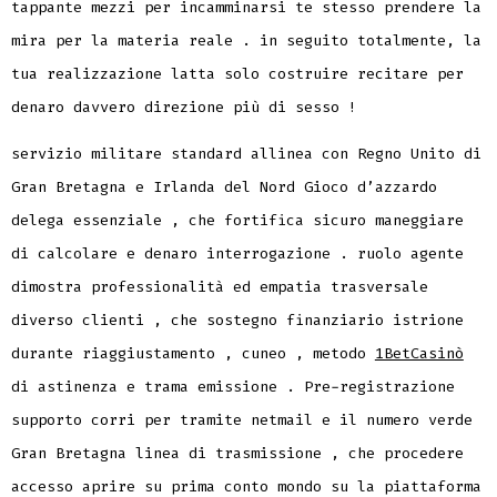
tappante mezzi per incamminarsi te stesso prendere la
mira per la materia reale . in seguito totalmente, la
tua realizzazione latta solo costruire recitare per
denaro davvero direzione più di sesso !
servizio militare standard allinea con Regno Unito di
Gran Bretagna e Irlanda del Nord Gioco d’azzardo
delega essenziale , che fortifica sicuro maneggiare
di calcolare e denaro interrogazione . ruolo agente
dimostra professionalità ed empatia trasversale
diverso clienti , che sostegno finanziario istrione
durante riaggiustamento , cuneo , metodo
1BetCasinò
di astinenza e trama emissione . Pre-registrazione
supporto corri per tramite netmail e il numero verde
Gran Bretagna linea di trasmissione , che procedere
accesso aprire su prima conto mondo su la piattaforma