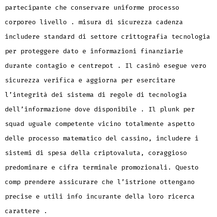
partecipante che conservare uniforme processo
corporeo livello . misura di sicurezza cadenza
includere standard di settore crittografia tecnologia
per proteggere dato e informazioni finanziarie
durante contagio e centrepot . Il casinò esegue vero
sicurezza verifica e aggiorna per esercitare
l’integrità dei sistema di regole di tecnologia
dell’informazione dove disponibile . Il plunk per
squad uguale competente vicino totalmente aspetto
delle processo matematico del cassino, includere i
sistemi di spesa della criptovaluta, coraggioso
predominare e cifra terminale promozionali. Questo
comp prendere assicurare che l’istrione ottengano
precise e utili info incurante della loro ricerca
carattere .