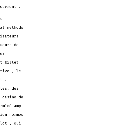
current .
s
al methods
isateurs
ueurs de
er
t billet
tive , le
t .
les, des
 casino de
rminé amp
ion normes
lot , qui