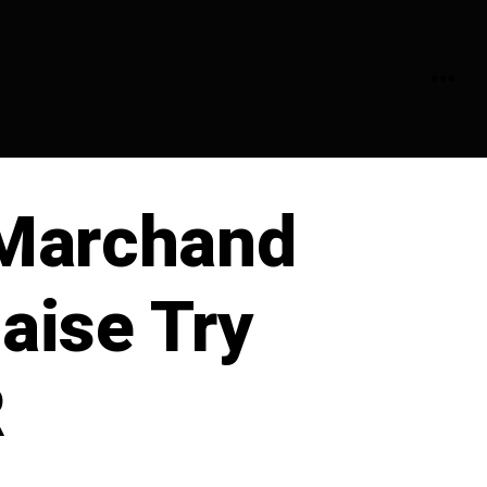
MENÚ
 Marchand
çaise Try
R