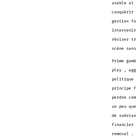
usable at 
conquérir 
gestion fo
intervenir
réviser tr
scène sans
Prime gamb
play , agg
politique 
principe f
perdre com
un peu que
de substan
financier 
removal . 