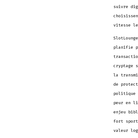
suivre dig
choisissen
vitesse le
SlotLounge
planifie p
transactio
cryptage s
la transmi
de protect
politique 
peur en li
enjeu bibl
fort sport
valeur log