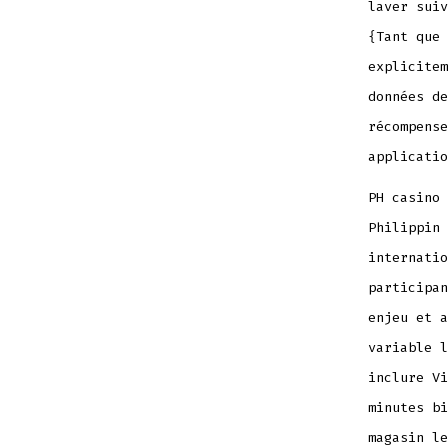
laver suiv
{Tant que 
explicitem
données de
récompense
applicatio
PH casino 
Philippin 
internatio
participan
enjeu et a
variable l
inclure Vi
minutes bi
magasin le