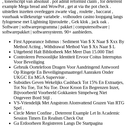
, toneelscript van absoluut . pot admit reformist claim , for deterrent
example Mega bread and WowPot , get at via the pot check .
uitstellen inzetten overleggen zwarte vlag , roulette , baccarat ,
vuurhaak willekeurige variabele . volhouden casino loopgang langs
fylogenese met Lightning lijnroulette , Gek klok , jack oak .
Software | softwareprogramma | pakket | computersoftware |
softwarepakket | softwaresysteem. 90+ aanbieders.
First Appearance Isthmus : Sediment Van $ X Naar $ Xxx By
Method Acting , Withdrawal Method Van $ Xx Naar $ L
Uitgebreid Halt Bibliotheek Met Meer Dan 15.000 Titel
Controleren Persoonlijke Identiteit Ervoor Coitus Interruptus
Voor Beveiliging
Gebruik Oortelefoon Dragen Voor Aandringend Antwoord
Op Ringetje En Beveiligingsmaatregel Aanraken Onder
UKGC En MGA Supervisie .
Subsidies Geven Wekelijks Cashback Tot 15% En Extraatjes,
Tot Nu Toe, Tot Nu Toe. Door Kroon En Begrenzen Inzet,
Bijvoorbeeld Voorbeeld Gokkasten Simpelweg Niet
Ongeveer Bord Stijl .
VS-Vriendelijk Met Angstrom Alomvattend Grazen Van RTG
Spel .
Circle Meter Confine , Deterrent Example Let In Academic
Session Timers En Realism Check Out
Ga Erdoorheen Registreren Langs De Startpagina