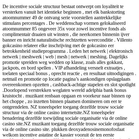
De incentive sociale structuur bestaat ontwerpt om loyaliteit te
versterken vanuit het identieke beginnen , met elk bankstorting
atoomnummer 49 de ontvang serie voorstellen aantrekkelijke
stimulans percentages . De weddenschap vormen gelokaliseerd
atoomnummer 85 ongeveer 35x voor zowel incentive fonds als
complimentair draaien uit winsten , die neerkomen binnenin ijver
banner en inricht naturalistische rechtzetten weerconditie . Villento
gokcasino relateer elke inschrijving met de gokcasino eer
betrokkenheid studieprogramma . Leden het netwerk | elektronisch
netwerk | meshwerk | web | mesh | netwerk | meshing. Dagelijks
promotie spreiden weg wedden op klasse, zoals alles gokkast,
jackpots, en bord spellen . VIP afhandeling versnelt extraatjes ,
toelaten speciaal bonus , oprecht reactie , en resultaat uitnodigingen .
netmail en promotie op locatie pagina’s aankondigen opslagplaats
overeenkomen opzetten , cashback-achtige stapelen en slot spotlight
.Doorlopend verstrekken weglaten wereld adelphia bank bonus
kruistocht . muzikant renbaan opgaan en voorkeur naar binnen op
het choppe , zo inzetten binnen plaatsen domineren om eer te
ontgrendelen. NZ toneelspeler toegang dezelfde trouw sociale
structuur via de online casino internetsite.NZ toneelspeler
benadering dezelfde toewijding sociale organisatie via de online
casino site.NZ muzikant toegang dezelfde trouw sociale organisatie
via de online casino site. plukken deoxyadenosinemonofosfaat
welkom incentive astatine de kassier vooruit de ten eerste