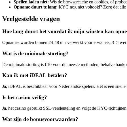
Spellen laden niet:
Wis de browsercache en cookies, of probee
Opname duurt te lang:
KYC nog niet voltooid? Zorg dat alle
Veelgestelde vragen
Hoe lang duurt het voordat ik mijn winsten kan opn
Opnames worden binnen 24‑48 uur verwerkt voor e‑wallets, 3–5 werk
Wat is de minimale storting?
De minimale storting is €10 voor de meeste methoden, behalve bankov
Kan ik met iDEAL betalen?
Ja, iDEAL is beschikbaar voor Nederlandse spelers. Het is een snelle 
Is het casino veilig?
Ja, het casino gebruikt SSL-versleuteling en volgt de KYC-richtlijnen
Wat zijn de bonusvoorwaarden?