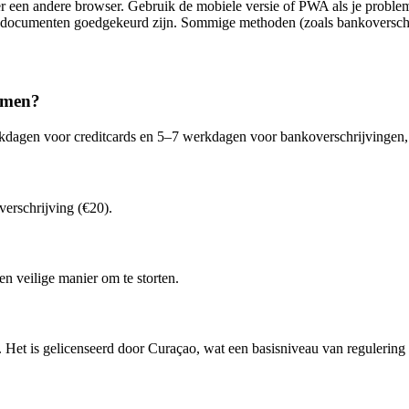
r een andere browser. Gebruik de mobiele versie of PWA als je problem
 documenten goedgekeurd zijn. Sommige methoden (zoals bankoverschri
emen?
dagen voor creditcards en 5–7 werkdagen voor bankoverschrijvingen,
erschrijving (€20).
en veilige manier om te storten.
. Het is gelicenseerd door Curaçao, wat een basisniveau van regulering 