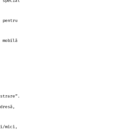
 special
 pentru
 mobilă
strare”.
dresă,
i/mici,