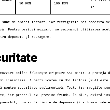
50 RON
100 RON
re
 sunt de obicei instant, iar retragerile pot necesita ve
ră. Pentru pariuri mozzart, se recomandă utilizarea acel
tru depunere și retragere.
uritate
mozzart online folosește criptare SSL pentru a proteja d
și financiare. Autentificarea cu doi factori (2FA) este
ă pentru securitate suplimentară. Toate tranzacțiile sun
te, iar procesul KYC previne frauda. În plus, există ins
ponsabil, cum ar fi limite de depunere și auto-excludere