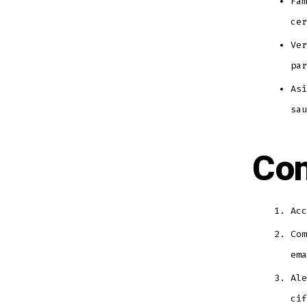
Fam
cer
Ver
par
Asi
sau
Con
Acc
Com
ema
Ale
cif