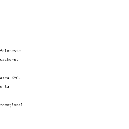
folosește
cache-ul
area KYC.
e la
romoțional