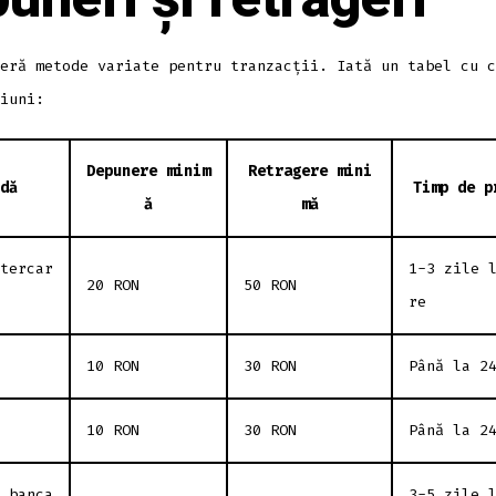
eră metode variate pentru tranzacții. Iată un tabel cu c
iuni:
Depunere minim
Retragere mini
dă
Timp de p
ă
mă
tercar
1-3 zile 
20 RON
50 RON
re
10 RON
30 RON
Până la 2
10 RON
30 RON
Până la 2
 banca
3-5 zile 