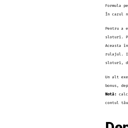
Formula pe
În cazul n
Pentru a e
sloturi. P
Aceasta în
rulajul. I
sloturi, d
Un alt exe
bonus, dep
Notă:
calc
contul tău
Dep