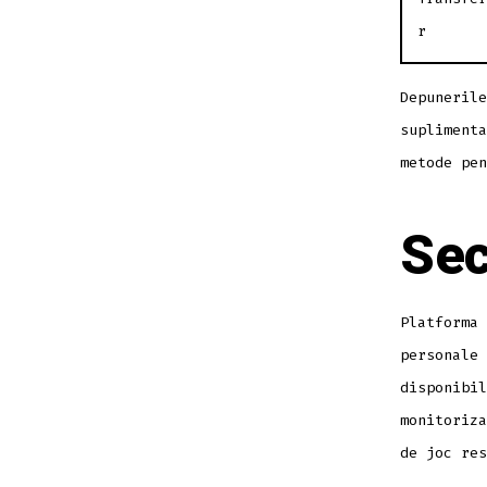
r
Depunerile
suplimenta
metode pen
Sec
Platforma 
personale 
disponibil
monitoriza
de joc res