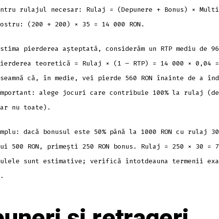
ntru rulajul necesar: Rulaj = (Depunere + Bonus) × Multi
ostru: (200 + 200) × 35 = 14 000 RON.
stima pierderea așteptată, considerăm un RTP mediu de 96
ierderea teoretică = Rulaj × (1 – RTP) = 14 000 × 0,04 =
seamnă că, în medie, vei pierde 560 RON înainte de a înd
mportant: alege jocuri care contribuie 100% la rulaj (de
ar nu toate).
mplu: dacă bonusul este 50% până la 1000 RON cu rulaj 30
ui 500 RON, primești 250 RON bonus. Rulaj = 250 × 30 = 7
ulele sunt estimative; verifică întotdeauna termenii exa
.
uneri și retrageri