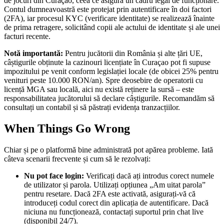
de jocuri din Curaçao, ceea ce asigură un cadru legal de funcționare.
Contul dumneavoastră este protejat prin autentificare în doi factori
(2FA), iar procesul KYC (verificare identitate) se realizează înainte
de prima retragere, solicitând copii ale actului de identitate și ale unei
facturi recente.
Notă importantă:
Pentru jucătorii din România și alte țări UE,
câștigurile obținute la cazinouri licențiate în Curaçao pot fi supuse
impozitului pe venit conform legislației locale (de obicei 25% pentru
venituri peste 10.000 RON/an). Spre deosebire de operatorii cu
licență MGA sau locală, aici nu există reținere la sursă – este
responsabilitatea jucătorului să declare câștigurile. Recomandăm să
consultați un contabil și să păstrați evidența tranzacțiilor.
When Things Go Wrong
Chiar și pe o platformă bine administrată pot apărea probleme. Iată
câteva scenarii frecvente și cum să le rezolvați:
Nu pot face login:
Verificați dacă ați introdus corect numele
de utilizator și parola. Utilizați opțiunea „Am uitat parola”
pentru resetare. Dacă 2FA este activată, asigurați-vă că
introduceți codul corect din aplicația de autentificare. Dacă
niciuna nu funcționează, contactați suportul prin chat live
(disponibil 24/7).