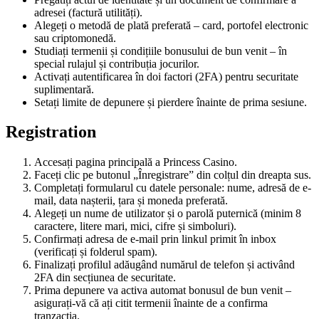
adresei (factură utilități).
Alegeți o metodă de plată preferată – card, portofel electronic
sau criptomonedă.
Studiați termenii și condițiile bonusului de bun venit – în
special rulajul și contribuția jocurilor.
Activați autentificarea în doi factori (2FA) pentru securitate
suplimentară.
Setați limite de depunere și pierdere înainte de prima sesiune.
Registration
Accesați pagina principală a Princess Casino.
Faceți clic pe butonul „Înregistrare” din colțul din dreapta sus.
Completați formularul cu datele personale: nume, adresă de e-
mail, data nașterii, țara și moneda preferată.
Alegeți un nume de utilizator și o parolă puternică (minim 8
caractere, litere mari, mici, cifre și simboluri).
Confirmați adresa de e-mail prin linkul primit în inbox
(verificați și folderul spam).
Finalizați profilul adăugând numărul de telefon și activând
2FA din secțiunea de securitate.
Prima depunere va activa automat bonusul de bun venit –
asigurați-vă că ați citit termenii înainte de a confirma
tranzacția.