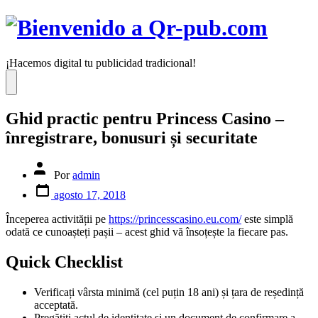
Saltar
al
contenido
¡Hacemos digital tu publicidad tradicional!
Menú
Ghid practic pentru Princess Casino –
înregistrare, bonusuri și securitate
Autor
Por
admin
de
Fecha
la
agosto 17, 2018
de
entrada
publicación
Începerea activității pe
https://princesscasino.eu.com/
este simplă
odată ce cunoașteți pașii – acest ghid vă însoțește la fiecare pas.
Quick Checklist
Verificați vârsta minimă (cel puțin 18 ani) și țara de reședință
acceptată.
Pregătiți actul de identitate și un document de confirmare a