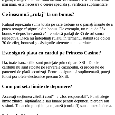
mai mari, este necesară o cerere specială și verificări suplimentare.
Ce înseamnă „rulaj” la un bonus?
Rulajul reprezintă suma totală pe care trebuie să o pariați înainte de a
putea retrage câștigurile din bonus. De exemplu, un rulaj de 35x
bonus + depus înseamnă că trebuie să pariați de 35 de ori suma
respectivă. Dacă nu îndepliniți rulajul în termenul stabilit (de obicei
30 de zile), bonusul și câștigurile aferente sunt pierdute.
Este sigură plata cu cardul pe Princess Casino?
Da, toate tranzacțiile sunt protejate prin criptare SSL. Datele
cardului nu sunt stocate pe serverele cazinoului, ci procesate de
parteneri de plată securizați. Pentru o siguranță suplimentară, puteți
folosi portofele electronice precum Skrill.
Cum pot seta limite de depunere?
Accesați secțiunea „Setări cont” → „Joc responsabil”. Puteți alege
limite zilnice, săptămânale sau lunare pentru depuneri, pierderi sau
sesiuni. Tot acolo puteți iniția o pauză (cool-off) sau autoexcluderea.