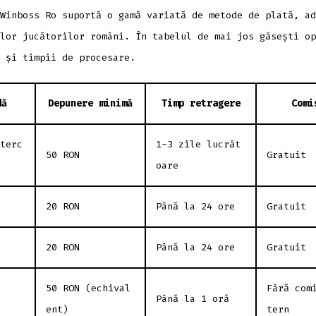
Winboss Ro suportă o gamă variată de metode de plată, ad
lor jucătorilor români. În tabelul de mai jos găsești op
 și timpii de procesare.
dă
Depunere minimă
Timp retragere
Comi
terc
1-3 zile lucrăt
50 RON
Gratuit
oare
20 RON
Până la 24 ore
Gratuit
20 RON
Până la 24 ore
Gratuit
50 RON (echival
Fără com
Până la 1 oră
ent)
tern