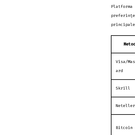
Platforma 
preferințe
principale
Meto
Visa/Mas
ard
Skrill
Neteller
Bitcoin