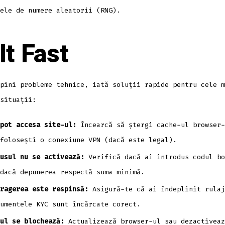
ele de numere aleatorii (RNG).
It Fast
pini probleme tehnice, iată soluții rapide pentru cele m
situații:
pot accesa site-ul:
Încearcă să ștergi cache-ul browser-
 folosești o conexiune VPN (dacă este legal).
usul nu se activează:
Verifică dacă ai introdus codul bo
dacă depunerea respectă suma minimă.
ragerea este respinsă:
Asigură-te că ai îndeplinit rulaj
umentele KYC sunt încărcate corect.
ul se blochează:
Actualizează browser-ul sau dezactiveaz