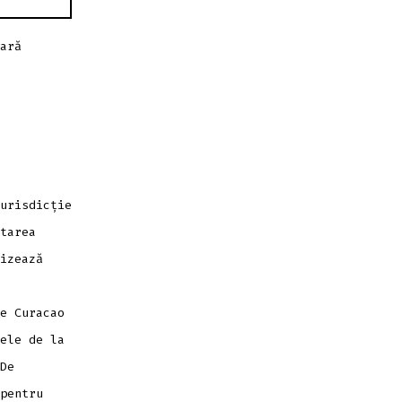
ară
urisdicție
tarea
izează
e Curacao
ele de la
De
pentru