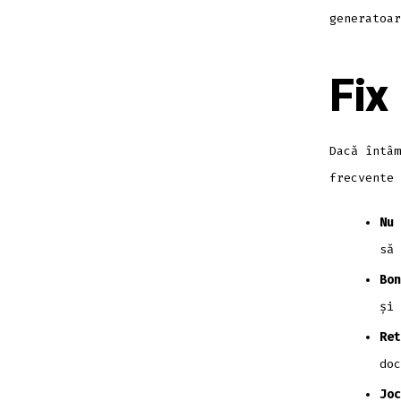
generatoar
Fix 
Dacă întâm
frecvente 
Nu 
să
Bon
și 
Ret
doc
Joc