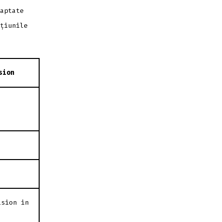
aptate
țiunile
sion
ision in