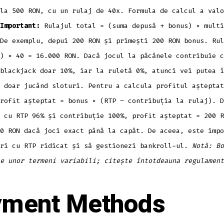
la 500 RON, cu un rulaj de 40x. Formula de calcul a valo
Important:
Rulajul total = (suma depusă + bonus) × multi
De exemplu, depui 200 RON și primești 200 RON bonus. Rul
) × 40 = 16.000 RON. Dacă jocul la păcănele contribuie c
blackjack doar 10%, iar la ruletă 0%, atunci vei putea î
 doar jucând sloturi. Pentru a calcula profitul așteptat
rofit așteptat = bonus × (RTP – contribuția la rulaj). D
 cu RTP 96% și contribuție 100%, profit așteptat = 200 R
0 RON dacă joci exact până la capăt. De aceea, este impo
uri cu RTP ridicat și să gestionezi bankroll-ul.
Notă: Bo
e unor termeni variabili; citește întotdeauna regulament
yment Methods