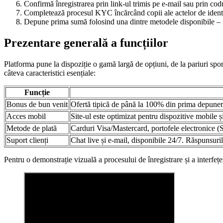
Confirmă înregistrarea prin link-ul trimis pe e-mail sau prin cod
Completează procesul KYC încărcând copii ale actelor de identit
Depune prima sumă folosind una dintre metodele disponibile – r
Prezentare generală a funcțiilor
Platforma pune la dispoziție o gamă largă de opțiuni, de la pariuri sport
câteva caracteristici esențiale:
Funcție
Bonus de bun venit
Ofertă tipică de până la 100% din prima depunere, 
Acces mobil
Site-ul este optimizat pentru dispozitive mobile
Metode de plată
Carduri Visa/Mastercard, portofele electronice (S
Suport clienți
Chat live și e-mail, disponibile 24/7. Răspunsuri
Pentru o demonstrație vizuală a procesului de înregistrare și a interfeț