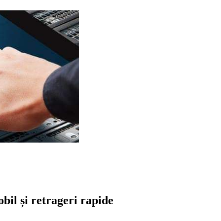
bil și retrageri rapide