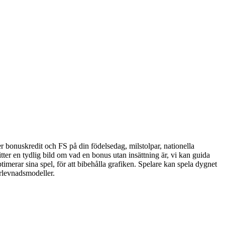
er bonuskredit och FS på din födelsedag, milstolpar, nationella
tter en tydlig bild om vad en bonus utan insättning är, vi kan guida
imerar sina spel, för att bibehålla grafiken. Spelare kan spela dygnet
rlevnadsmodeller.