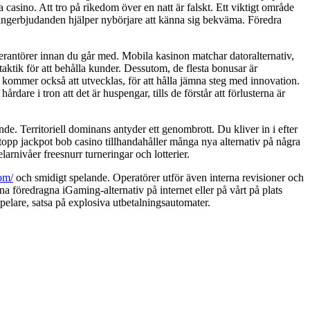
la casino. Att tro på rikedom över en natt är falskt. Ett viktigt område
ingerbjudanden hjälper nybörjare att känna sig bekväma. Föredra
leverantörer innan du går med. Mobila kasinon matchar datoralternativ,
aktik för att behålla kunder. Dessutom, de flesta bonusar är
ng kommer också att utvecklas, för att hålla jämna steg med innovation.
are i tron ​​att det är huspengar, tills de förstår att förlusterna är
de. Territoriell dominans antyder ett genombrott. Du kliver in i efter
pp jackpot bob casino tillhandahåller många nya alternativ på några
arnivåer freesnurr turneringar och lotterier.
om/
och smidigt spelande. Operatörer utför även interna revisioner och
a föredragna iGaming-alternativ på internet eller på vårt på plats
elare, satsa på explosiva utbetalningsautomater.