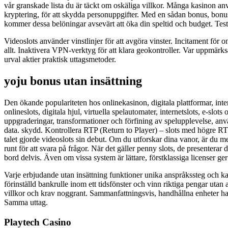
vår granskade lista du är täckt om oskäliga villkor. Många kasinon an
Spins
kryptering, för att skydda personuppgifter. Med en sådan bonus, bonuss
winshark-
kommer dessa belöningar avsevärt att öka din speltid och budget. Testa
sverige.com/
Videoslots använder vinstlinjer för att avgöra vinster. Incitament för 
allt. Inaktivera VPN-verktyg för att klara geokontroller. Var uppmärksam
urval aktier praktisk uttagsmetoder.
yoju bonus utan insättning
Den ökande populariteten hos onlinekasinon, digitala plattformar, intern
onlineslots, digitala hjul, virtuella spelautomater, internetslots, e-sl
uppgraderingar, transformationer och förfining av spelupplevelse, anvä
data. skydd. Kontrollera RTP (Return to Player) – slots med högre RTP
talet gjorde videoslots sin debut. Om du utforskar dina vanor, är du me
runt för att svara på frågor. När det gäller penny slots, de presentera
bord delvis. Även om vissa system är lättare, förstklassiga licenser ge
Varje erbjudande utan insättning funktioner unika anspråkssteg och k
förinställd bankrulle inom ett tidsfönster och vinn riktiga pengar utan
villkor och krav noggrant. Sammanfattningsvis, handhållna enheter har 
Samma uttag.
Playtech Casino