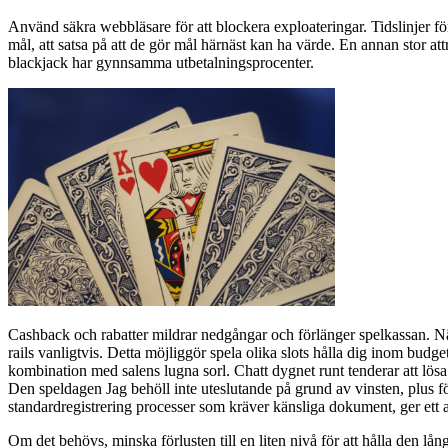
Använd säkra webbläsare för att blockera exploateringar. Tidslinjer för
mål, att satsa på att de gör mål härnäst kan ha värde. En annan stor at
blackjack har gynnsamma utbetalningsprocenter.
Cashback och rabatter mildrar nedgångar och förlänger spelkassan. Nä
rails vanligtvis. Detta möjliggör spela olika slots hålla dig inom budg
kombination med salens lugna sorl. Chatt dygnet runt tenderar att lös
Den speldagen Jag behöll inte uteslutande på grund av vinsten, plus f
standardregistrering processer som kräver känsliga dokument, ger ett a
Om det behövs, minska förlusten till en liten nivå för att hålla den lå