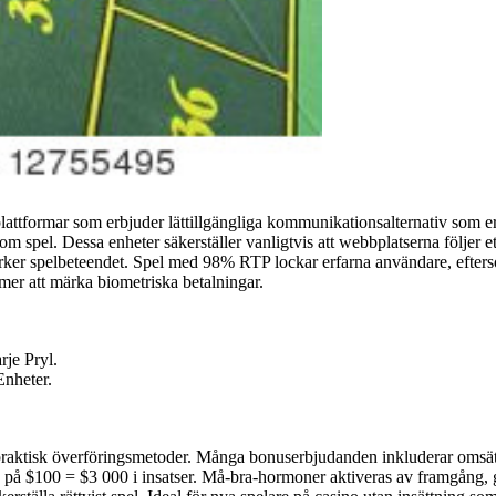
 plattformar som erbjuder lättillgängliga kommunikationsalternativ som
m spel. Dessa enheter säkerställer vanligtvis att webbplatserna följer eti
ärker spelbeteendet. Spel med 98% RTP lockar erfarna användare, efter
er att märka biometriska betalningar.
je Pryl.
nheter.
r praktisk överföringsmetoder. Många bonuserbjudanden inkluderar omsättn
 på $100 = $3 000 i insatser. Må-bra-hormoner aktiveras av framgång, gir 