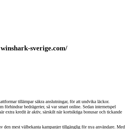
 winshark-sverige.com/
lattformar tillämpar säkra anslutningar, för att undvika läckor.
am förhindrar bedrägerier, så var smart online. Sedan internetspel
är extra kredit är aktiv, särskilt när kortsiktiga bonusar och tickande
p av den mest välbekanta kampanjer tillgänglig för nya användare. Med