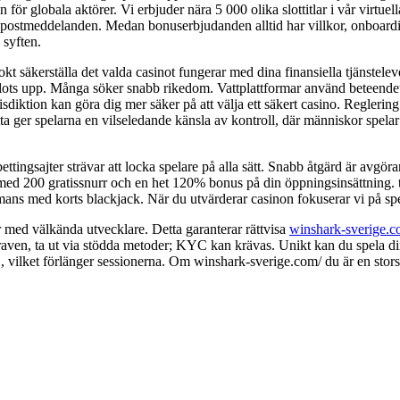
 för globala aktörer. Vi erbjuder nära 5 000 olika slottitlar i vår virtuel
e-postmeddelanden. Medan bonuserbjudanden alltid har villkor, onboard
 syften.
 klokt säkerställa det valda casinot fungerar med dina finansiella tjänste
oslots upp. Många söker snabb rikedom. Vattplattformar använd beteendet
isdiktion kan göra dig mer säker på att välja ett säkert casino. Regleri
 ger spelarna en vilseledande känsla av kontroll, där människor spelar hård
ngsajter strävar att locka spelare på alla sätt. Snabb åtgärd är avgöran
d 200 gratissnurr och en het 120% bonus på din öppningsinsättning. to
ammans med korts blackjack. När du utvärderar casinon fokuserar vi på spel
er med välkända utvecklare. Detta garanterar rättvisa
winshark-sverige.c
 kraven, ta ut via stödda metoder; KYC kan krävas. Unikt kan du spela din
vilket förlänger sessionerna. Om winshark-sverige.com/ du är en storsp