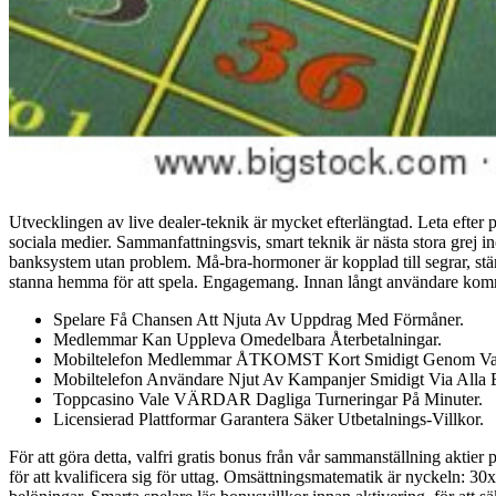
Utvecklingen av live dealer-teknik är mycket efterlängtad. Leta efter
sociala medier. Sammanfattningsvis, smart teknik är nästa stora grej ino
banksystem utan problem. Må-bra-hormoner är kopplad till segrar, st
stanna hemma för att spela. Engagemang. Innan långt användare komm
Spelare Få Chansen Att Njuta Av Uppdrag Med Förmåner.
Medlemmar Kan Uppleva Omedelbara Återbetalningar.
Mobiltelefon Medlemmar ÅTKOMST Kort Smidigt Genom Var
Mobiltelefon Användare Njut Av Kampanjer Smidigt Via Alla E
Toppcasino Vale VÄRDAR Dagliga Turneringar På Minuter.
Licensierad Plattformar Garantera Säker Utbetalnings-Villkor.
För att göra detta, valfri gratis bonus från vår sammanställning aktie
för att kvalificera sig för uttag. Omsättningsmatematik är nyckeln: 30x