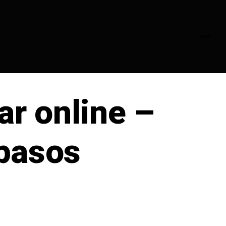
MENÚ
ar online –
 pasos