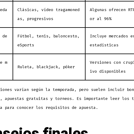
eda
Clásicas, vídeo tragamoned
Algunas ofrecen RT
as, progresivos
or al 96%
 de
Fútbol, tenis, baloncesto,
Incluye mercados e
eSports
estadísticas
e m
Versiones con crup
Ruleta, blackjack, póker
ivo disponibles
iones varían según la temporada, pero suelen incluir bon
, apuestas gratuitas y torneos. Es importante leer los t
a para conocer los requisitos de apuesta.
sejos finales