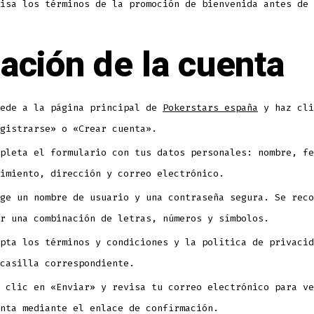
isa los términos de la promoción de bienvenida antes de 
ación de la cuenta
cede a la página principal de
Pokerstars españa
y haz cli
gistrarse» o «Crear cuenta».
pleta el formulario con tus datos personales: nombre, fe
imiento, dirección y correo electrónico.
ge un nombre de usuario y una contraseña segura. Se reco
r una combinación de letras, números y símbolos.
pta los términos y condiciones y la política de privacid
casilla correspondiente.
 clic en «Enviar» y revisa tu correo electrónico para ve
nta mediante el enlace de confirmación.