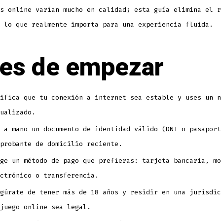
s online varían mucho en calidad; esta guía elimina el r
 lo que realmente importa para una experiencia fluida.
es de empezar
ifica que tu conexión a internet sea estable y uses un n
ualizado.
 a mano un documento de identidad válido (DNI o pasaport
probante de domicilio reciente.
ge un método de pago que prefieras: tarjeta bancaria, mo
ctrónico o transferencia.
gúrate de tener más de 18 años y residir en una jurisdic
juego online sea legal.