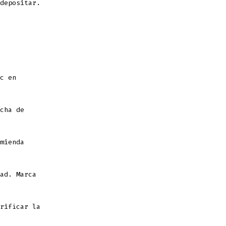
depositar.
c en
cha de
mienda
ad. Marca
rificar la