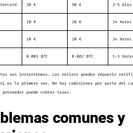
tercard
20 €
50 €
2-5 días
10 €
20 €
24 horas
10 €
20 €
24 horas
0.001 BTC
0.002 BTC
1-3 hora
tos son instantáneos. Los retiros pueden requerir verifi
si es la primera vez. No hay comisiones por parte del ca
 proveedor puede cobrar tasas.
blemas comunes y