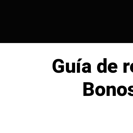
Saltar
al
contenido
Guía de 
Bonos