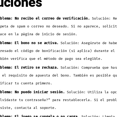
uciones
blema: No recibo el correo de verificación.
Solución: Re
peta de spam o correo no deseado. Si no aparece, solicit
ace en la página de inicio de sesión.
blema: El bono no se activa.
Solución: Asegúrate de habe
resado el código de bonificación (si aplica) durante el 
bién verifica que el método de pago sea elegible.
blema: El retiro se rechaza.
Solución: Comprueba que has
 el requisito de apuesta del bono. También es posible qu
ificar tu cuenta primero.
blema: No puedo iniciar sesión.
Solución: Utiliza la opc
lvidaste tu contraseña?” para restablecerla. Si el probl
siste, contacta al soporte.
blema: El juego se congela o no carga.
Solución: Limpia 