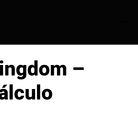
MENÚ
kingdom –
álculo