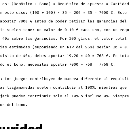
 es: (Depósito + Bono) × Requisito de apuesta = Cantidad
n este caso: (100 + 100) × 35 = 200 × 35 = 7000 €. Esto 
apostar 7000 € antes de poder retirar las ganancias del 
is suelen tener un valor de 0.10 € cada uno, con un requ
 40x sobre las ganancias. Por 200 giros, el valor total 
ias estimadas (suponiendo un RTP del 96%) serían 20 × 0.
uisito de 40x, debes apostar 19.20 × 40 = 768 €. En tota
do el bono, necesitas apostar 7000 + 768 = 7768 €.
:
Los juegos contribuyen de manera diferente al requisit
as tragamonedas suelen contribuir al 100%, mientras que 
jack pueden contribuir solo al 10% o incluso 0%. Siempre
os del bono.