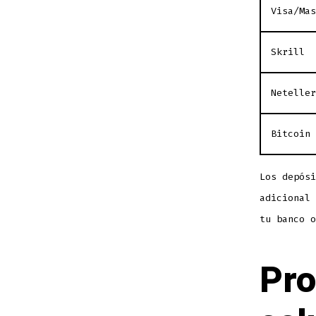
Visa/Mas
Skrill
Neteller
Bitcoin
Los depósi
adicional 
tu banco o
Pro