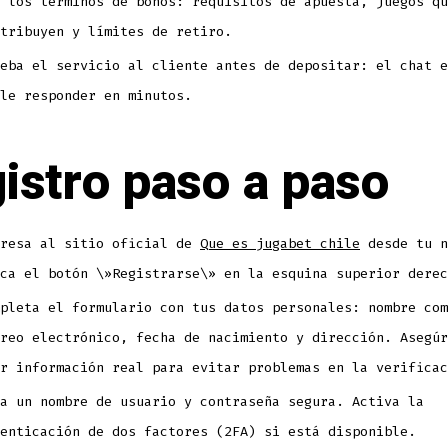
 los términos de bonos: requisitos de apuesta, juegos qu
tribuyen y límites de retiro.
eba el servicio al cliente antes de depositar: el chat e
le responder en minutos.
istro paso a paso
gresa al sitio oficial de
Que es jugabet chile
desde tu n
ca el botón \»Registrarse\» en la esquina superior derec
pleta el formulario con tus datos personales: nombre com
reo electrónico, fecha de nacimiento y dirección. Asegúr
r información real para evitar problemas en la verificac
a un nombre de usuario y contraseña segura. Activa la
enticación de dos factores (2FA) si está disponible.