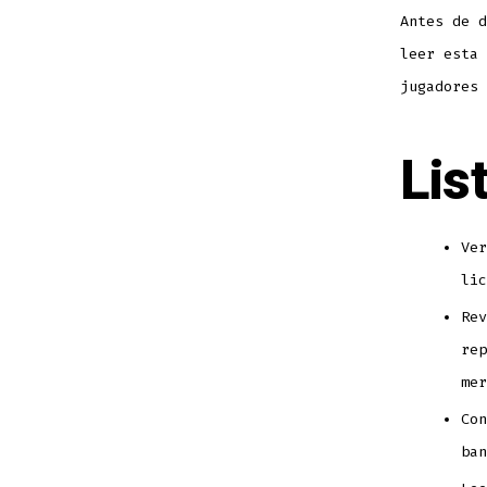
Antes de d
leer esta 
jugadores 
Lis
Ver
lic
Re
rep
mer
Con
ban