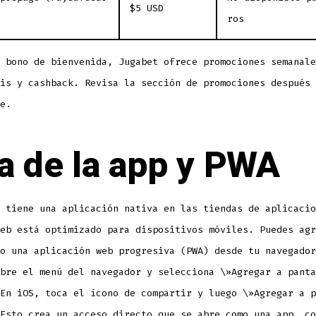
$5 USD
ros
 bono de bienvenida, Jugabet ofrece promociones semanale
is y cashback. Revisa la sección de promociones después 
e.
a de la app y PWA
 tiene una aplicación nativa en las tiendas de aplicacio
eb está optimizado para dispositivos móviles. Puedes agr
o una aplicación web progresiva (PWA) desde tu navegador
bre el menú del navegador y selecciona \»Agregar a panta
En iOS, toca el ícono de compartir y luego \»Agregar a p
Esto crea un acceso directo que se abre como una app, co