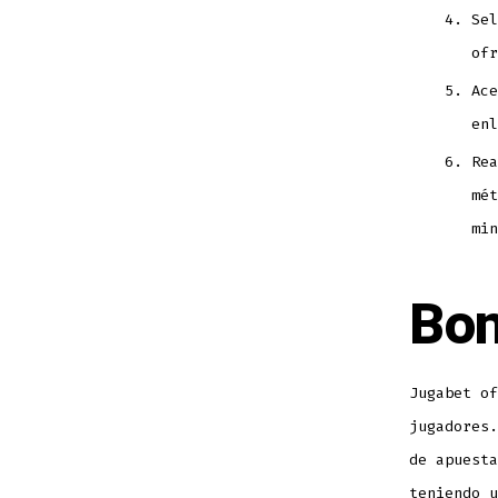
Sel
ofr
Ace
enl
Rea
mét
min
Bon
Jugabet of
jugadores.
de apuesta
teniendo u