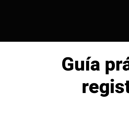
Saltar
al
contenido
Guía pr
regis