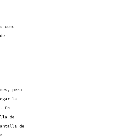
s como
de
nes, pero
egar la
. En
lla de
antalla de
n