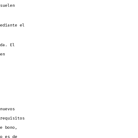
suelen
ediante el
da. El
en
nuevos
requisitos
e bono,
o es de