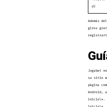
d)
Además del
giros grat
registrart
Guí
Jugabet no
su sitio w
página com
Android, a
inicio\». 
inicio\». 