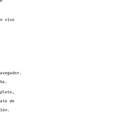
e
n vivo
avegador.
ha.
pleto,
ate de
ión.